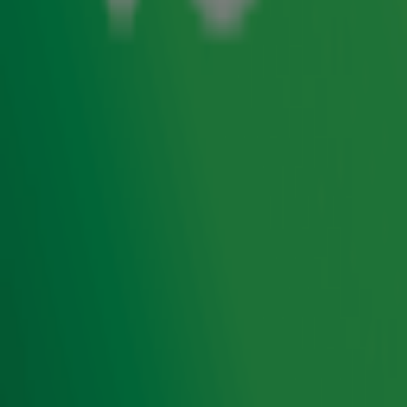
hem een microfoon en een stoel in de studio van
Gijs op
10
en het belooft een hilarische middag te worden. Dat kan
natuurlijk alleen met niemand minder dan Bert Visscher!
Hij heeft het bij Gijs over zijn nieuwe boek, Gehannes met
vriendinnen, waarin hij een anekdote deelt over hoe die
aan een bruine streep in zijn broek kwam. En leert Bert Gijs
wat een
is, maar moet hij nog wel even aan z’n
pisdouk
typetjes werken...
Door
Redactie
Ontvang onze nieuwsbrief
Meld je aan voor de nieuwsbrief van Radio 10 en blijf op
de hoogte van het laatste Radio 10-nieuws.
Aanmelden
Meld je aan voor onze wekelijkse nieuwsbrief met daarin
het laatste nieuws en aanbiedingen die wijzelf of in
samenwerking met onze partners organiseren. Je kunt je