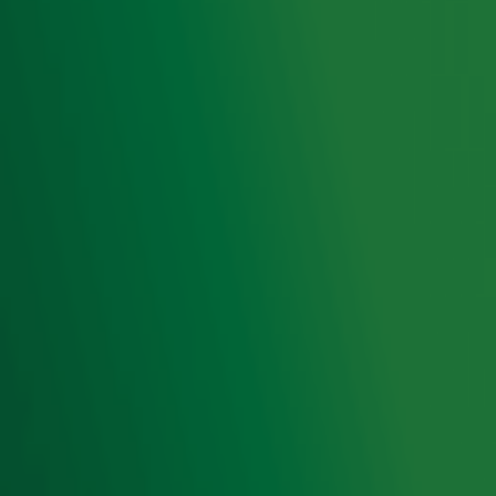
op ieder moment afmelden. Zie voor meer informatie de
privacyverklaring
.
Snel naar
Home
Radiofrequenties Radio 10
Hitlijsten
Radio 10 DJ's
Radio 10 zenders
Livemuziek
Acties
Luisteren naar Radio 10
Voorwaarden
Privacyverklaring
Gebruiksvoorwaarden
Cookieverklaring
Digitale diensten
Cookie instellingen
Adverteren
Vacatures