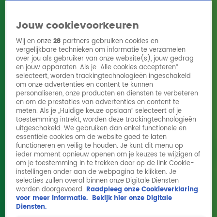
Jouw cookievoorkeuren
Wij en onze
28
partners gebruiken cookies en
vergelijkbare technieken om informatie te verzamelen
over jou als gebruiker van onze website(s), jouw gedrag
en jouw apparaten. Als je „Alle cookies accepteren”
Home
Acties
Radio 10 zenders
Radioshows
DJ's
Hitlijsten
selecteert, worden trackingtechnologieën ingeschakeld
Radio luisteren
om onze advertenties en content te kunnen
personaliseren, onze producten en diensten te verbeteren
Volg Radio 10
en om de prestaties van advertenties en content te
meten. Als je „Huidige keuze opslaan” selecteert of je
toestemming intrekt, worden deze trackingtechnologieën
uitgeschakeld. We gebruiken dan enkel functionele en
Zoeken
essentiële cookies om de website goed te laten
functioneren en veilig te houden. Je kunt dit menu op
ieder moment opnieuw openen om je keuzes te wijzigen of
Home
Online Radio Luisteren
Acties
Shows
Alle zenders
om je toestemming in te trekken door op de link Cookie-
instellingen onder aan de webpagina te klikken. Je
selecties zullen overal binnen onze Digitale Diensten
worden doorgevoerd.
Raadpleeg onze Cookieverklaring
voor meer informatie.
Bekijk hier onze Digitale
Diensten.