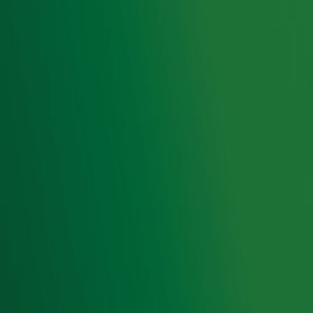
Ontvang onze nieuwsbrief
Meld je aan voor de nieuwsbrief van Radio 10 en blijf op
de hoogte van het laatste Radio 10-nieuws.
Aanmelden
Meld je aan voor onze wekelijkse nieuwsbrief met daarin
het laatste nieuws en aanbiedingen die wijzelf of in
samenwerking met onze partners organiseren. Je kunt je
op ieder moment afmelden. Zie voor meer informatie de
privacyverklaring
.
Snel naar
Home
Radiofrequenties Radio 10
Hitlijsten
Radio 10 DJ's
Radio 10 zenders
Livemuziek
Acties
Luisteren naar Radio 10
Voorwaarden