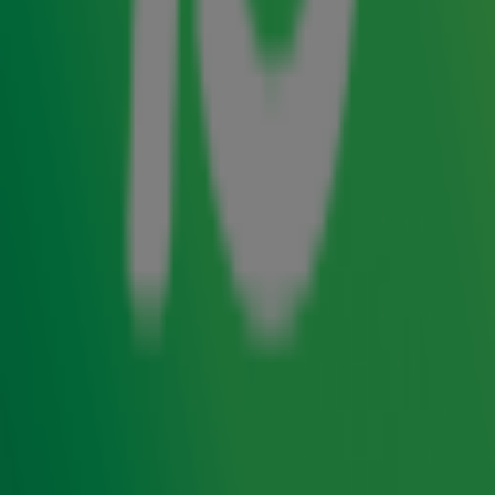
Aan en is de themasong van de 25ste editie van De
Vrienden van Amstel LIVE. In de Winter Ochtendshow op
Radio 10 vertelden de dames hoe dit bijzondere duet tot
stand is gekomen.
Bijzonder duet
Aan Lex Gaarthuis vertelt Anouk dat zij dit
Nederlandstalige nummer al een tijdje op de plank had
liggen. 'Dit nummer had ik nog liggen en ik dacht: 'Dit heeft
nog wel de juiste productie en partner nodig.' Voor het lied
had Anouk in eerste instantie een mannenstem in
gedachten, maar na wat overwegingen koos ze toch voor
de vrouwelijke stem van zangeres Emma Heesters.
Nadat Anouk Emma had benaderd, doken ze de studio in
waar ze meteen een klik hadden en de samenwerking heel
soepel verliep. 'We hadden de zangpartijen eerst
omgedraaid en toen en toen dacht ik: 'Dit gaat het niet
worden.' Nadat we de partijen hadden omgekeerd, dacht