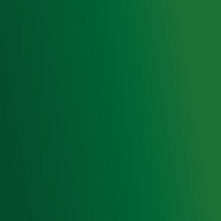
Privacyverklaring
Gebruiksvoorwaarden
Cookieverklaring
Digitale diensten
Cookie instellingen
Adverteren
Vacatures
Publieksservice
Toegankelijkheid
Contact met de Studio
0909-300 10 10
info@radio10.nl
Whatsapp met de Studio
Download de Radio 10 App
Volg Radio 10
©
2026 Talpa Network. Alle rechten voorbehouden. Geen
tekst- en datamining.
Radio 10
Nu Live