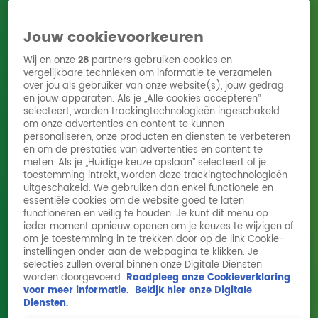
Jouw cookievoorkeuren
Wij en onze
28
partners gebruiken cookies en
vergelijkbare technieken om informatie te verzamelen
over jou als gebruiker van onze website(s), jouw gedrag
en jouw apparaten. Als je „Alle cookies accepteren”
Home
Acties
Radio 10 zenders
Radioshows
DJ's
Hitlijsten
selecteert, worden trackingtechnologieën ingeschakeld
Radio luisteren
om onze advertenties en content te kunnen
personaliseren, onze producten en diensten te verbeteren
Volg Radio 10
en om de prestaties van advertenties en content te
meten. Als je „Huidige keuze opslaan” selecteert of je
toestemming intrekt, worden deze trackingtechnologieën
uitgeschakeld. We gebruiken dan enkel functionele en
Zoeken
essentiële cookies om de website goed te laten
functioneren en veilig te houden. Je kunt dit menu op
ieder moment opnieuw openen om je keuzes te wijzigen of
Home
Online Radio Luisteren
Acties
Shows
Alle zenders
om je toestemming in te trekken door op de link Cookie-
instellingen onder aan de webpagina te klikken. Je
selecties zullen overal binnen onze Digitale Diensten
worden doorgevoerd.
Raadpleeg onze Cookieverklaring
voor meer informatie.
Bekijk hier onze Digitale
Diensten.