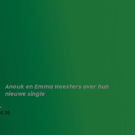
ik: 'Wauw, dit is mooi!'
Voorbereiding
De Vrienden van Amstel LIVE bestaat uit een reeks van
twintig concerten waar Anouk en Emma enorm veel zin in
hebben. Ze zijn goed voorbereid zijn op dit grootse
evenement. 'Ik heb astma en dit zijn niet de makkelijkste
maanden,' zegt Anouk. 'Maar ik ben goed voorbereid. Ik
heb al mijn medicatie bij me en als het echt misgaat kan
ik zelf ingrijpen.' Donderdag is de eerste in Rotterdam
Ahoy. De serie loopt nog door tot eind januari.
Anouk en Emma Heesters over hun 
Bekijk het hele fragment hieronder.
nieuwe single
Met Jou Kan Ik Het Aan
4:36
Beluister hier de nieuwe single van Anouk en Emma
Heesters.