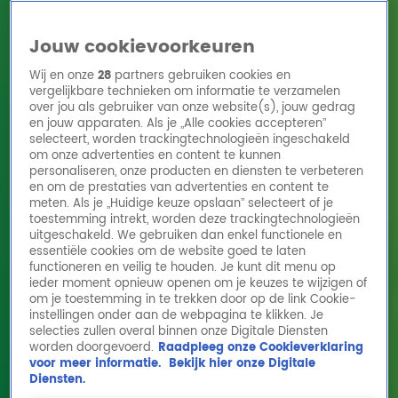
Jouw cookievoorkeuren
Wij en onze
28
partners gebruiken cookies en
vergelijkbare technieken om informatie te verzamelen
over jou als gebruiker van onze website(s), jouw gedrag
en jouw apparaten. Als je „Alle cookies accepteren”
Home
Acties
Radio 10 zenders
Radioshows
DJ's
Hitlijsten
selecteert, worden trackingtechnologieën ingeschakeld
Radio luisteren
om onze advertenties en content te kunnen
personaliseren, onze producten en diensten te verbeteren
Volg Radio 10
en om de prestaties van advertenties en content te
meten. Als je „Huidige keuze opslaan” selecteert of je
toestemming intrekt, worden deze trackingtechnologieën
uitgeschakeld. We gebruiken dan enkel functionele en
Zoeken
essentiële cookies om de website goed te laten
functioneren en veilig te houden. Je kunt dit menu op
ieder moment opnieuw openen om je keuzes te wijzigen of
Home
Online Radio Luisteren
Acties
Shows
Alle zenders
om je toestemming in te trekken door op de link Cookie-
instellingen onder aan de webpagina te klikken. Je
selecties zullen overal binnen onze Digitale Diensten
worden doorgevoerd.
Raadpleeg onze Cookieverklaring
voor meer informatie.
Bekijk hier onze Digitale
Diensten.