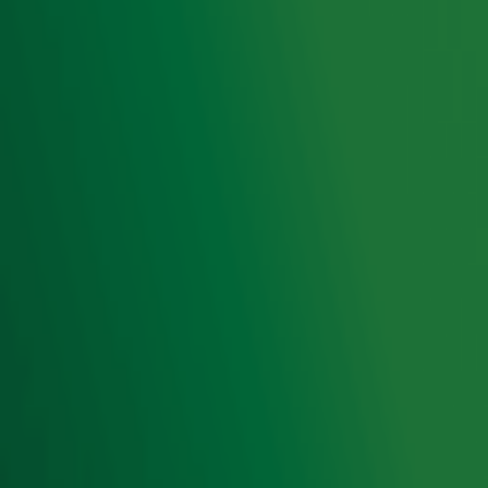
Snel naar
Home
Radiofrequenties Radio 10
Hitlijsten
Radio 10 DJ's
Radio 10 zenders
Livemuziek
Acties
Luisteren naar Radio 10
Voorwaarden
Privacyverklaring
Gebruiksvoorwaarden
Cookieverklaring
Digitale diensten
Cookie instellingen
Adverteren
Vacatures
Publieksservice
Toegankelijkheid