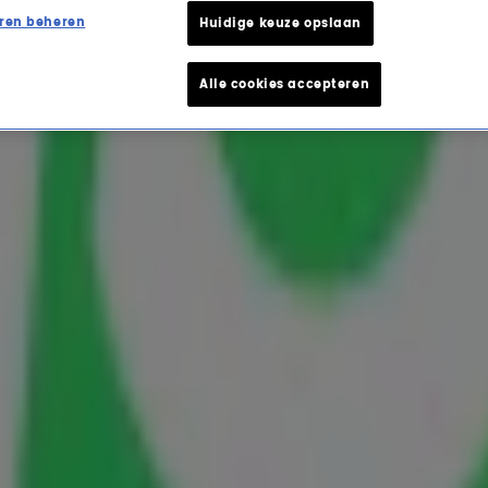
ren beheren
Huidige keuze opslaan
Alle cookies accepteren
sures die een internationa
aand op Radio 10 en dat betekent dat we weer
 je dat er ook genoeg guilty pleasure hits van
derlandse hits verzameld die wereldwijd