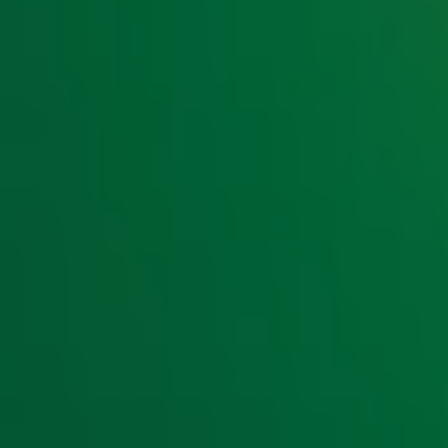
1969 was een goed jaar voor Nederlandse artiesten. Nog e
ons eigen kikkerlandje is namelijk de hit Little Green Bag!
Amerika en… Japan! Dat laatste gebeurde toen Little Green
Dogs.
MC Miker G & DJ Sven - Holiday Rap
! Natuurlijk kon
We gonna ring-reng-a-dong for a holiday
ontbreken in deze lijst. In 1986 bracht het duo de zomerse 
34 landen, waaronder in Nederland! Holiday Rap is trouwen
pleasure hit. Namelijk:
Holiday
van Madonna! Beide nummers s
radio maar aan!
2 Unlimited – Get Ready For This
2 Unlimited was een dance-popgroep met twee Belgische p
jaren 90 bereikte de groep internationaal succes met hits
laatstgenoemde hit is zelfs een van de meest gespeelde 