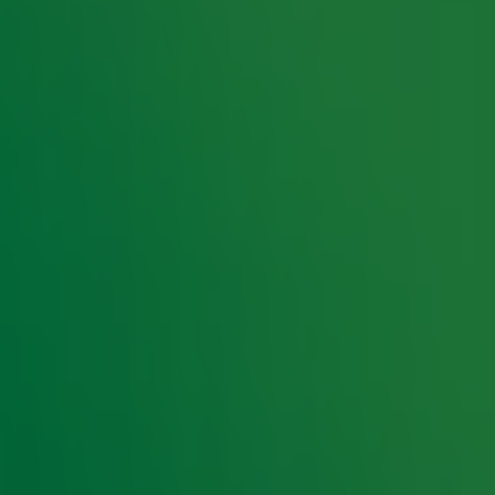
en nummer dat dat jaar niet alleen aansloeg in
 Het nummer werd een hit in onder andere België,
 Bag gebruikt werd in de populaire film Reservoir
 de Holiday Rap van onze eigen Sven niet
hit uit. Kort daarna werd het een nummer 1-hit in
s geïnspireerd door een andere populaire guilty
taan in de Guilty Pleasure hitlijst, dus zet je
roducers en twee Nederlandse vocalisten. In de
 als
No Limit
en Get Ready For This. De
nummers tijdens sportevenementen over de hele