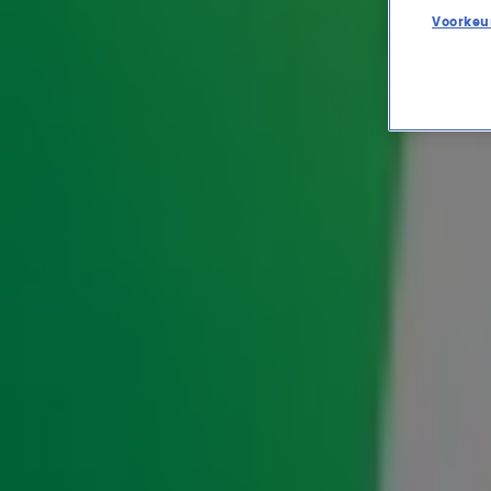
Voorkeu
5 Nederlandse guilty plea
ENTERTAINMENT
19 jan 2024, 12:13
Van ABBA tot Rick Astley: januari is Guilty Pleasure M
lekker mogen losgaan op onze favoriete hits! Maar wist
Nederlandse bodem komen? Wij hebben 5 geweldige Ne
ieders favoriet zijn geworden!