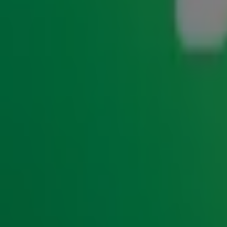
Vengaboys – We Like To Party
Aanstekelijke beats en makkelijk meezingbare teksten: het 
Vengaboys te luisteren! In 1998 bestormde de band wereldw
het nummer zelfs de 26
positie bereikte in de Verenigde 
e
met
We’re Going To Ibiza
en
Boom, Boom, Boom, Boom!!
. 
exemplaren verkocht. Met zulke successen op hun naam sn
Shocking Blue – Venus
Deze Nederlandse rockband had in 1969 met Venus een num
landen! Samen met Golden Earring wordt Shocking Blue g
ooit. Het is dus ook niet zo gek dat Venus door tal van and
kleine aanpassing. In de originele versie zingt zangeres Ma
plaats van ‘a goddess’. Gelukkig viel het de meeste luister
George Baker Selection – Little Green Bag