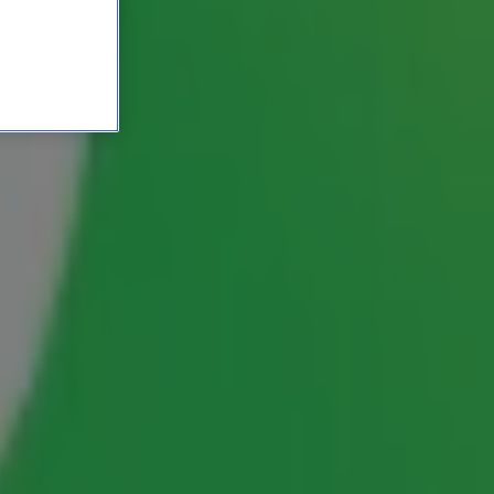
le hit werden! 🎶