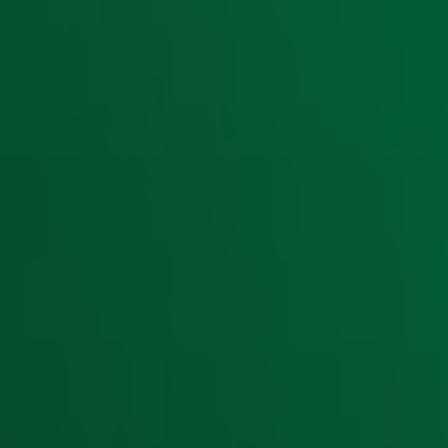
Ontvang onze nieuwsbrief
Meld je aan voor de nieuwsbrief van Radio 10 en blijf op d
Aanmelden
Meld je aan voor onze wekelijkse nieuwsbrief met daarin he
moment afmelden. Zie voor meer informatie de
privacyver
Snel naar
Home
Radiofrequenties Radio 10
Hitlijsten
Radio 10 DJ's
Radio 10 zenders
Livemuziek
Acties
Luisteren naar Radio 10
Voorwaarden