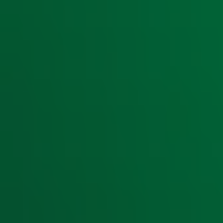
wereld! De track werd een succes in onder andere Australi
Kun jij ook geen genoeg krijgen van deze heerlijke hits? Lu
10!
De hele maand januari zing en dans je mee met al je favo
de donkere, koude dagen een stuk warmer en gezelliger
Zender laden...