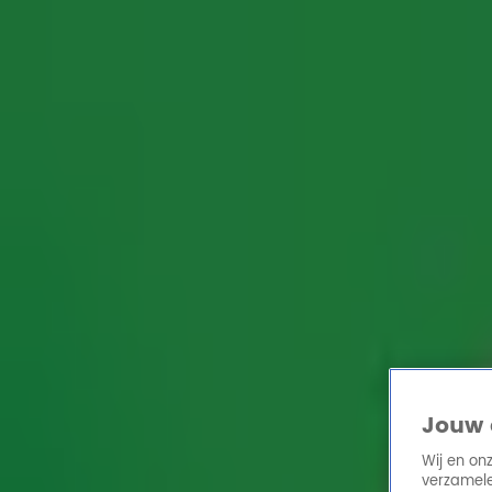
Home
Acties
Radio 10 zenders
Radioshows
DJ's
Hitlijsten
Radio luiste
Volg Radio 10
Zoeken
Home
Online Radio Luisteren
Acties
Shows
Alle zenders
Jouw 
Wij en on
verzamele