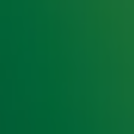
ë, Amerika en Europa.
ister dan van 19 tot en met 26 januari naar Radio
riete guilty pleasure hits. Luister nu en maak
!