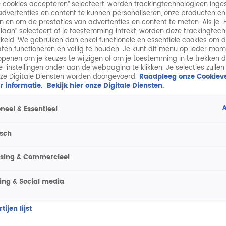
lle cookies accepteren” selecteert, worden trackingtechnologieën ing
dvertenties en content te kunnen personaliseren, onze producten en
n en om de prestaties van advertenties en content te meten. Als je „
laan” selecteert of je toestemming intrekt, worden deze trackingtec
keld. We gebruiken dan enkel functionele en essentiële cookies om 
aten functioneren en veilig te houden. Je kunt dit menu op ieder mo
penen om je keuzes te wijzigen of om je toestemming in te trekken 
ie-instellingen onder aan de webpagina te klikken. Je selecties zullen
ze Digitale Diensten worden doorgevoerd.
Raadpleeg onze Cookieve
r informatie.
Bekijk hier onze Digitale Diensten.
A
neel & Essentieel
isch
ising & Commercieel
ing & Social media
ijen lijst