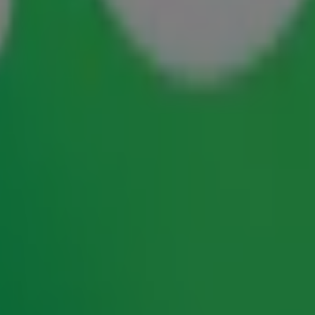
is altijd weer een (guilty) pleasure om naar de
ijd de hitlijsten met We Like To Party,
waarbij
Staten
! Het jaar erop trokken ze dat succes door
Van deze mega hit werden zelfs twee miljoen (!)
appen wij wel dat ze van feesten houden!
mer 1-hit in maar liefst negen verschillende
ezien als de meest succesvolle Nederbeat-band
ere artiesten is gecoverd. Maar, wel met een hele
riska Veres namelijk per ongeluk: ‘a godness’ in
aars niet op!