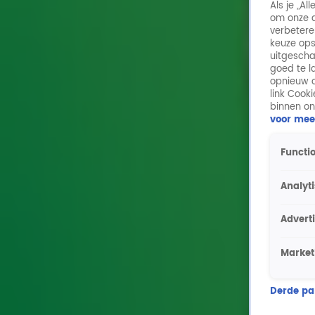
Als je „A
om onze a
verbetere
keuze ops
uitgescha
goed te l
opnieuw o
link Cook
binnen on
voor mee
Functio
Analyt
Advert
Market
Derde part