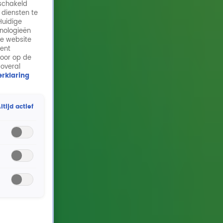
eschakeld
 diensten te
Huidige
hnologieën
de website
ment
door op de
 overal
rklaring
ltijd actief