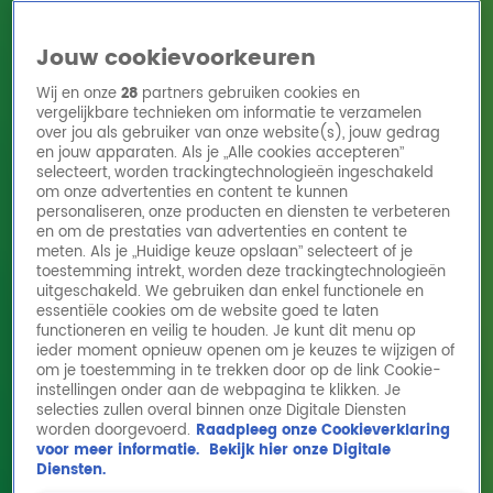
Jouw cookievoorkeuren
Wij en onze
28
partners gebruiken cookies en
vergelijkbare technieken om informatie te verzamelen
over jou als gebruiker van onze website(s), jouw gedrag
en jouw apparaten. Als je „Alle cookies accepteren”
Home
Acties
Radio 10 zenders
Radioshows
DJ's
Hitlijsten
selecteert, worden trackingtechnologieën ingeschakeld
Radio luisteren
om onze advertenties en content te kunnen
personaliseren, onze producten en diensten te verbeteren
Volg Radio 10
en om de prestaties van advertenties en content te
meten. Als je „Huidige keuze opslaan” selecteert of je
toestemming intrekt, worden deze trackingtechnologieën
uitgeschakeld. We gebruiken dan enkel functionele en
Zoeken
essentiële cookies om de website goed te laten
functioneren en veilig te houden. Je kunt dit menu op
ieder moment opnieuw openen om je keuzes te wijzigen of
Home
Online Radio Luisteren
Acties
Shows
Alle zenders
om je toestemming in te trekken door op de link Cookie-
instellingen onder aan de webpagina te klikken. Je
selecties zullen overal binnen onze Digitale Diensten
worden doorgevoerd.
Raadpleeg onze Cookieverklaring
voor meer informatie.
Bekijk hier onze Digitale
Diensten.