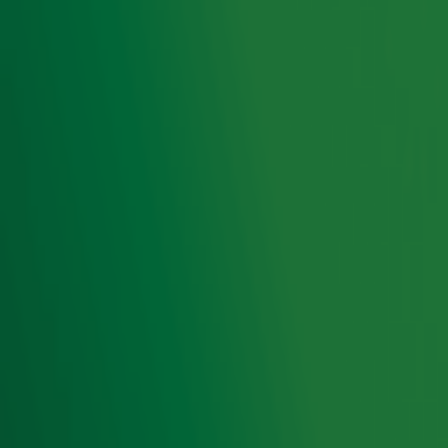
februari te luisteren naar Radio 10. Alle info over deze actie
vind je
hier
.
Op deze actie zijn
aanvullende spelvoorwaarden
van
toepassing.
Deel deze actie
Ontvang onze nieuwsbrief
Meld je aan voor de nieuwsbrief van Radio 10 en blijf op
de hoogte van het laatste Radio 10-nieuws.
Aanmelden
Meld je aan voor onze wekelijkse nieuwsbrief met daarin
het laatste nieuws en aanbiedingen die wijzelf of in
samenwerking met onze partners organiseren. Je kunt je
op ieder moment afmelden. Zie voor meer informatie de
privacyverklaring
.
Snel naar