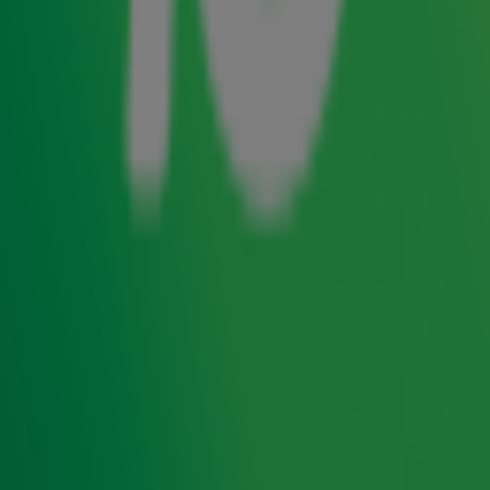
en jij maakt extra kans op tickets van 10 voor deze
spectaculaire show! Schrijf je uiterlijk
donderdag 5
in voor onze nieuwsbrief en ontvang
februari, 23:59 uur
op vrijdag 6 februari een mail waarmee je extra kans
maakt op tickets. Ben je al ingeschreven? Ook dan
ontvang je natuurlijk bericht van ons. Houd je mailbox
goed in de gaten!
Ontvang onze nieuwsbrief
Meld je aan voor de nieuwsbrief van Radio 10 en blijf op
de hoogte van het laatste Radio 10-nieuws.
Aanmelden
Meld je aan voor onze wekelijkse nieuwsbrief met daarin
het laatste nieuws en aanbiedingen die wijzelf of in
samenwerking met onze partners organiseren. Je kunt je
op ieder moment afmelden. Zie voor meer informatie de
privacyverklaring
.
Je maakt ook kans op tickets voor The Tribute - Live in
Concert door van maandag 2 februari t/m zondag 8