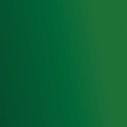
Home
Radiofrequenties Radio 10
Hitlijsten
Radio 10 DJ's
Radio 10 zenders
Livemuziek
Acties
Luisteren naar Radio 10
Voorwaarden
Privacyverklaring
Gebruiksvoorwaarden
Cookieverklaring
Digitale diensten
Cookie instellingen
Adverteren
Vacatures
Publieksservice
Toegankelijkheid
Contact met de Studio