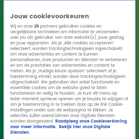
Jouw cookievoorkeuren
Wij en onze
28
partners gebruiken cookies en
vergelijkbare technieken om informatie te verzamelen
over jou als gebruiker van onze website(s), jouw gedrag
en jouw apparaten. Als je „Alle cookies accepteren”
Home
Acties
Radio 10 zenders
Radioshows
DJ's
Hitlijsten
selecteert, worden trackingtechnologieën ingeschakeld
Radio luisteren
om onze advertenties en content te kunnen
personaliseren, onze producten en diensten te verbeteren
Volg Radio 10
en om de prestaties van advertenties en content te
meten. Als je „Huidige keuze opslaan” selecteert of je
toestemming intrekt, worden deze trackingtechnologieën
uitgeschakeld. We gebruiken dan enkel functionele en
Zoeken
essentiële cookies om de website goed te laten
functioneren en veilig te houden. Je kunt dit menu op
ieder moment opnieuw openen om je keuzes te wijzigen of
Home
Online Radio Luisteren
Acties
Shows
Alle zenders
om je toestemming in te trekken door op de link Cookie-
Luuk van den Braak
instellingen onder aan de webpagina te klikken. Je
Luuk van den Braak gemist
selecties zullen overal binnen onze Digitale Diensten
worden doorgevoerd.
Raadpleeg onze Cookieverklaring
voor meer informatie.
Bekijk hier onze Digitale
Ontvang onze nieuwsbrief
Diensten.
Meld je aan voor de nieuwsbrief van Radio 10 en blijf op