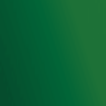
Gebruiksvoorwaarden
Cookieverklaring
Digitale diensten
Cookie instellingen
Adverteren
Vacatures
Publieksservice
Toegankelijkheid
Contact met de Studio
0909-300 10 10
info@radio10.nl
Whatsapp met de Studio
Download de Radio 10 App
Volg Radio 10
©
2026 Talpa Network. Alle rechten voorbehouden. Geen
tekst- en datamining.
Radio 10
Nu Live
De grootste hits aller tijden!