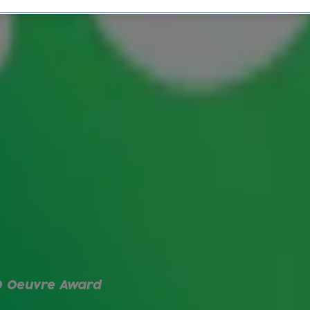
 Radio 10 inmiddels deel uit van Talpa Network,
oordzee
.
ecember altijd rekenen op de
Top 4000
. De
den om het veertigjarig bestaan van de Nederlandse
angrijkste hitlijsten van Nederland en wordt in 2026
mengesteld door luisteraars van Radio 10. Zij
hits.
p nummer 1 met Bohemian Rhapsody. De hit kreeg
n 2007 stond John Miles op 1 met Music, in 2008
 Jackson de nummer 1 van de lijst met Billie
 Top 4000 Award. De afgelopen jaren ging de
arco Borsato en Rob de Nijs.
0 Oeuvre Award