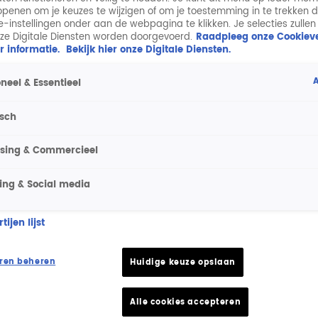
penen om je keuzes te wijzigen of om je toestemming in te trekken 
taan, maar het station omzeilde dat met de
ie-instellingen onder aan de webpagina te klikken. Je selecties zullen
ders uit het buitenland op de Nederlandse kabel
ze Digitale Diensten worden doorgevoerd.
Raadpleeg onze Cookieve
 naar het buitenland gestuurd en kwamen via
r informatie.
Bekijk hier onze Digitale Diensten.
se kabel. Radio 10-dj's van het eerste uur waren
rick Veelo.
A
neel & Essentieel
de Arcade-groep en veranderde de naam naar
isch
echt voor 'gouwe ouwen'. Nederlandse commerciële
l van Nederland ook via de ether uit. Dit
ising & Commercieel
equenties die nog niet in gebruik waren bij de
ddengolffrequentie 675 kHz toegewezen; later ook
ing & Social media
ijen lijst
anuari 1999 kreeg Radio 10 Gold als FM-
igd in Radio 10 FM. Binnen de programmering
ren beheren
Huidige keuze opslaan
orheen. Mede daarom ontstond de tot op heden
Alle cookies accepteren