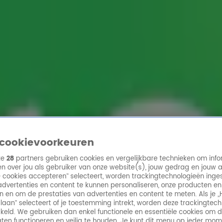
ren
cookievoorkeuren
ze
28
partners gebruiken cookies en vergelijkbare technieken om info
 grootste hits aller tijden.
n over jou als gebruiker van onze website(s), jouw gedrag en jouw 
lle cookies accepteren” selecteert, worden trackingtechnologieën ing
dvertenties en content te kunnen personaliseren, onze producten en
n en om de prestaties van advertenties en content te meten. Als je „
o 10 FM) hoor je elke dag de grootste hits aller
laan” selecteert of je toestemming intrekt, worden deze trackingtec
ations van Nederland en is een initiatief van
keld. We gebruiken dan enkel functionele en essentiële cookies om 
 1988 officieel van start vanuit Amsterdam.
aten functioneren en veilig te houden. Je kunt dit menu op ieder mo