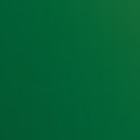
e hoogte van het laatste Radio 10-nieuws.
t laatste nieuws en aanbiedingen die wijzelf of in samenwe
klaring
.