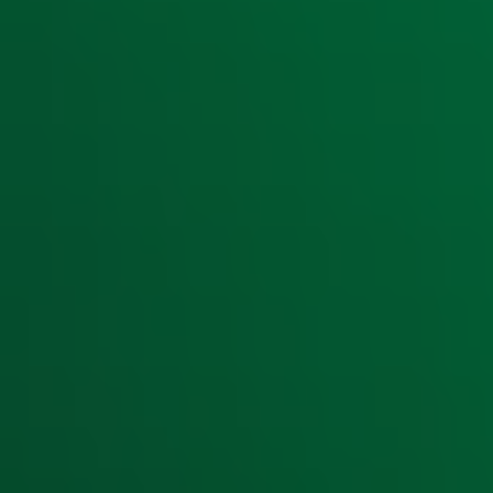
Ontvang onze nieuwsbrief
Meld je aan voor de nieuwsbrief van Radio 10 en blijf op d
Aanmelden
Meld je aan voor onze wekelijkse nieuwsbrief met daarin he
moment afmelden. Zie voor meer informatie de
privacyver
Snel naar
Home
Radiofrequenties Radio 10
Hitlijsten
Radio 10 DJ's
Radio 10 zenders
Livemuziek
Acties
Luisteren naar Radio 10
Voorwaarden
Privacyverklaring
Gebruiksvoorwaarden
Cookieverklaring
Digitale diensten