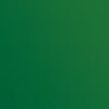
 Radio 10. Op dit moment zijn onder meer
Erik de
js Staverman presenteert de middagshow
Gijs op 10
oen Kijk in de Vegte de ochtendshow
Radio 10