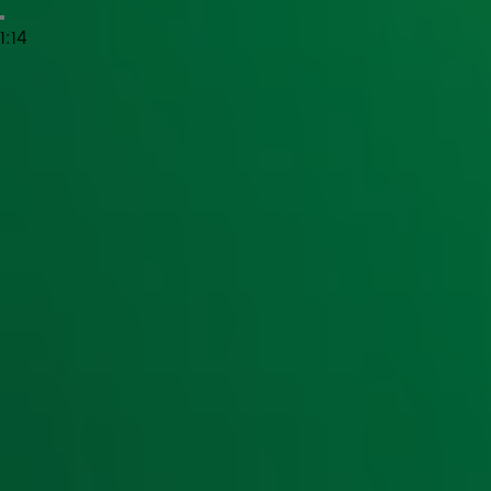
DJ's
1:14
Verschillende bekende radio-dj's hebben een verleden bij
Zwart
en
Jeroen Nieuwenhuize
op het station te horen. Gi
en vanaf 1 september maken Jan-Willem Roodbeen en Jer
.
Staat Op!