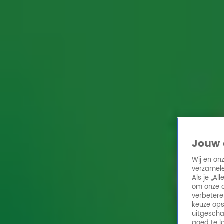
Home
Acties
Radio 10 zenders
Radioshows
DJ's
Hitlijsten
Radio luiste
Volg Radio 10
Zoeken
Home
Online Radio Luisteren
Acties
Shows
Alle zenders
Jouw 
Over Radio 10
Wij en on
Op deze pagina lees je alles over Radio 10, de zender met de
verzamele
Over Radio 10
Als je „A
om onze a
verbetere
Op Radio 10 (voorheen ook bekend als Radio 10 Gold en Radi
keuze ops
tijden. De zender is een van de oudste commerciële radiost
uitgescha
voormalig Radio 3-dj Jeroen Soer. Radio 10 ging op 4 april
goed te l