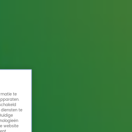
rmatie te
apparaten.
eschakeld
 diensten te
Huidige
hnologieën
de website
ment