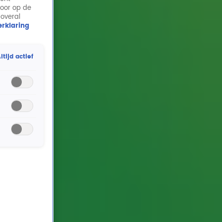
door op de
 overal
rklaring
ltijd actief