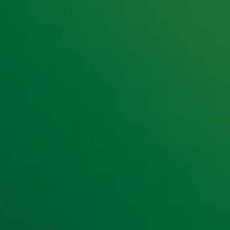
e hoogte van het laatste Radio 10-nieuws.
t laatste nieuws en aanbiedingen die wijzelf of in samenwe
klaring
.