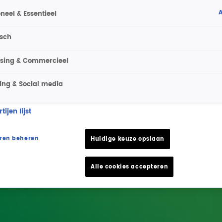
A
neel & Essentieel
isch
ising & Commercieel
ing & Social media
ijen lijst
ren beheren
Huidige keuze opslaan
Alle cookies accepteren