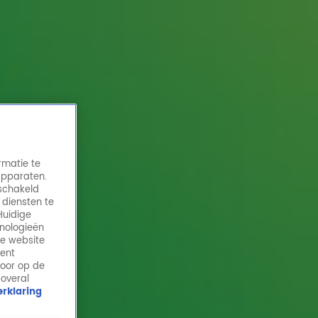
rmatie te
apparaten.
eschakeld
 diensten te
Huidige
hnologieën
Viktor Brand speelt Ouder Of Nieuwer voor
de website
de Dierenbescherming
ment
door op de
12 apr 2022, 09:55
 overal
rklaring
Viktor Brand speelt Ouder Of Nieuwer voor de
Dierenbescherming