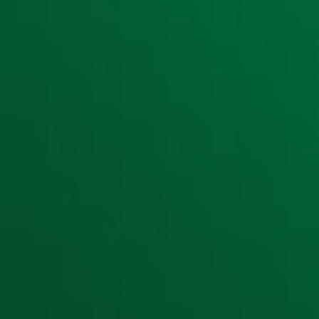
Ontvang onze nieuwsbrief
Meld je aan voor de nieuwsbrief van Radio 10 en blijf op d
Aanmelden
Meld je aan voor onze wekelijkse nieuwsbrief met daarin he
moment afmelden. Zie voor meer informatie de
privacyver
Snel naar
Home
Radiofrequenties Radio 10
Hitlijsten
Radio 10 DJ's
Radio 10 zenders
Livemuziek
Acties
Luisteren naar Radio 10
Voorwaarden
Privacyverklaring
Gebruiksvoorwaarden
Cookieverklaring
Digitale diensten