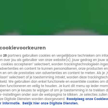
ren
cookievoorkeuren
ze
28
partners gebruiken cookies en vergelijkbare technieken om info
n over jou als gebruiker van onze website(s), jouw gedrag en jouw 
lle cookies accepteren” selecteert, worden trackingtechnologieën ing
dvertenties en content te kunnen personaliseren, onze producten en
n en om de prestaties van advertenties en content te meten. Als je „
laan” selecteert of je toestemming intrekt, worden deze trackingtec
keld. We gebruiken dan enkel functionele en essentiële cookies om 
aten functioneren en veilig te houden. Je kunt dit menu op ieder mo
penen om je keuzes te wijzigen of om je toestemming in te trekken 
ie-instellingen onder aan de webpagina te klikken. Je selecties zullen
ze Digitale Diensten worden doorgevoerd.
Raadpleeg onze Cookieve
r informatie.
Bekijk hier onze Digitale Diensten.