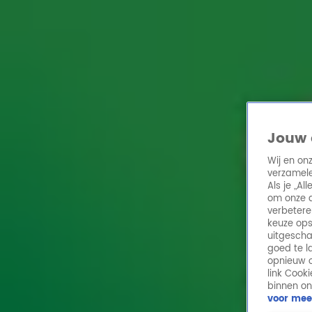
Home
Acties
Radio 10 zenders
Radioshows
DJ's
Hitlijsten
Radio luiste
Volg Radio 10
Jouw 
Wij en on
verzamele
Zoeken
Als je „A
Home
Online Radio Luisteren
Acties
Shows
Alle zenders
om onze a
verbetere
keuze ops
uitgescha
goed te l
opnieuw o
link Cook
binnen on
voor mee