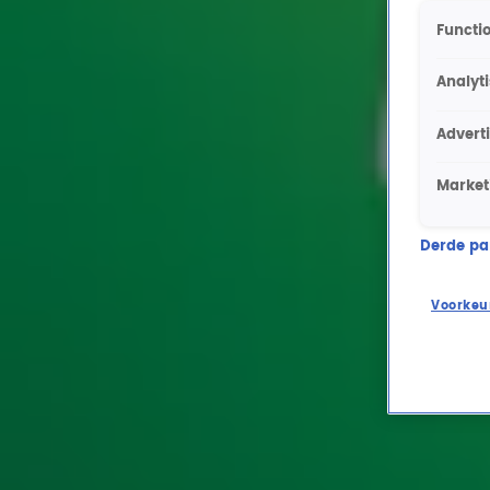
Functio
Analyt
Advert
Market
Derde part
Voorkeu