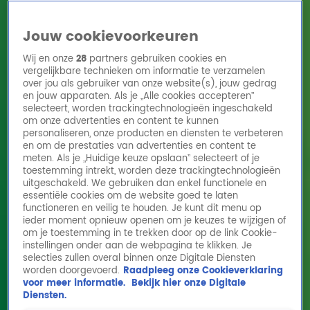
Jouw cookievoorkeuren
Wij en onze
28
partners gebruiken cookies en
vergelijkbare technieken om informatie te verzamelen
over jou als gebruiker van onze website(s), jouw gedrag
en jouw apparaten. Als je „Alle cookies accepteren”
Home
Acties
Radio 10 zenders
Radioshows
DJ's
Hitlijsten
selecteert, worden trackingtechnologieën ingeschakeld
Radio luisteren
om onze advertenties en content te kunnen
personaliseren, onze producten en diensten te verbeteren
Volg Radio 10
en om de prestaties van advertenties en content te
meten. Als je „Huidige keuze opslaan” selecteert of je
toestemming intrekt, worden deze trackingtechnologieën
uitgeschakeld. We gebruiken dan enkel functionele en
Zoeken
essentiële cookies om de website goed te laten
functioneren en veilig te houden. Je kunt dit menu op
ieder moment opnieuw openen om je keuzes te wijzigen of
Home
Online Radio Luisteren
Acties
Shows
Alle zenders
om je toestemming in te trekken door op de link Cookie-
instellingen onder aan de webpagina te klikken. Je
The Chicago Funk live op de bühne met
selecties zullen overal binnen onze Digitale Diensten
worden doorgevoerd.
Raadpleeg onze Cookieverklaring
ijzersterke cover van September
voor meer informatie.
Bekijk hier onze Digitale
6 nov 2024, 11:52
Diensten.