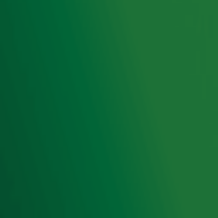
Hitlijsten
Radio 10 DJ's
Radio 10 zenders
Livemuziek
Acties
Luisteren naar Radio 10
Voorwaarden
Privacyverklaring
Gebruiksvoorwaarden
Cookieverklaring
Digitale diensten
Cookie instellingen
Adverteren
Vacatures
Publieksservice
Toegankelijkheid
Contact met de Studio
0909-300 10 10