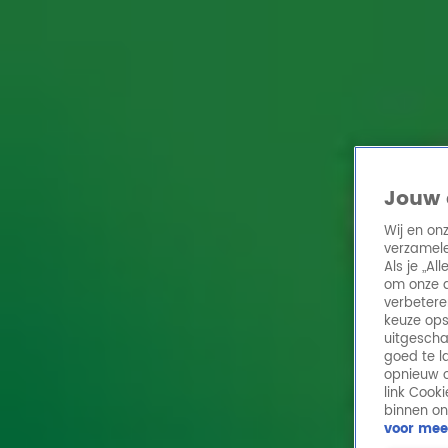
Home
Acties
Radio 10 zenders
Radioshows
DJ's
Hitlijsten
Radio luiste
Volg Radio 10
Jouw 
Wij en on
verzamele
Zoeken
Als je „A
Home
Online Radio Luisteren
Acties
Shows
Alle zenders
om onze a
verbetere
keuze ops
uitgescha
goed te l
opnieuw o
link Cook
binnen on
voor mee