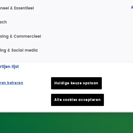
A
neel & Essentieel
isch
ising & Commercieel
ing & Social media
ijen lijst
ren beheren
Huidige keuze opslaan
Alle cookies accepteren