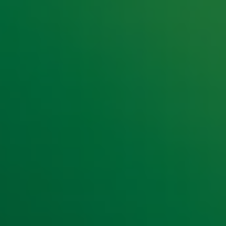
e hoogte van het laatste Radio 10-nieuws.
t laatste nieuws en aanbiedingen die wijzelf of in samenwe
klaring
.