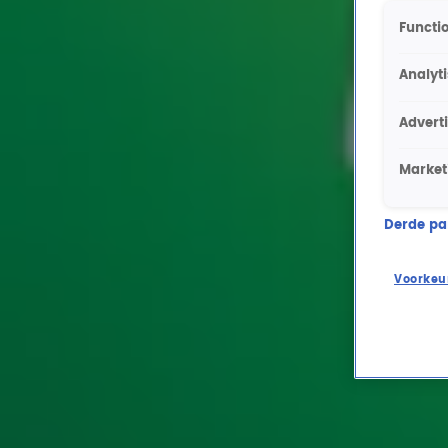
Functio
Analyt
Advert
Market
Derde part
Voorkeu