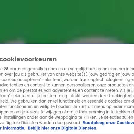
ren
cookievoorkeuren
ze
28
partners gebruiken cookies en vergelijkbare technieken om info
n over jou als gebruiker van onze website(s), jouw gedrag en jouw 
lle cookies accepteren” selecteert, worden trackingtechnologieën ing
dvertenties en content te kunnen personaliseren, onze producten en
n en om de prestaties van advertenties en content te meten. Als je „
laan” selecteert of je toestemming intrekt, worden deze trackingtec
keld. We gebruiken dan enkel functionele en essentiële cookies om 
aten functioneren en veilig te houden. Je kunt dit menu op ieder mo
penen om je keuzes te wijzigen of om je toestemming in te trekken 
ie-instellingen onder aan de webpagina te klikken. Je selecties zullen
ze Digitale Diensten worden doorgevoerd.
Raadpleeg onze Cookieve
r informatie.
Bekijk hier onze Digitale Diensten.