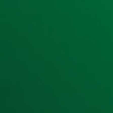
Ontvang onze nieuwsbrief
Meld je aan voor de nieuwsbrief van Radio 10 en blijf op d
Aanmelden
Meld je aan voor onze wekelijkse nieuwsbrief met daarin he
moment afmelden. Zie voor meer informatie de
privacyver
Snel naar
Home
Radiofrequenties Radio 10
Hitlijsten
Radio 10 DJ's
Radio 10 zenders
Livemuziek
Acties
Luisteren naar Radio 10
Voorwaarden
Privacyverklaring
Gebruiksvoorwaarden
Cookieverklaring
Digitale diensten