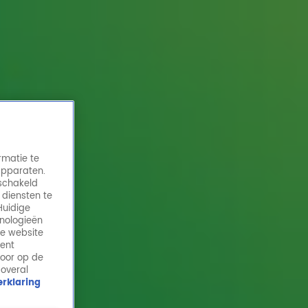
rmatie te
apparaten.
eschakeld
 diensten te
Huidige
hnologieën
Renee verloor haar moeder aan kanker,
de website
maar haar vader won de strijd
ment
door op de
6 juni 2024, 14:25
 overal
rklaring
René heeft een interview met Renee, die haar moeder
aan kanker is verloren. Haar vader overwon de strijd.