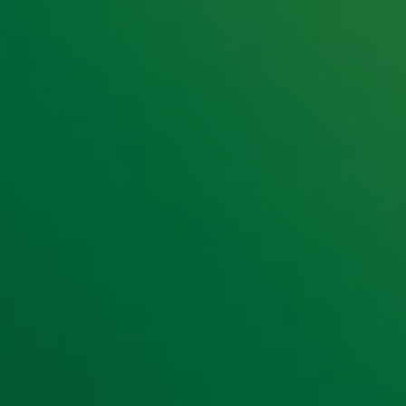
e hoogte van het laatste Radio 10-nieuws.
t laatste nieuws en aanbiedingen die wijzelf of in samenwe
klaring
.