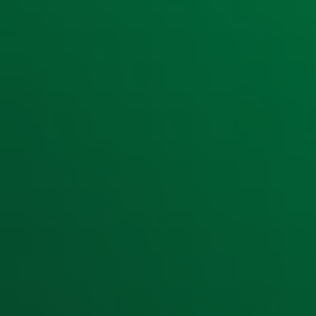
Meld je aan voor de nieuwsbrief van Radio 10 en blijf op d
Aanmelden
Meld je aan voor onze wekelijkse nieuwsbrief met daarin he
moment afmelden. Zie voor meer informatie de
privacyver
Snel naar
Home
Radiofrequenties Radio 10
Hitlijsten
Radio 10 DJ's
Radio 10 zenders
Livemuziek
Acties
Luisteren naar Radio 10
Voorwaarden
Privacyverklaring
Gebruiksvoorwaarden
Cookieverklaring
Digitale diensten
Cookie instellingen