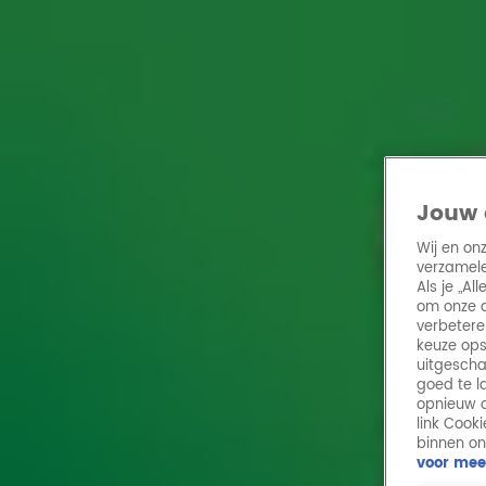
Home
Acties
Radio 10 zenders
Radioshows
DJ's
Hitlijsten
Radio luiste
Volg Radio 10
Jouw 
Wij en on
verzamele
Zoeken
Als je „A
Home
Online Radio Luisteren
Acties
Shows
Alle zenders
om onze a
verbetere
keuze ops
uitgescha
goed te l
opnieuw o
link Cook
binnen on
voor mee