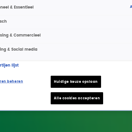
A
neel & Essentieel
isch
ising & Commercieel
ing & Social media
ijen lijst
ren beheren
Huidige keuze opslaan
Alle cookies accepteren