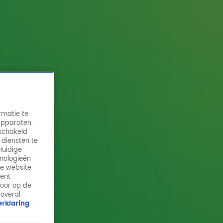
rmatie te
apparaten.
eschakeld
 diensten te
Huidige
hnologieën
Radio 10 dj's nemen afscheid van Gerard
de website
Ekdom
ment
door op de
31 mei 2024, 10:50
 overal
rklaring
Radio 10 dj's nemen afscheid van Gerard Ekdom