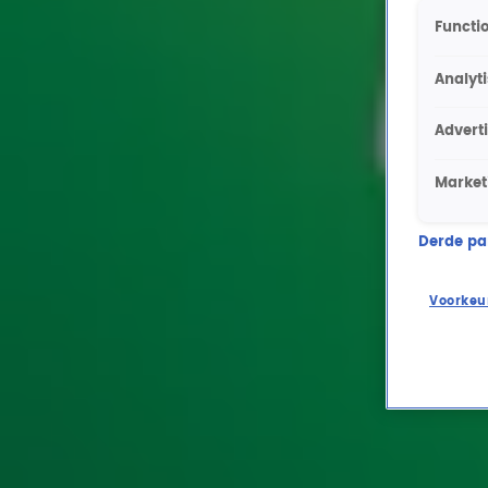
Functio
Analyt
Advert
Market
Derde part
Voorkeu
Ontvang onze nieuwsbrief