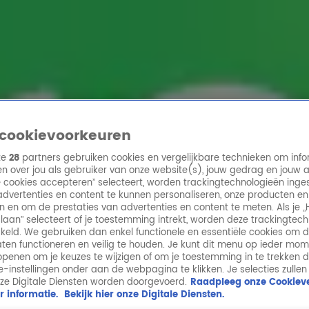
ren
cookievoorkeuren
ze
28
partners gebruiken cookies en vergelijkbare technieken om info
n over jou als gebruiker van onze website(s), jouw gedrag en jouw 
lle cookies accepteren” selecteert, worden trackingtechnologieën ing
dvertenties en content te kunnen personaliseren, onze producten en
n en om de prestaties van advertenties en content te meten. Als je „
laan” selecteert of je toestemming intrekt, worden deze trackingtec
keld. We gebruiken dan enkel functionele en essentiële cookies om 
aten functioneren en veilig te houden. Je kunt dit menu op ieder mo
penen om je keuzes te wijzigen of om je toestemming in te trekken 
ie-instellingen onder aan de webpagina te klikken. Je selecties zullen
ze Digitale Diensten worden doorgevoerd.
Raadpleeg onze Cookieve
r informatie.
Bekijk hier onze Digitale Diensten.