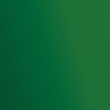
Radio 10 DJ's
Radio 10 zenders
Livemuziek
Acties
Luisteren naar Radio 10
Voorwaarden
Privacyverklaring
Gebruiksvoorwaarden
Cookieverklaring
Digitale diensten
Cookie instellingen
Adverteren
Vacatures
Publieksservice
Toegankelijkheid
Contact met de Studio
0909-300 10 10
info@radio10.nl