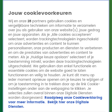
Jouw cookievoorkeuren
Wij en onze
28
partners gebruiken cookies en
vergelijkbare technieken om informatie te verzamelen
over jou als gebruiker van onze website(s), jouw gedrag
en jouw apparaten. Als je „Alle cookies accepteren”
Home
Acties
Radio 10 zenders
Radioshows
DJ's
Hitlijsten
selecteert, worden trackingtechnologieën ingeschakeld
Radio luisteren
om onze advertenties en content te kunnen
personaliseren, onze producten en diensten te verbeteren
Volg Radio 10
en om de prestaties van advertenties en content te
meten. Als je „Huidige keuze opslaan” selecteert of je
toestemming intrekt, worden deze trackingtechnologieën
uitgeschakeld. We gebruiken dan enkel functionele en
Zoeken
essentiële cookies om de website goed te laten
functioneren en veilig te houden. Je kunt dit menu op
ieder moment opnieuw openen om je keuzes te wijzigen of
Home
Online Radio Luisteren
Acties
Shows
Alle zenders
om je toestemming in te trekken door op de link Cookie-
instellingen onder aan de webpagina te klikken. Je
Queen Must Go On - I Want It All [Queen
selecties zullen overal binnen onze Digitale Diensten
worden doorgevoerd.
Raadpleeg onze Cookieverklaring
Tribute]
voor meer informatie.
Bekijk hier onze Digitale
17 feb 2022, 16:24
Diensten.