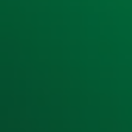
Meld je aan voor de nieuwsbrief van Radio 10 en blijf op d
Aanmelden
Meld je aan voor onze wekelijkse nieuwsbrief met daarin he
moment afmelden. Zie voor meer informatie de
privacyver
Snel naar
Home
Radiofrequenties Radio 10
Hitlijsten
Radio 10 DJ's
Radio 10 zenders
Livemuziek
Acties
Luisteren naar Radio 10
Voorwaarden
Privacyverklaring
Gebruiksvoorwaarden
Cookieverklaring
Digitale diensten
Cookie instellingen