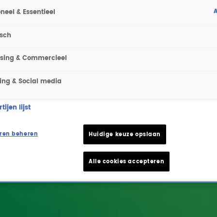
A
neel & Essentieel
isch
ising & Commercieel
ing & Social media
ijen lijst
ren beheren
Huidige keuze opslaan
Alle cookies accepteren