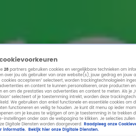
ren
cookievoorkeuren
ze
28
partners gebruiken cookies en vergelijkbare technieken om info
n over jou als gebruiker van onze website(s), jouw gedrag en jouw 
lle cookies accepteren” selecteert, worden trackingtechnologieën ing
dvertenties en content te kunnen personaliseren, onze producten en
n en om de prestaties van advertenties en content te meten. Als je „
laan” selecteert of je toestemming intrekt, worden deze trackingtec
keld. We gebruiken dan enkel functionele en essentiële cookies om 
aten functioneren en veilig te houden. Je kunt dit menu op ieder mo
penen om je keuzes te wijzigen of om je toestemming in te trekken 
ie-instellingen onder aan de webpagina te klikken. Je selecties zullen
ze Digitale Diensten worden doorgevoerd.
Raadpleeg onze Cookieve
r informatie.
Bekijk hier onze Digitale Diensten.