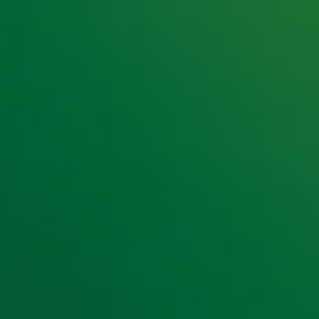
e hoogte van het laatste Radio 10-nieuws.
t laatste nieuws en aanbiedingen die wijzelf of in samenwe
klaring
.