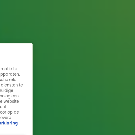
rmatie te
apparaten.
eschakeld
 diensten te
Huidige
hnologieën
Nicole Ekdom haalt Cold Blood uit De
de website
Schatkelder
ment
door op de
8 mrt 2022, 07:45
 overal
rklaring
Nicole Ekdom haalt Cold Blood uit De Schatkelder