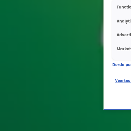
Functio
Analyt
Advert
Market
Derde part
Voorkeu
Ontvang onze nieuwsbrief