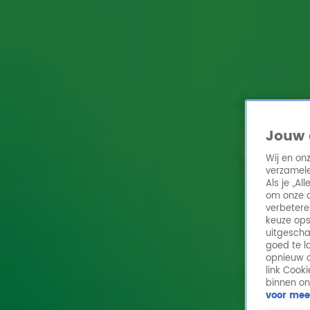
Home
Acties
Radio 10 zenders
Radioshows
DJ's
Hitlijsten
Radio luiste
Volg Radio 10
Jouw 
Wij en on
verzamele
Zoeken
Als je „A
Home
Online Radio Luisteren
Acties
Shows
Alle zenders
om onze a
verbetere
keuze ops
uitgescha
goed te l
opnieuw o
link Cook
binnen on
voor mee