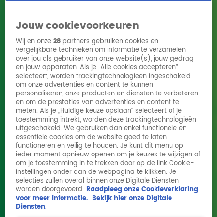
Jouw cookievoorkeuren
Wij en onze
28
partners gebruiken cookies en
vergelijkbare technieken om informatie te verzamelen
over jou als gebruiker van onze website(s), jouw gedrag
en jouw apparaten. Als je „Alle cookies accepteren”
Home
Acties
Radio 10 zenders
Radioshows
DJ's
Hitlijsten
selecteert, worden trackingtechnologieën ingeschakeld
Radio luisteren
om onze advertenties en content te kunnen
personaliseren, onze producten en diensten te verbeteren
Volg Radio 10
en om de prestaties van advertenties en content te
meten. Als je „Huidige keuze opslaan” selecteert of je
toestemming intrekt, worden deze trackingtechnologieën
uitgeschakeld. We gebruiken dan enkel functionele en
Zoeken
essentiële cookies om de website goed te laten
functioneren en veilig te houden. Je kunt dit menu op
ieder moment opnieuw openen om je keuzes te wijzigen of
Home
Online Radio Luisteren
Acties
Shows
Alle zenders
om je toestemming in te trekken door op de link Cookie-
instellingen onder aan de webpagina te klikken. Je
Neuspeuteren voor gevorderden
selecties zullen overal binnen onze Digitale Diensten
worden doorgevoerd.
Raadpleeg onze Cookieverklaring
8 mrt 2022, 09:01
voor meer informatie.
Bekijk hier onze Digitale
Diensten.
Neuspeuteren voor gevorderden