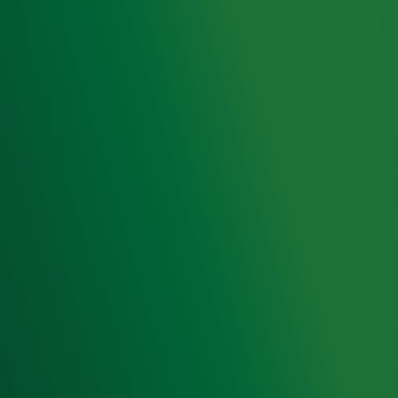
Radio 10 zenders
Livemuziek
Acties
Luisteren naar Radio 10
Voorwaarden
Privacyverklaring
Gebruiksvoorwaarden
Cookieverklaring
Digitale diensten
Cookie instellingen
Adverteren
Vacatures
Publieksservice
Toegankelijkheid
Contact met de Studio
0909-300 10 10
info@radio10.nl
Whatsapp met de Studio