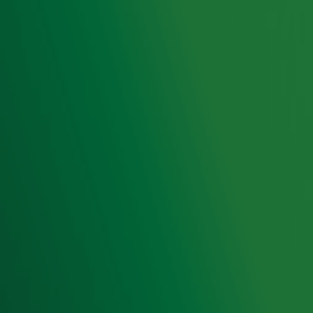
Radio 10 DJ's
Radio 10 zenders
Livemuziek
Acties
Luisteren naar Radio 10
Voorwaarden
Privacyverklaring
Gebruiksvoorwaarden
Cookieverklaring
Digitale diensten
Cookie instellingen
Adverteren
Vacatures
Publieksservice
Toegankelijkheid
Contact met de Studio
0909-300 10 10
info@radio10.nl