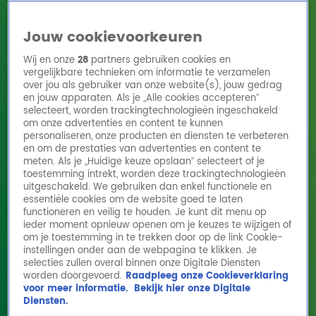
Jouw cookievoorkeuren
Wij en onze
28
partners gebruiken cookies en
vergelijkbare technieken om informatie te verzamelen
over jou als gebruiker van onze website(s), jouw gedrag
en jouw apparaten. Als je „Alle cookies accepteren”
Home
Acties
Radio 10 zenders
Radioshows
DJ's
Hitlijsten
selecteert, worden trackingtechnologieën ingeschakeld
Radio luisteren
om onze advertenties en content te kunnen
personaliseren, onze producten en diensten te verbeteren
Volg Radio 10
en om de prestaties van advertenties en content te
meten. Als je „Huidige keuze opslaan” selecteert of je
toestemming intrekt, worden deze trackingtechnologieën
uitgeschakeld. We gebruiken dan enkel functionele en
Zoeken
essentiële cookies om de website goed te laten
functioneren en veilig te houden. Je kunt dit menu op
ieder moment opnieuw openen om je keuzes te wijzigen of
Home
Online Radio Luisteren
Acties
Shows
Alle zenders
om je toestemming in te trekken door op de link Cookie-
instellingen onder aan de webpagina te klikken. Je
John van den Heuvel te gast bij Ekdom in de
selecties zullen overal binnen onze Digitale Diensten
worden doorgevoerd.
Raadpleeg onze Cookieverklaring
Morgen
voor meer informatie.
Bekijk hier onze Digitale
11 apr 2022, 10:10
Diensten.