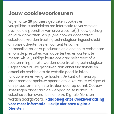
Jouw cookievoorkeuren
Wij en onze
28
partners gebruiken cookies en
vergelijkbare technieken om informatie te verzamelen
over jou als gebruiker van onze website(s), jouw gedrag
en jouw apparaten. Als je „Alle cookies accepteren”
Home
Acties
Radio 10 zenders
Radioshows
DJ's
Hitlijsten
selecteert, worden trackingtechnologieën ingeschakeld
Radio luisteren
om onze advertenties en content te kunnen
personaliseren, onze producten en diensten te verbeteren
Volg Radio 10
en om de prestaties van advertenties en content te
meten. Als je „Huidige keuze opslaan” selecteert of je
toestemming intrekt, worden deze trackingtechnologieën
uitgeschakeld. We gebruiken dan enkel functionele en
Zoeken
essentiële cookies om de website goed te laten
functioneren en veilig te houden. Je kunt dit menu op
ieder moment opnieuw openen om je keuzes te wijzigen of
Home
Online Radio Luisteren
Acties
Shows
Alle zenders
om je toestemming in te trekken door op de link Cookie-
instellingen onder aan de webpagina te klikken. Je
Gerard houdt van... het vakantiepark!?
selecties zullen overal binnen onze Digitale Diensten
worden doorgevoerd.
Raadpleeg onze Cookieverklaring
13 juli 2023, 13:09
voor meer informatie.
Bekijk hier onze Digitale
Diensten.
Gerard houdt van... het vakantiepark!?