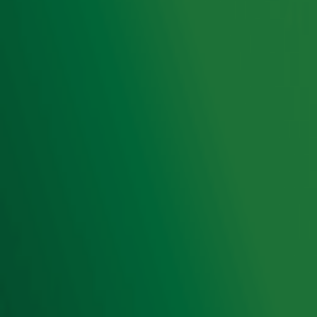
Radio 10 zenders
Livemuziek
Acties
Luisteren naar Radio 10
Voorwaarden
Privacyverklaring
Gebruiksvoorwaarden
Cookieverklaring
Digitale diensten
Cookie instellingen
Adverteren
Vacatures
Publieksservice
Toegankelijkheid
Contact met de Studio
0909-300 10 10
info@radio10.nl
Whatsapp met de Studio