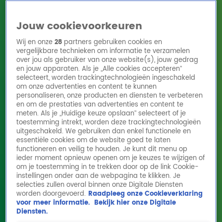
Jouw cookievoorkeuren
Wij en onze
28
partners gebruiken cookies en
vergelijkbare technieken om informatie te verzamelen
over jou als gebruiker van onze website(s), jouw gedrag
en jouw apparaten. Als je „Alle cookies accepteren”
Home
Acties
Radio 10 zenders
Radioshows
DJ's
Hitlijsten
selecteert, worden trackingtechnologieën ingeschakeld
Radio luisteren
om onze advertenties en content te kunnen
personaliseren, onze producten en diensten te verbeteren
Volg Radio 10
en om de prestaties van advertenties en content te
meten. Als je „Huidige keuze opslaan” selecteert of je
toestemming intrekt, worden deze trackingtechnologieën
uitgeschakeld. We gebruiken dan enkel functionele en
Zoeken
essentiële cookies om de website goed te laten
functioneren en veilig te houden. Je kunt dit menu op
ieder moment opnieuw openen om je keuzes te wijzigen of
Home
Online Radio Luisteren
Acties
Shows
Alle zenders
om je toestemming in te trekken door op de link Cookie-
instellingen onder aan de webpagina te klikken. Je
Def Rhymz (53) overleden: 'Hij stond ineens
selecties zullen overal binnen onze Digitale Diensten
worden doorgevoerd.
Raadpleeg onze Cookieverklaring
aan de deur'
voor meer informatie.
Bekijk hier onze Digitale
25 mrt 2024, 10:40
Diensten.