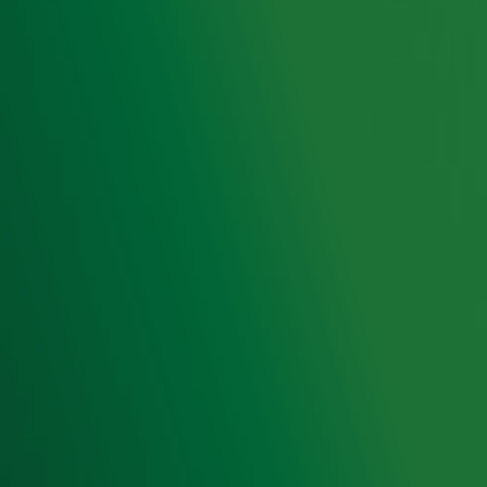
Hitlijsten
Radio 10 DJ's
Radio 10 zenders
Livemuziek
Acties
Luisteren naar Radio 10
Voorwaarden
Privacyverklaring
Gebruiksvoorwaarden
Cookieverklaring
Digitale diensten
Cookie instellingen
Adverteren
Vacatures
Publieksservice
Toegankelijkheid
Contact met de Studio
0909-300 10 10