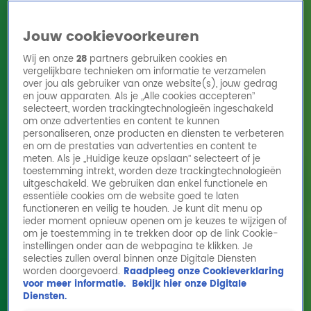
Jouw cookievoorkeuren
Wij en onze
28
partners gebruiken cookies en
vergelijkbare technieken om informatie te verzamelen
over jou als gebruiker van onze website(s), jouw gedrag
en jouw apparaten. Als je „Alle cookies accepteren”
Home
Acties
Radio 10 zenders
Radioshows
DJ's
Hitlijsten
selecteert, worden trackingtechnologieën ingeschakeld
Radio luisteren
om onze advertenties en content te kunnen
personaliseren, onze producten en diensten te verbeteren
Volg Radio 10
en om de prestaties van advertenties en content te
meten. Als je „Huidige keuze opslaan” selecteert of je
toestemming intrekt, worden deze trackingtechnologieën
uitgeschakeld. We gebruiken dan enkel functionele en
Zoeken
essentiële cookies om de website goed te laten
functioneren en veilig te houden. Je kunt dit menu op
ieder moment opnieuw openen om je keuzes te wijzigen of
Home
Online Radio Luisteren
Acties
Shows
Alle zenders
om je toestemming in te trekken door op de link Cookie-
instellingen onder aan de webpagina te klikken. Je
selecties zullen overal binnen onze Digitale Diensten
worden doorgevoerd.
Raadpleeg onze Cookieverklaring
voor meer informatie.
Bekijk hier onze Digitale
Diensten.