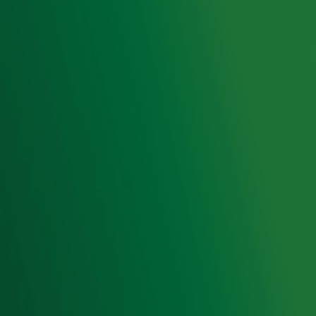
Luisteren naar Radio 10
Voorwaarden
Privacyverklaring
Gebruiksvoorwaarden
Cookieverklaring
Digitale diensten
Cookie instellingen
Adverteren
Vacatures
Publieksservice
Toegankelijkheid
Contact met de Studio
0909-300 10 10
info@radio10.nl
Whatsapp met de Studio
Download de Radio 10 App
Volg Radio 10
©
2026 Talpa Network. Alle rechten voorbehouden. Geen
tekst- en datamining.