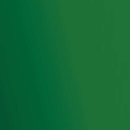
in je inbox.
Ontvang onze nieuwsbrief
Meld je aan voor de nieuwsbrief van Radio 10 en blijf op
de hoogte van het laatste Radio 10-nieuws.
Aanmelden
Meld je aan voor onze wekelijkse nieuwsbrief met daarin
het laatste nieuws en aanbiedingen die wijzelf of in
samenwerking met onze partners organiseren. Je kunt je
op ieder moment afmelden. Zie voor meer informatie de
privacyverklaring
.
Snel naar
Home
Radiofrequenties Radio 10
Hitlijsten
Radio 10 DJ's
Radio 10 zenders
Livemuziek
Acties