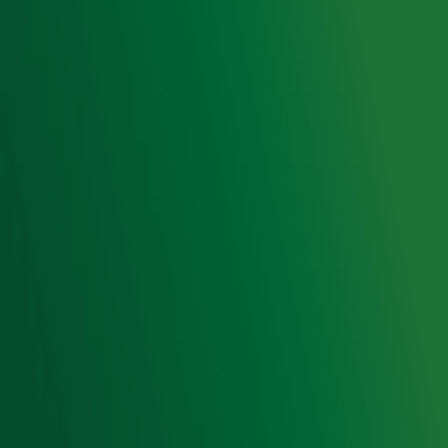
Cookieverklaring
Digitale diensten
Cookie instellingen
Adverteren
Vacatures
Publieksservice
Toegankelijkheid
Contact met de Studio
0909-300 10 10
info@radio10.nl
Whatsapp met de Studio
Download de Radio 10 App
Volg Radio 10
©
2026 Talpa Network. Alle rechten voorbehouden. Geen
tekst- en datamining.
Radio 10
Nu Live
De grootste hits aller tijden!