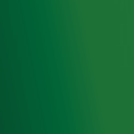
de hoogte van het laatste Radio 10-nieuws.
Aanmelden
Meld je aan voor onze wekelijkse nieuwsbrief met daarin
het laatste nieuws en aanbiedingen die wijzelf of in
samenwerking met onze partners organiseren. Je kunt je
op ieder moment afmelden. Zie voor meer informatie de
privacyverklaring
.
Snel naar
Home
Radiofrequenties Radio 10
Hitlijsten
Radio 10 DJ's
Radio 10 zenders
Livemuziek
Acties
Luisteren naar Radio 10
Voorwaarden
Privacyverklaring
Gebruiksvoorwaarden