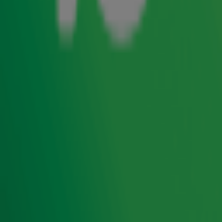
Gerard Ekdom noemt zijn vrouw 'baby'
Aankomende zondag is het Valentijnsdag.
Vooruitblikkend op deze dag vroegen Radio 10-dj's
Gerard Ekdom en Evelien de Bruijn zich af welke
koosnaampjes Nederlanders voor hun geliefden
gebruiken. Traditionele koosnaampjes als ‘schat’,
‘schatje’, ‘mop’, ‘moppie’ en ‘lieverd’ blijken nog steeds
het meest populair. Ook korten geliefden elkaars
naam af en blijken dieren een grote inspiratiebron. Zo
worden beer(tje), duifje, tijger, poes en muis ook
veelvuldig genoemd. Dit blijkt uit onderzoek onder het
Hart van Nederland-panel, uitgevoerd in opdracht van
Radio 10. Luisteraars van 'Ekdom in de Morgen' kunnen
hun koosnaampjes delen met Radio 10. De meest
opvallende en originele inzendingen worden deze
week door Gerard en Evelien gebeld in de uitzending.
Ontvang onze nieuwsbrief
Meld je aan voor de nieuwsbrief van Radio 10 en blijf op