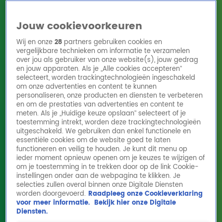
Jouw cookievoorkeuren
Wij en onze
28
partners gebruiken cookies en
vergelijkbare technieken om informatie te verzamelen
over jou als gebruiker van onze website(s), jouw gedrag
en jouw apparaten. Als je „Alle cookies accepteren”
Home
Acties
Radio 10 zenders
Radioshows
DJ's
Hitlijsten
selecteert, worden trackingtechnologieën ingeschakeld
Radio luisteren
om onze advertenties en content te kunnen
personaliseren, onze producten en diensten te verbeteren
Volg Radio 10
en om de prestaties van advertenties en content te
meten. Als je „Huidige keuze opslaan” selecteert of je
toestemming intrekt, worden deze trackingtechnologieën
uitgeschakeld. We gebruiken dan enkel functionele en
Zoeken
essentiële cookies om de website goed te laten
functioneren en veilig te houden. Je kunt dit menu op
ieder moment opnieuw openen om je keuzes te wijzigen of
Home
Online Radio Luisteren
Acties
Shows
Alle zenders
om je toestemming in te trekken door op de link Cookie-
instellingen onder aan de webpagina te klikken. Je
selecties zullen overal binnen onze Digitale Diensten
worden doorgevoerd.
Raadpleeg onze Cookieverklaring
voor meer informatie.
Bekijk hier onze Digitale
Diensten.