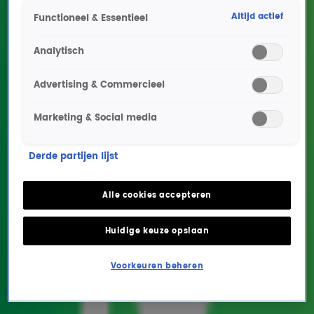
Altijd actief
Functioneel & Essentieel
Analytisch
Advertising & Commercieel
Marketing & Social media
‘Schat’ en ‘mop’
Derde partijen lijst
populairste
koosnaampjes in
Alle cookies accepteren
Nederland
Huidige keuze opslaan
UPDATES
10 feb 2021, 10:09
Voorkeuren beheren