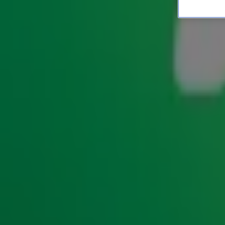
Radio 10 organiseert 90’s
UPDATES
13 sep 2019, 09:27
Als afsluiter van de Week van de 90’s Hits organiseert R
luisteraars de 90’s Movie Night bij Vue in Hilversum. Tijde
90 films van Gerard Ekdom, Jeroen Nieuwenhuize en Lex Gaar
hebben ieder een eigen bioscoopzaal waar zij samen met m