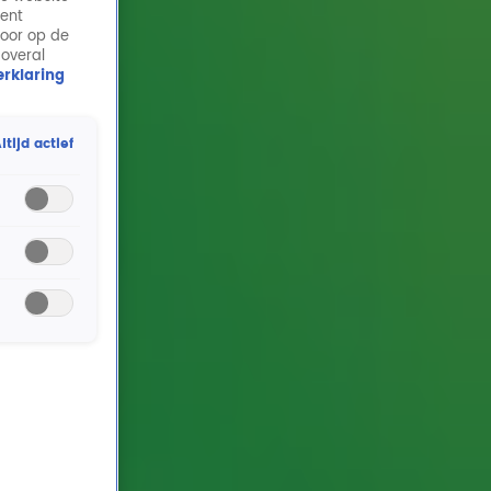
ment
door op de
 overal
rklaring
ltijd actief