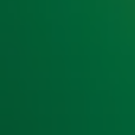
popcorn kunnen genieten van hun 90’s klassieker.
De 90’s Movie Night biedt luisteraars een unieke kans om e
keer in de bioscoop te zien. Zo heeft Gerard Ekdom gekozen 
Nieuwenhuize naar ‘The Silence Of The Lambs’ en zwijmelt Lex
kunnen zich vanaf vandaag aanmelden voor de 90’s Movie
Week van de 90's Hits
Radio 10 gaat terug naar de 90's. V
staat de zender de hele week in het teken van de grootste 
wordt op vrijdag afgesloten met de '90's Top 110'. Luisteraa
op hun favorieten via
Radio10.nl
.
De 90’s Movie Night van Radio 10 vindt plaats op 23 septe