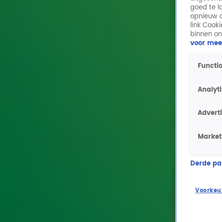
goed te l
opnieuw o
link Cook
binnen on
voor mee
Functio
Analyt
Advert
Market
Derde part
Voorkeu