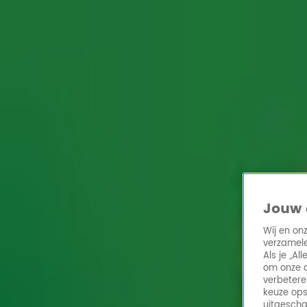
Home
Acties
Radio 10 zenders
Radioshows
DJ's
Hitlijsten
Radio luiste
Volg Radio 10
Zoeken
Home
Online Radio Luisteren
Acties
Shows
Alle zenders
Jouw 
Wij en on
verzamele
Als je „A
om onze a
verbetere
keuze ops
uitgescha