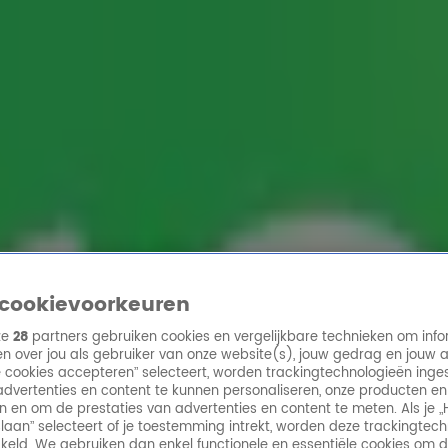
ren
cookievoorkeuren
ze
28
partners gebruiken cookies en vergelijkbare technieken om info
n over jou als gebruiker van onze website(s), jouw gedrag en jouw 
lle cookies accepteren” selecteert, worden trackingtechnologieën ing
dvertenties en content te kunnen personaliseren, onze producten en
n en om de prestaties van advertenties en content te meten. Als je „
laan” selecteert of je toestemming intrekt, worden deze trackingtec
keld. We gebruiken dan enkel functionele en essentiële cookies om 