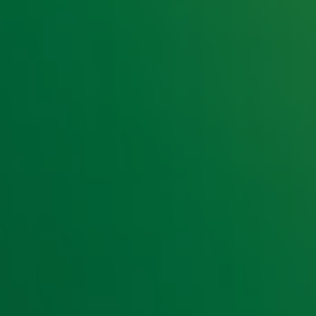
e hoogte van het laatste Radio 10-nieuws.
t laatste nieuws en aanbiedingen die wijzelf of in samenwe
klaring
.