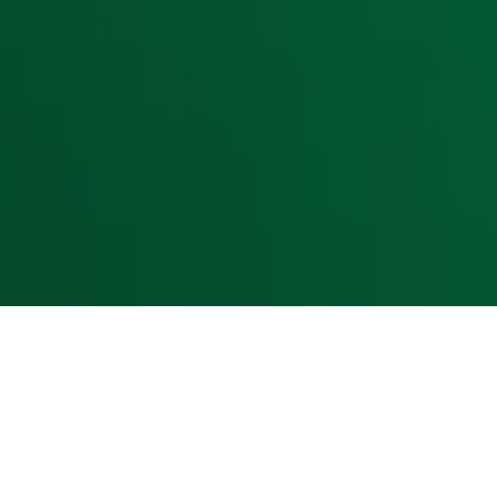
Acties
Luisteren naar Radio 10
Voorwaarden
Privacyverklaring
Gebruiksvoorwaarden
Cookieverklaring
Digitale diensten
Cookie instellingen
Adverteren
Vacatures
Publieksservice
Toegankelijkheid
Contact met de Studio
0909-300 10 10
info@radio10.nl
Whatsapp met de Studio
Download de Radio 10 App
Volg Radio 10
©
2026 Talpa Network. Alle rechten voorbehouden. Geen te