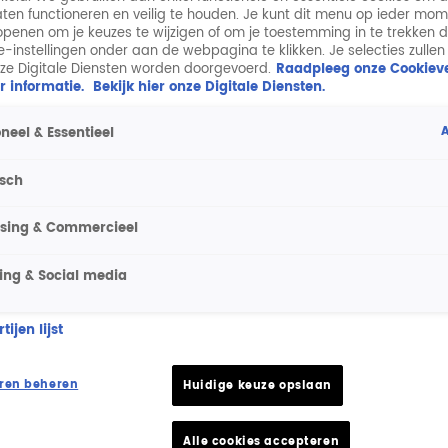
aten functioneren en veilig te houden. Je kunt dit menu op ieder mo
penen om je keuzes te wijzigen of om je toestemming in te trekken 
ie-instellingen onder aan de webpagina te klikken. Je selecties zullen
ze Digitale Diensten worden doorgevoerd.
Raadpleeg onze Cookieve
r informatie.
Bekijk hier onze Digitale Diensten.
A
neel & Essentieel
isch
ising & Commercieel
ing & Social media
ijen lijst
ren beheren
Huidige keuze opslaan
Alle cookies accepteren