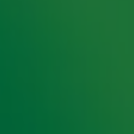
en aantal filmklassiekers uit de jaren 90 nog een
voor ‘The Big Lebowski’, kijkt Jeroen
 Gaarthuis weg bij ‘Notting Hill’. Luisteraars
 Night via de website van
Radio 10
.
an maandag 16 tot en met vrijdag 20 september
en indrukwekkendste hits uit de jaren 90. De week
rs stellen deze hitlijst zelf samen door te stemmen
mber in bioscoop Vue in Hilversum.