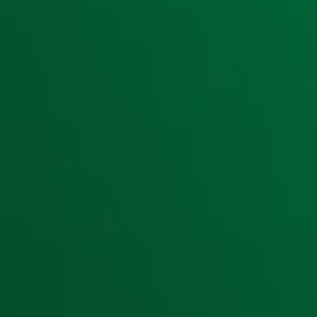
Ontvang onze nieuwsbrief
Meld je aan voor de nieuwsbrief van Radio 10 en blijf op d
Aanmelden
Meld je aan voor onze wekelijkse nieuwsbrief met daarin he
moment afmelden. Zie voor meer informatie de
privacyver
Snel naar
Home
Radiofrequenties Radio 10
Hitlijsten
Radio 10 DJ's
Radio 10 zenders
Livemuziek