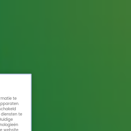
rmatie te
apparaten.
eschakeld
 diensten te
Huidige
hnologieën
de website