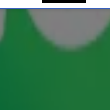
 Movie Night voor luistera
adio 10 op maandag 23 september speciaal voor
ns deze bioscoopavond zijn de drie favoriete jaren
thuis op het witte doek te zien. De Radio 10-dj’s
eer dan honderd luisteraars én een flinke dosis