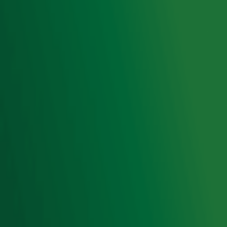
Luisteren naar Radio 10
Voorwaarden
Privacyverklaring
Gebruiksvoorwaarden
Cookieverklaring
Digitale diensten
Cookie instellingen
Adverteren
Vacatures
Publieksservice
Toegankelijkheid
Contact met de Studio
0909-300 10 10
info@radio10.nl
Whatsapp met de Studio
Download de Radio 10 App
Volg Radio 10
©
2026 Talpa Network. Alle rechten voorbehouden. Geen
tekst- en datamining.