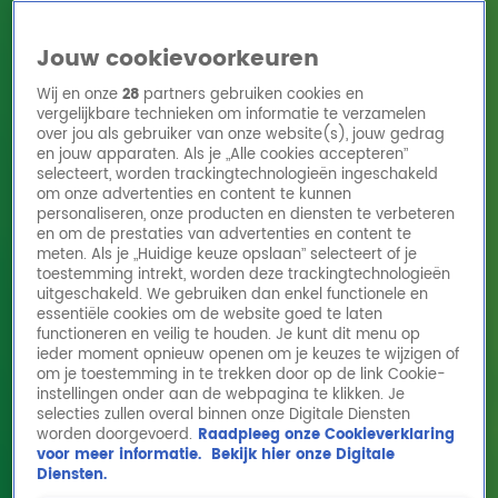
Jouw cookievoorkeuren
Wij en onze
28
partners gebruiken cookies en
vergelijkbare technieken om informatie te verzamelen
over jou als gebruiker van onze website(s), jouw gedrag
en jouw apparaten. Als je „Alle cookies accepteren”
Home
Acties
Radio 10 zenders
Radioshows
DJ's
Hitlijsten
selecteert, worden trackingtechnologieën ingeschakeld
Radio luisteren
om onze advertenties en content te kunnen
personaliseren, onze producten en diensten te verbeteren
Volg Radio 10
en om de prestaties van advertenties en content te
meten. Als je „Huidige keuze opslaan” selecteert of je
toestemming intrekt, worden deze trackingtechnologieën
uitgeschakeld. We gebruiken dan enkel functionele en
Zoeken
essentiële cookies om de website goed te laten
functioneren en veilig te houden. Je kunt dit menu op
ieder moment opnieuw openen om je keuzes te wijzigen of
Home
Online Radio Luisteren
Acties
Shows
Alle zenders
om je toestemming in te trekken door op de link Cookie-
instellingen onder aan de webpagina te klikken. Je
selecties zullen overal binnen onze Digitale Diensten
worden doorgevoerd.
Raadpleeg onze Cookieverklaring
voor meer informatie.
Bekijk hier onze Digitale
Diensten.