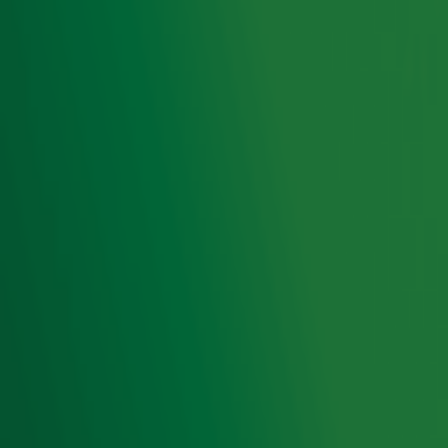
21.00 uur en de Dag van de #2 Hits is op maandag 13
april van 07.00 tot 21.00 uur te horen bij Radio 10.
Ontvang onze nieuwsbrief
Meld je aan voor de nieuwsbrief van Radio 10 en blijf op
de hoogte van het laatste Radio 10-nieuws.
Aanmelden
Meld je aan voor onze wekelijkse nieuwsbrief met daarin
het laatste nieuws en aanbiedingen die wijzelf of in
samenwerking met onze partners organiseren. Je kunt je
op ieder moment afmelden. Zie voor meer informatie de
privacyverklaring
.
Snel naar
Home
Radiofrequenties Radio 10
Hitlijsten
Radio 10 DJ's
Radio 10 zenders
Livemuziek
Acties