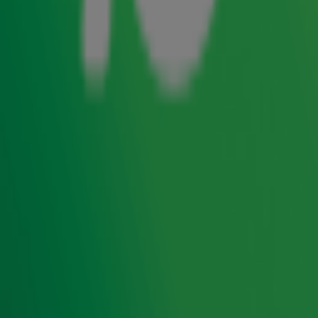
die in de Nederlandse hitlijsten hebben gestaan. Op
zondag 12 april, eerste paasdag, draait de zender van
07.00 tot 21.00 uur alleen maar hits die de nummer 1-
positie in de hitlijsten hebben bereikt, zoals ‘Radio Ga Ga’
van Queen, ‘We’re Going To Ibiza’ van de Vengaboys, ‘Go
Your Own Way’ van Fleetwood Mac en ‘One Kiss’ van
Calvin Harris & Dua Lipa. Laatstgenoemde is tevens de
langst genoteerde nummer-1 hit ooit in Nederland. De
plaat stond in 2018 maar liefst 16 weken op #1.
Op tweede paasdag worden er van 07.00 tot 21.00 uur
uitsluitend #2 hits gedraaid bij de zender met de grootste
hits aller tijden. Opvallende hits waarvan luisteraars
misschien denken dat ze nummer 1-hits zijn geweest,
maar het toch echt niet waren. Onder andere ‘Africa’ van
Toto, ‘Vogue’ van Madonna en ‘Clocks’ van Coldplay horen
daarbij.
De Dag van de #1 Hits is op zondag 12 april van 07.00 tot