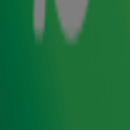
en ook dit is een enorme stijging van 25% in één jaar. De
zender met de grootste hits aller tijden verstevigt hiermee
haar nummer drie positie van populairste radiozenders
van Nederland. Dit blijkt uit de vandaag gepubliceerde
luistercijfers van NLO/GfK.
Roland Snoeijer – radio director Radio 10: ‘Met de
spectaculaire groei van het afgelopen jaar laten we zien
dat we met het muziekformat en de dj’s van Radio 10 echt
bevriend zijn geworden met luisteraars. Dit jaar was de
80’s Top 810 ook enorm populair en stemden meer
luisteraars dan ooit af op de ochtend- en middagshow.'
Alle programma’s op Radio 10 laten in 30-59 jaar een
stijging zien ten opzichte van vorig jaar. Gezamenlijk zorgt
dit zelfs voor 25% meer marktaandeel binnen deze
doelgroep. De ochtendshow ‘Ekdom in de Morgen’ stijgt in
één jaar tijd van 8,0% naar 12,4% en de middagshow
‘Somertijd’ van 12,1% naar 13,6%.