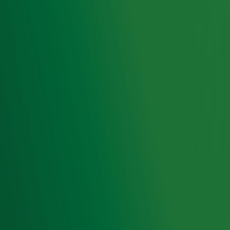
Bron: NLO/GfK, ma-zo 06.00-24.00, ma-vr 06.00-10.00,
ma-vr 16.00-19.00, feb-mrt'19 vs '18, 10+, 30-59 jaar.
Ontvang onze nieuwsbrief
Meld je aan voor de nieuwsbrief van Radio 10 en blijf op
de hoogte van het laatste Radio 10-nieuws.
Aanmelden
Meld je aan voor onze wekelijkse nieuwsbrief met daarin
het laatste nieuws en aanbiedingen die wijzelf of in
samenwerking met onze partners organiseren. Je kunt je
op ieder moment afmelden. Zie voor meer informatie de
privacyverklaring
.
Snel naar
Home
Radiofrequenties Radio 10
Hitlijsten
Radio 10 DJ's
Radio 10 zenders
Livemuziek