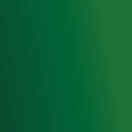
Acties
Luisteren naar Radio 10
Voorwaarden
Privacyverklaring
Gebruiksvoorwaarden
Cookieverklaring
Digitale diensten
Cookie instellingen
Adverteren
Vacatures
Publieksservice
Toegankelijkheid
Contact met de Studio
0909-300 10 10
info@radio10.nl
Whatsapp met de Studio
Download de Radio 10 App
Volg Radio 10
©
2026 Talpa Network. Alle rechten voorbehouden. Geen