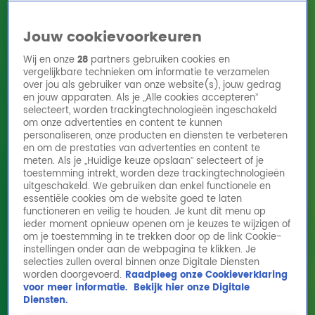
Jouw cookievoorkeuren
Wij en onze
28
partners gebruiken cookies en
vergelijkbare technieken om informatie te verzamelen
over jou als gebruiker van onze website(s), jouw gedrag
en jouw apparaten. Als je „Alle cookies accepteren”
Home
Acties
Radio 10 zenders
Radioshows
DJ's
Hitlijsten
selecteert, worden trackingtechnologieën ingeschakeld
Radio luisteren
om onze advertenties en content te kunnen
personaliseren, onze producten en diensten te verbeteren
Volg Radio 10
en om de prestaties van advertenties en content te
meten. Als je „Huidige keuze opslaan” selecteert of je
toestemming intrekt, worden deze trackingtechnologieën
uitgeschakeld. We gebruiken dan enkel functionele en
Zoeken
essentiële cookies om de website goed te laten
functioneren en veilig te houden. Je kunt dit menu op
ieder moment opnieuw openen om je keuzes te wijzigen of
Home
Online Radio Luisteren
Acties
Shows
Alle zenders
om je toestemming in te trekken door op de link Cookie-
instellingen onder aan de webpagina te klikken. Je
selecties zullen overal binnen onze Digitale Diensten
worden doorgevoerd.
Raadpleeg onze Cookieverklaring
voor meer informatie.
Bekijk hier onze Digitale
Diensten.