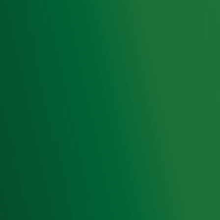
Radiofrequenties Radio 10
Hitlijsten
Radio 10 DJ's
Radio 10 zenders
Livemuziek
Acties
Luisteren naar Radio 10
Voorwaarden
Privacyverklaring
Gebruiksvoorwaarden
Cookieverklaring
Digitale diensten
Cookie instellingen
Adverteren
Vacatures
Publieksservice
Toegankelijkheid
Contact met de Studio