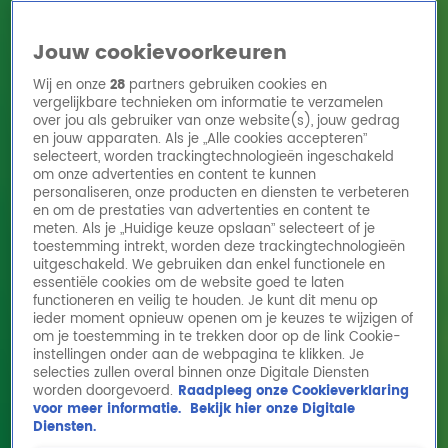
Jouw cookievoorkeuren
Wij en onze
28
partners gebruiken cookies en
vergelijkbare technieken om informatie te verzamelen
over jou als gebruiker van onze website(s), jouw gedrag
en jouw apparaten. Als je „Alle cookies accepteren”
Home
Acties
Radio 10 zenders
Radioshows
DJ's
Hitlijsten
selecteert, worden trackingtechnologieën ingeschakeld
Radio luisteren
om onze advertenties en content te kunnen
personaliseren, onze producten en diensten te verbeteren
Volg Radio 10
en om de prestaties van advertenties en content te
meten. Als je „Huidige keuze opslaan” selecteert of je
toestemming intrekt, worden deze trackingtechnologieën
uitgeschakeld. We gebruiken dan enkel functionele en
Zoeken
essentiële cookies om de website goed te laten
functioneren en veilig te houden. Je kunt dit menu op
ieder moment opnieuw openen om je keuzes te wijzigen of
Home
Online Radio Luisteren
Acties
Shows
Alle zenders
om je toestemming in te trekken door op de link Cookie-
instellingen onder aan de webpagina te klikken. Je
selecties zullen overal binnen onze Digitale Diensten
worden doorgevoerd.
Raadpleeg onze Cookieverklaring
voor meer informatie.
Bekijk hier onze Digitale
Diensten.