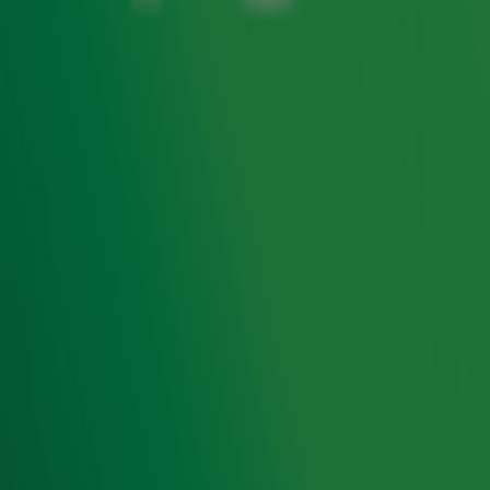
niet ontgaan. In de afgelopen twee weken wist géén
van de luisteraars de lach van Alberto Stegeman te
herkennen. Gister wist Pepijn in de uitzending van
Somertijd met Rob van Someren het goede antwoord
te geven. Hiermee heeft hij de jackpot van €24.000,-
gewonnen. Luisteraars maken opnieuw kans op een
oplopend geldbedrag in een nieuwe opgave van ‘De
Lach van 10’.
Ontvang onze nieuwsbrief
Meld je aan voor de nieuwsbrief van Radio 10 en blijf op
de hoogte van het laatste Radio 10-nieuws.
Aanmelden
Meld je aan voor onze wekelijkse nieuwsbrief met daarin
het laatste nieuws en aanbiedingen die wijzelf of in
samenwerking met onze partners organiseren. Je kunt je
op ieder moment afmelden. Zie voor meer informatie de
privacyverklaring
.
Snel naar
Home