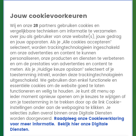
Jouw cookievoorkeuren
Wij en onze
28
partners gebruiken cookies en
vergelijkbare technieken om informatie te verzamelen
over jou als gebruiker van onze website(s), jouw gedrag
en jouw apparaten. Als je „Alle cookies accepteren”
Home
Acties
Radio 10 zenders
Radioshows
DJ's
Hitlijsten
selecteert, worden trackingtechnologieën ingeschakeld
Radio luisteren
om onze advertenties en content te kunnen
personaliseren, onze producten en diensten te verbeteren
Volg Radio 10
en om de prestaties van advertenties en content te
meten. Als je „Huidige keuze opslaan” selecteert of je
toestemming intrekt, worden deze trackingtechnologieën
uitgeschakeld. We gebruiken dan enkel functionele en
Zoeken
essentiële cookies om de website goed te laten
functioneren en veilig te houden. Je kunt dit menu op
ieder moment opnieuw openen om je keuzes te wijzigen of
Home
Online Radio Luisteren
Acties
Shows
Alle zenders
om je toestemming in te trekken door op de link Cookie-
instellingen onder aan de webpagina te klikken. Je
selecties zullen overal binnen onze Digitale Diensten
worden doorgevoerd.
Raadpleeg onze Cookieverklaring
voor meer informatie.
Bekijk hier onze Digitale
Diensten.