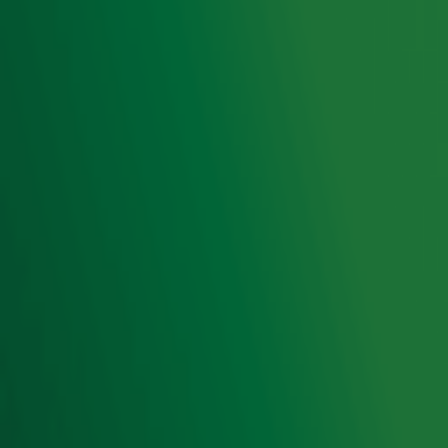
Radio 10 DJ's
Radio 10 zenders
Livemuziek
Acties
Luisteren naar Radio 10
Voorwaarden
Privacyverklaring
Gebruiksvoorwaarden
Cookieverklaring
Digitale diensten
Cookie instellingen
Adverteren
Vacatures
Publieksservice
Toegankelijkheid
Contact met de Studio
0909-300 10 10
info@radio10.nl