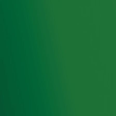
Radio 10
. Het beestje, dat door een ongeluk zijn staart
én één oog moet missen, werd door luisteraars
massaal omarmt en ontving de meeste stemmen.
Naast de eervolle titel, wint de kat een professionele
fotoshoot met zijn baasje.
Ontvang onze nieuwsbrief
Meld je aan voor de nieuwsbrief van Radio 10 en blijf op
de hoogte van het laatste Radio 10-nieuws.
Aanmelden
Meld je aan voor onze wekelijkse nieuwsbrief met daarin
het laatste nieuws en aanbiedingen die wijzelf of in
samenwerking met onze partners organiseren. Je kunt je
op ieder moment afmelden. Zie voor meer informatie de
privacyverklaring
.
Snel naar
Home
Radiofrequenties Radio 10
Hitlijsten