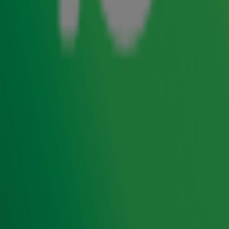
voor updates over de beste hitlijsten, de tofste winacties,
verrassende muziektips en nog heel veer meer. Voor nu
wensen we je heel veel luisterplezier!
Lees ook
Contact met Radio 10
Stuur een bericht naar de studio
Informatie over je Radio 10 account
Ontvang onze nieuwsbrief