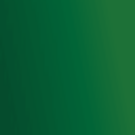
Gebruiksvoorwaarden
Cookieverklaring
Digitale diensten
Cookie instellingen
Adverteren
Vacatures
Publieksservice
Toegankelijkheid
Contact met de Studio
0909-300 10 10
info@radio10.nl
Whatsapp met de Studio
Download de Radio 10 App
Volg Radio 10
©
2026 Talpa Network. Alle rechten voorbehouden. Geen
tekst- en datamining.
Radio 10
Nu Live
De grootste hits aller tijden!