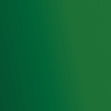
Meld je aan voor de nieuwsbrief van Radio 10 en blijf op
de hoogte van het laatste Radio 10-nieuws.
Aanmelden
Meld je aan voor onze wekelijkse nieuwsbrief met daarin
het laatste nieuws en aanbiedingen die wijzelf of in
samenwerking met onze partners organiseren. Je kunt je
op ieder moment afmelden. Zie voor meer informatie de
privacyverklaring
.
Snel naar
Home
Radiofrequenties Radio 10
Hitlijsten
Radio 10 DJ's
Radio 10 zenders
Livemuziek
Acties
Luisteren naar Radio 10
Voorwaarden
Privacyverklaring