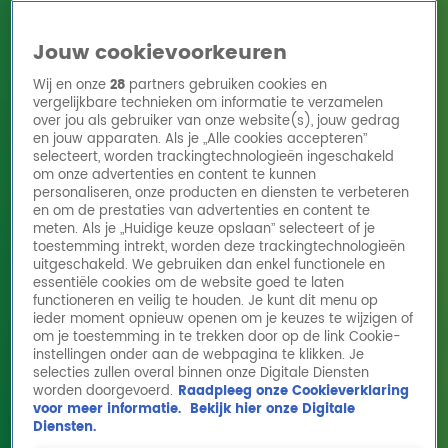
Jouw cookievoorkeuren
Wij en onze
28
partners gebruiken cookies en
vergelijkbare technieken om informatie te verzamelen
over jou als gebruiker van onze website(s), jouw gedrag
en jouw apparaten. Als je „Alle cookies accepteren”
Home
Acties
Radio 10 zenders
Radioshows
DJ's
Hitlijsten
selecteert, worden trackingtechnologieën ingeschakeld
Radio luisteren
om onze advertenties en content te kunnen
personaliseren, onze producten en diensten te verbeteren
Volg Radio 10
en om de prestaties van advertenties en content te
meten. Als je „Huidige keuze opslaan” selecteert of je
toestemming intrekt, worden deze trackingtechnologieën
uitgeschakeld. We gebruiken dan enkel functionele en
Zoeken
essentiële cookies om de website goed te laten
functioneren en veilig te houden. Je kunt dit menu op
ieder moment opnieuw openen om je keuzes te wijzigen of
Home
Online Radio Luisteren
Acties
Shows
Alle zenders
om je toestemming in te trekken door op de link Cookie-
instellingen onder aan de webpagina te klikken. Je
selecties zullen overal binnen onze Digitale Diensten
worden doorgevoerd.
Raadpleeg onze Cookieverklaring
voor meer informatie.
Bekijk hier onze Digitale
Diensten.