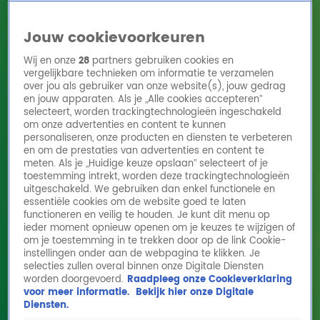
Jouw cookievoorkeuren
Wij en onze
28
partners gebruiken cookies en
vergelijkbare technieken om informatie te verzamelen
over jou als gebruiker van onze website(s), jouw gedrag
en jouw apparaten. Als je „Alle cookies accepteren”
Home
Acties
Radio 10 zenders
Radioshows
DJ's
Hitlijsten
selecteert, worden trackingtechnologieën ingeschakeld
Radio luisteren
om onze advertenties en content te kunnen
personaliseren, onze producten en diensten te verbeteren
Volg Radio 10
en om de prestaties van advertenties en content te
meten. Als je „Huidige keuze opslaan” selecteert of je
toestemming intrekt, worden deze trackingtechnologieën
uitgeschakeld. We gebruiken dan enkel functionele en
Zoeken
essentiële cookies om de website goed te laten
functioneren en veilig te houden. Je kunt dit menu op
ieder moment opnieuw openen om je keuzes te wijzigen of
Home
Online Radio Luisteren
Acties
Shows
Alle zenders
om je toestemming in te trekken door op de link Cookie-
instellingen onder aan de webpagina te klikken. Je
selecties zullen overal binnen onze Digitale Diensten
worden doorgevoerd.
Raadpleeg onze Cookieverklaring
voor meer informatie.
Bekijk hier onze Digitale
Diensten.