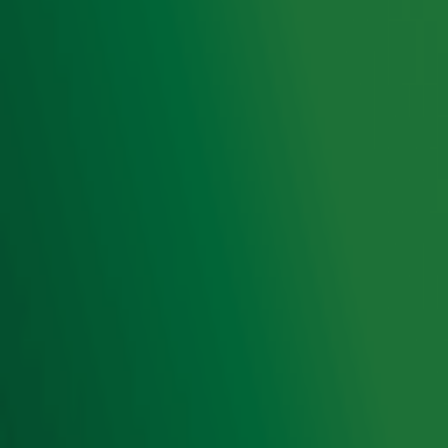
Radiofrequenties Radio 10
Hitlijsten
Radio 10 DJ's
Radio 10 zenders
Livemuziek
Acties
Luisteren naar Radio 10
Voorwaarden
Privacyverklaring
Gebruiksvoorwaarden
Cookieverklaring
Digitale diensten
Cookie instellingen
Adverteren
Vacatures
Publieksservice
Toegankelijkheid
Contact met de Studio