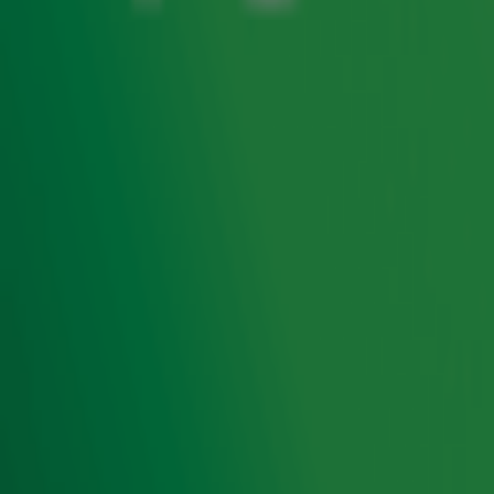
focussen op haar rol als co-host. Henk is een goede
bekende voor veel radioluisteraars. Hij verzorgde
jarenlang het nieuws bij ‘Evers Staat Op’ op Radio 538
en tot voor kort was hij in de middag te horen bij
Radio Veronica. Vanaf vandaag is Henk iedere
werkdag van 06.00 tot 10.00 uur te horen bij ‘Ekdom in
de Morgen’ op
Radio 10
.
Ontvang onze nieuwsbrief
Meld je aan voor de nieuwsbrief van Radio 10 en blijf op
de hoogte van het laatste Radio 10-nieuws.
Aanmelden
Meld je aan voor onze wekelijkse nieuwsbrief met daarin
het laatste nieuws en aanbiedingen die wijzelf of in
samenwerking met onze partners organiseren. Je kunt je
op ieder moment afmelden. Zie voor meer informatie de
privacyverklaring
.
Snel naar
Home