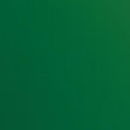
t laatste nieuws en aanbiedingen die wijzelf of in samenwe
klaring
.