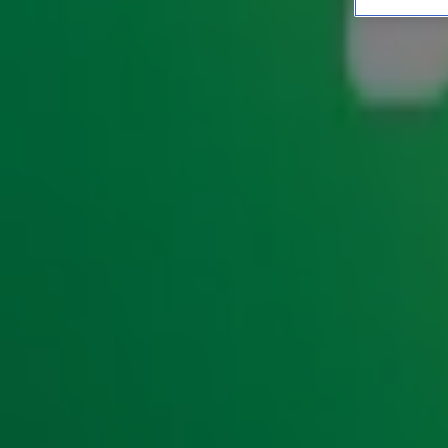
Gerard Ekdom zoekt leuks
UPDATES
20 sep 2021, 10:44
Konijnen, kippen, parkieten, vissen, honden, katten, s
huisdieren maken dit jaar bij ‘Ekdom in de Morgen’ kan
Nederland’. Radio 10-dj en dierenvriend Gerard Ekdom 
mee te doen aan zijn zoektocht naar het leukste huisdi