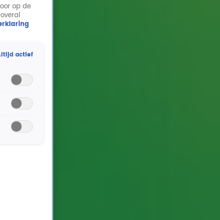
door op de
 overal
rklaring
ltijd actief