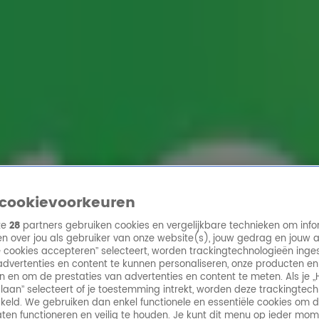
ren
cookievoorkeuren
ze
28
partners gebruiken cookies en vergelijkbare technieken om info
n over jou als gebruiker van onze website(s), jouw gedrag en jouw 
lle cookies accepteren” selecteert, worden trackingtechnologieën ing
dvertenties en content te kunnen personaliseren, onze producten en
n en om de prestaties van advertenties en content te meten. Als je „
laan” selecteert of je toestemming intrekt, worden deze trackingtec
keld. We gebruiken dan enkel functionele en essentiële cookies om 
aten functioneren en veilig te houden. Je kunt dit menu op ieder mo