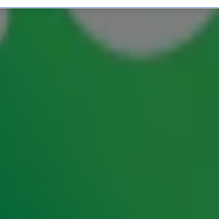
te huisdier van Nederlan
childpadden, hamsters of andere leuke
s op de titel ‘Het Leukste Huisdier van
roept luisteraars met leuke huisdieren op om
er van ons land. Mooi of slim hoeft het