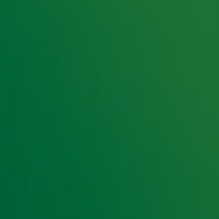
innaar krijgt, naast een eervolle titel, ook een
ht naar ‘Het Leukste Huisdier van Nederland’ is
e twee weken te volgen tijdens de
e hoogte van het laatste Radio 10-nieuws.