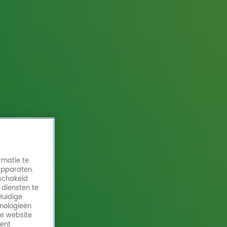
rmatie te
apparaten.
eschakeld
 diensten te
Huidige
hnologieën
de website
ment