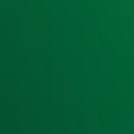
beestje niet te zijn, zolang hij of zij maar leuk is. De w
portret-shoot op locatie én een portretfoto. De zoektoc
een actie in samenwerking met Purina en is de komend
ochtendshow ‘Ekdom in de Morgen’ bij
Radio 10
.
Ontvang onze nieuwsbrief
Meld je aan voor de nieuwsbrief van Radio 10 en blijf op d