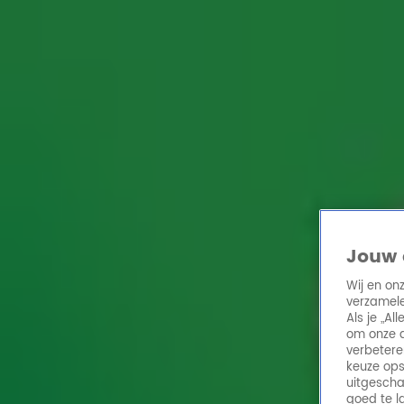
Home
Acties
Radio 10 zenders
Radioshows
DJ's
Hitlijsten
Radio luiste
Volg Radio 10
Zoeken
Home
Online Radio Luisteren
Acties
Shows
Alle zenders
Jouw 
Wij en on
verzamele
Als je „A
om onze a
verbetere
keuze ops
uitgescha
goed te l