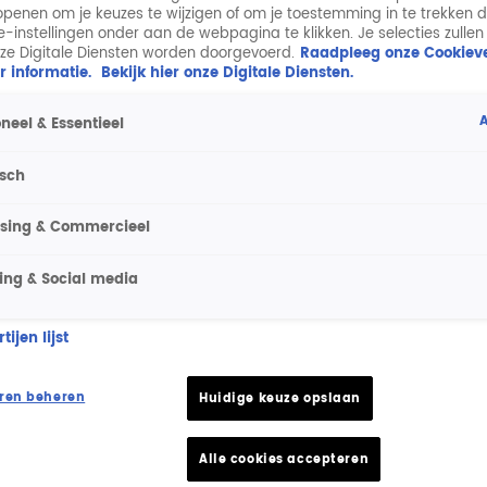
penen om je keuzes te wijzigen of om je toestemming in te trekken 
ie-instellingen onder aan de webpagina te klikken. Je selecties zullen
ze Digitale Diensten worden doorgevoerd.
Raadpleeg onze Cookieve
r informatie.
Bekijk hier onze Digitale Diensten.
A
neel & Essentieel
isch
ising & Commercieel
ing & Social media
ijen lijst
ren beheren
Huidige keuze opslaan
Alle cookies accepteren