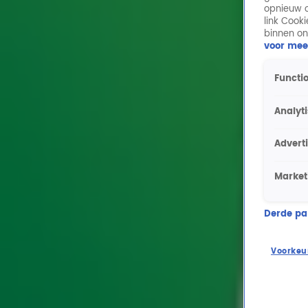
opnieuw o
link Cook
binnen on
voor mee
Functio
Analyt
Advert
Market
Derde part
Voorkeu