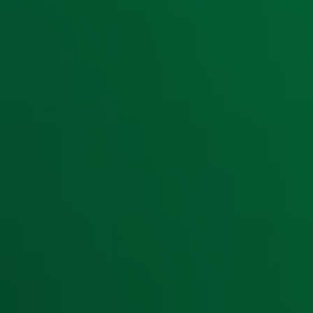
Aanmelden
Meld je aan voor onze wekelijkse nieuwsbrief met daarin he
moment afmelden. Zie voor meer informatie de
privacyver
Snel naar
Home
Radiofrequenties Radio 10
Hitlijsten
Radio 10 DJ's
Radio 10 zenders
Livemuziek
Acties
Luisteren naar Radio 10
Voorwaarden
Privacyverklaring
Gebruiksvoorwaarden
Cookieverklaring
Digitale diensten
Cookie instellingen