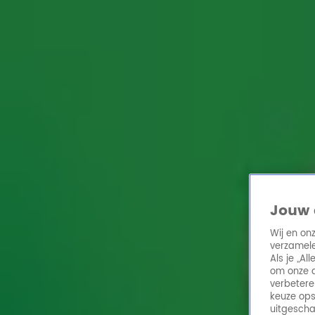
Home
Acties
Radio 10 zenders
Radioshows
DJ's
Hitlijsten
Radio luiste
Volg Radio 10
Zoeken
Home
Online Radio Luisteren
Acties
Shows
Alle zenders
Jouw 
Wij en on
verzamele
Als je „A
om onze a
verbetere
keuze ops
uitgescha