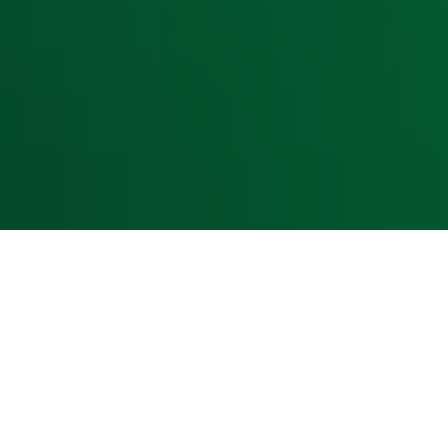
Voorwaarden
Privacyverklaring
Gebruiksvoorwaarden
Cookieverklaring
Digitale diensten
Cookie instellingen
Adverteren
Vacatures
Publieksservice
Toegankelijkheid
Contact met de Studio
0909-300 10 10
info@radio10.nl
Whatsapp met de Studio
Download de Radio 10 App
Volg Radio 10
©
2026 Talpa Network. Alle rechten voorbehouden. Geen te
Radio 10
Nu Live