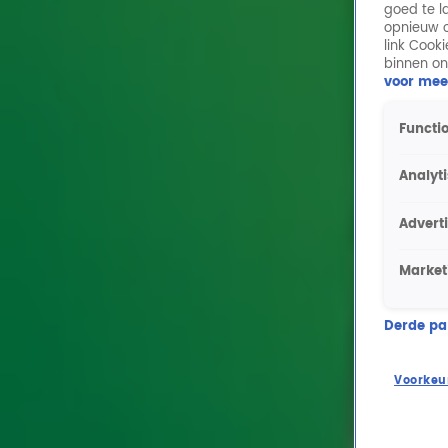
goed te l
opnieuw o
link Cook
binnen on
voor mee
Functio
Analyt
Advert
Market
Derde part
Voorkeu