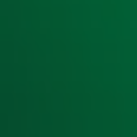
Ontvang onze nieuwsbrief
Meld je aan voor de nieuwsbrief van Radio 10 en blijf op d
Aanmelden
Meld je aan voor onze wekelijkse nieuwsbrief met daarin he
moment afmelden. Zie voor meer informatie de
privacyver
Snel naar
Home
Radiofrequenties Radio 10
Hitlijsten
Radio 10 DJ's
Radio 10 zenders
Livemuziek
Acties
Luisteren naar Radio 10