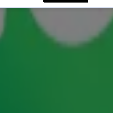
n kerstkaarten
diverse Nederlanders. De Radio 10-dj en groot
edereen fijne feestdagen toe te wensen.
voorbij op de vijf kerstkiekjes die met een
 en haar puppy vervullen een glansrol op de