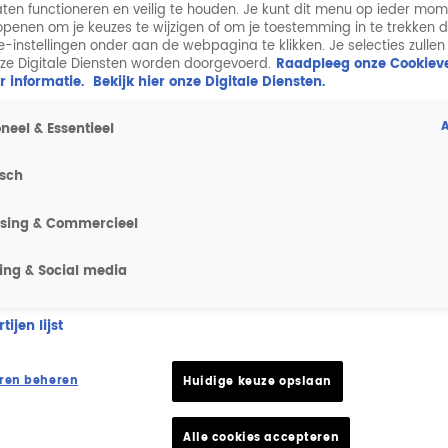
aten functioneren en veilig te houden. Je kunt dit menu op ieder mo
penen om je keuzes te wijzigen of om je toestemming in te trekken 
ie-instellingen onder aan de webpagina te klikken. Je selecties zullen
ze Digitale Diensten worden doorgevoerd.
Raadpleeg onze Cookieve
r informatie.
Bekijk hier onze Digitale Diensten.
A
neel & Essentieel
isch
ising & Commercieel
ing & Social media
ijen lijst
ren beheren
Huidige keuze opslaan
Alle cookies accepteren