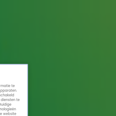
rmatie te
apparaten.
eschakeld
 diensten te
Huidige
hnologieën
de website