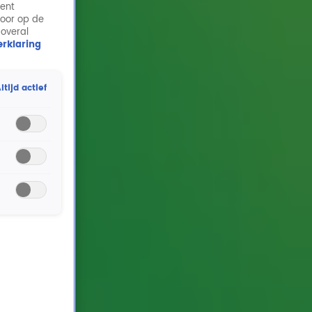
ment
door op de
 overal
rklaring
ltijd actief