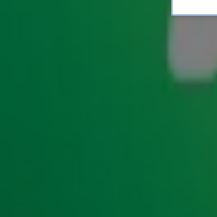
Gerard Ekdom maakt eige
UPDATES
6 dec 2019, 08:19
Gerard Ekdom belandt dit jaar wellicht op de deurmat van 
kerstliefhebber heeft zijn eigen kerstkaarten gemaakt om i
Verschillende kerstoutfits en winterse landschappen komen 
knipoog zijn gemaakt. Ook nieuwslezeres Evelien de Bruijn