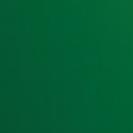
kaarten die exclusief te verkrijgen zijn bij
Radio 10
. Luister
van de radiozender aanmelden om kans te maken op Ekdo
Gerard Ekdom: “We zitten nu bij Radio 10 middenin de Top 
vijftig jaar hoort. En iedereen die mij kent weet dat ik ook
hoort. Het is zo’n heerlijke tijd waarbij je lekker kunt uit
kerstkaarten. Het was al één groot (kerst)feest om ze te m
kerst maar komen!”
Ekdoms kerst(kaarten)pakket en meer informatie over de ke
10.