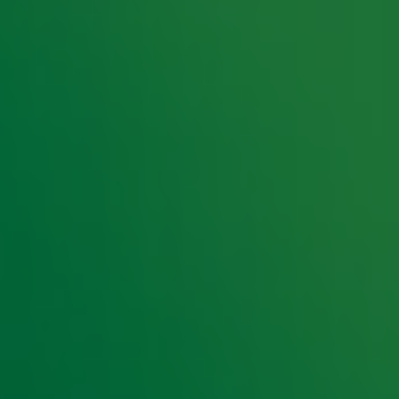
aars kunnen zich vanaf vandaag via de website
ms kerst(kaarten)pakket.
4000, waarin je echt alle hits van de afgelopen
 gek ben op de kerstperiode en alles wat daar bij
pakken en zo kwamen we ook op het idee voor de
aken. Ik ruik de dennennaalden al, dus laat die
rstkaarten is te vinden op de
website
van Radio