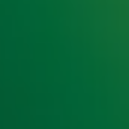
e hoogte van het laatste Radio 10-nieuws.
t laatste nieuws en aanbiedingen die wijzelf of in samenwe
klaring
.