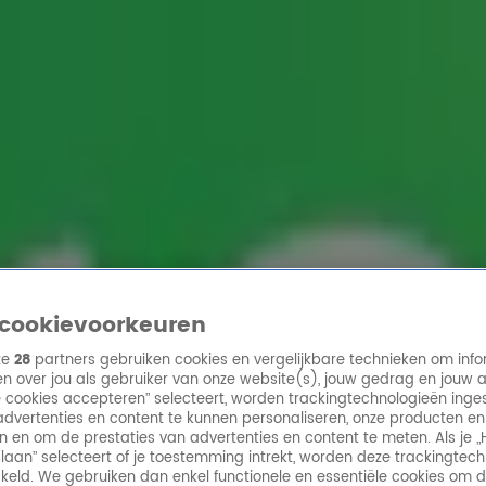
ren
cookievoorkeuren
ze
28
partners gebruiken cookies en vergelijkbare technieken om info
n over jou als gebruiker van onze website(s), jouw gedrag en jouw 
lle cookies accepteren” selecteert, worden trackingtechnologieën ing
dvertenties en content te kunnen personaliseren, onze producten en
n en om de prestaties van advertenties en content te meten. Als je „
laan” selecteert of je toestemming intrekt, worden deze trackingtec
keld. We gebruiken dan enkel functionele en essentiële cookies om 