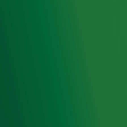
Meld je aan voor onze wekelijkse nieuwsbrief met daarin
het laatste nieuws en aanbiedingen die wijzelf of in
samenwerking met onze partners organiseren. Je kunt je
op ieder moment afmelden. Zie voor meer informatie de
privacyverklaring
.
Snel naar
Home
Radiofrequenties Radio 10
Hitlijsten
Radio 10 DJ's
Radio 10 zenders
Livemuziek
Acties
Luisteren naar Radio 10
Voorwaarden
Privacyverklaring
Gebruiksvoorwaarden
Cookieverklaring
Digitale diensten