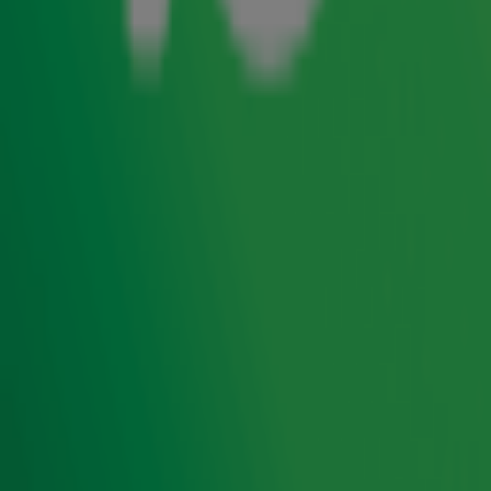
Nederlandse gebarentaal. Niet alleen de teksten van dj
Gerard Ekdom, maar ook de muziek en jingles worden
vertolkt. De speciale uitzending van ‘Ekdom in de Morgen’
is 23 september tussen 06.00 uur en 10.00 uur te volgen
via de Radio 10 app, Radio10.nl en SBS6.
Gerard Ekdom, dj Radio 10: “Muziek is m'n leven, ik kan het
me gelukkig niet voorstellen hoe het is om slecht of
helemaal niet te kunnen horen. Door de uitzending visueel
te maken voor doven en slechthorenden hoop ik dat zij op
deze manier de sfeer van onze uitzending en het gevoel bij
de muziek kunnen ervaren.”
‘Ekdom in de Morgen’ is iedere werkdag tussen 06.00 uur
en 10.00 uur te horen op Radio 10.
Ontvang onze nieuwsbrief
Meld je aan voor de nieuwsbrief van Radio 10 en blijf op
de hoogte van het laatste Radio 10-nieuws.
Aanmelden