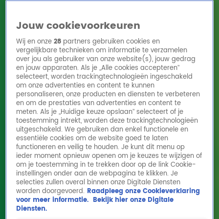
Jouw cookievoorkeuren
Wij en onze
28
partners gebruiken cookies en
vergelijkbare technieken om informatie te verzamelen
over jou als gebruiker van onze website(s), jouw gedrag
en jouw apparaten. Als je „Alle cookies accepteren”
Home
Acties
Radio 10 zenders
Radioshows
DJ's
Hitlijsten
selecteert, worden trackingtechnologieën ingeschakeld
Radio luisteren
om onze advertenties en content te kunnen
personaliseren, onze producten en diensten te verbeteren
Volg Radio 10
en om de prestaties van advertenties en content te
meten. Als je „Huidige keuze opslaan” selecteert of je
toestemming intrekt, worden deze trackingtechnologieën
uitgeschakeld. We gebruiken dan enkel functionele en
Zoeken
essentiële cookies om de website goed te laten
functioneren en veilig te houden. Je kunt dit menu op
ieder moment opnieuw openen om je keuzes te wijzigen of
Home
Online Radio Luisteren
Acties
Shows
Alle zenders
om je toestemming in te trekken door op de link Cookie-
instellingen onder aan de webpagina te klikken. Je
selecties zullen overal binnen onze Digitale Diensten
worden doorgevoerd.
Raadpleeg onze Cookieverklaring
voor meer informatie.
Bekijk hier onze Digitale
Diensten.