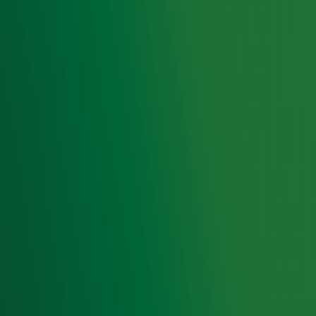
is de ontknoping. De lijst is iedere dag van 06.00 uur tot
00.00 uur te horen bij het muziekstation met de grootste
hits aller tijden. In de nachtelijke uren wordt er een
herhaling van de dag ervoor uitgezonden.
De ‘Top 4000’ is van woensdag 4 december tot en met
dinsdag 24 december te horen bij
Radio 10
.
Ontvang onze nieuwsbrief
Meld je aan voor de nieuwsbrief van Radio 10 en blijf op
de hoogte van het laatste Radio 10-nieuws.
Aanmelden
Meld je aan voor onze wekelijkse nieuwsbrief met daarin
het laatste nieuws en aanbiedingen die wijzelf of in
samenwerking met onze partners organiseren. Je kunt je
op ieder moment afmelden. Zie voor meer informatie de
privacyverklaring
.
Snel naar
Home
Radiofrequenties Radio 10