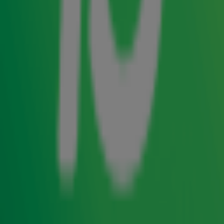
binnengekomen op nummer 8. Op deze positie staan
meestal popklassiekers als ‘In The Air Tonight, ‘Hotel
California’ en ‘Bohemian Rhapsody’. Danny Vera is hiermee
de hoogst genoteerde Nederlandse artiest én de hoogste
nieuwe binnenkomer ooit. Radio 10-dj’s Gerard Ekdom en
Jeroen Nieuwenhuize verrasten de zanger vanavond live in
de uitzending van ‘Veronica Inside’ met het goede nieuws
en bekroonden deze uitzonderlijke prestatie met twee
Radio 10 Top 4000 Awards.
In de vorige editie van de Top 4000 was BLØF de hoogste
nieuwe binnenkomer in de hitlijst. De Zeeuwse band
behaalde toen de 60e positie met hun single ‘Zoutelande’.
De hoogst genoteerde Nederlandse artiest was vorig jaar
Golden Earring met ‘Radar Love’ op nummer 24.
Danny Vera
: “Dat ik zo hoog in de lijst sta, komt door
luisteraars die het liedje dat ik heb gemaakt heel erg
mooi vinden en dat vind ik alleen maar heel fijn. Ik ben