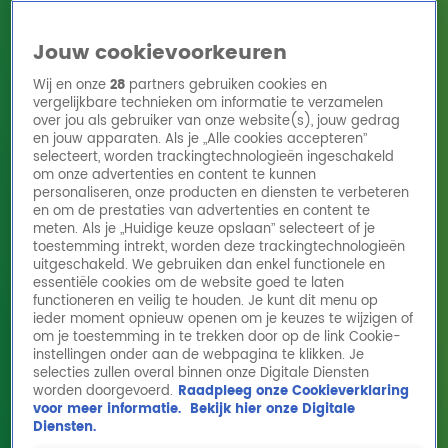
Jouw cookievoorkeuren
Wij en onze
28
partners gebruiken cookies en
vergelijkbare technieken om informatie te verzamelen
over jou als gebruiker van onze website(s), jouw gedrag
en jouw apparaten. Als je „Alle cookies accepteren”
Home
Acties
Radio 10 zenders
Radioshows
DJ's
Hitlijsten
selecteert, worden trackingtechnologieën ingeschakeld
Radio luisteren
om onze advertenties en content te kunnen
personaliseren, onze producten en diensten te verbeteren
Volg Radio 10
en om de prestaties van advertenties en content te
meten. Als je „Huidige keuze opslaan” selecteert of je
toestemming intrekt, worden deze trackingtechnologieën
uitgeschakeld. We gebruiken dan enkel functionele en
Zoeken
essentiële cookies om de website goed te laten
functioneren en veilig te houden. Je kunt dit menu op
ieder moment opnieuw openen om je keuzes te wijzigen of
Home
Online Radio Luisteren
Acties
Shows
Alle zenders
om je toestemming in te trekken door op de link Cookie-
instellingen onder aan de webpagina te klikken. Je
selecties zullen overal binnen onze Digitale Diensten
worden doorgevoerd.
Raadpleeg onze Cookieverklaring
voor meer informatie.
Bekijk hier onze Digitale
Diensten.