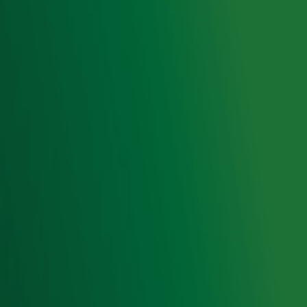
Hitlijsten
Radio 10 DJ's
Radio 10 zenders
Livemuziek
Acties
Luisteren naar Radio 10
Voorwaarden
Privacyverklaring
Gebruiksvoorwaarden
Cookieverklaring
Digitale diensten
Cookie instellingen
Adverteren
Vacatures
Publieksservice
Toegankelijkheid
Contact met de Studio
0909-300 10 10