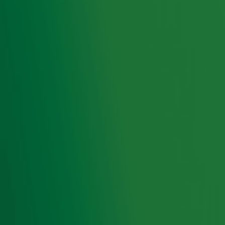
heel erg dankbaar dat mensen het mooi vinden!”
Top 10
De nummers 4000 tot en met 11 zijn vanaf vanavond te
bekijken via de website van
Radio 10
. Hoe de top 10 van de
hitlijst er precies uitziet blijft nog even geheim.
Aanstaande woensdag worden de artiesten en nummers
die de top 10 hebben bereikt in willekeurige volgorde
bekendgemaakt. Op 19 december zal duidelijk worden op
welke positie zij daadwerkelijk zijn geëindigd.
Top 4000
De Top 4000 is de grootste en meest complete hitlijst van
Nederland, samengesteld door luisteraars. Van grote
popklassiekers tot vergeten hits en guilty pleasures: alles
staat er in. De vijftiende editie van de Top 4000 gaat
woensdag 4 december om 07.00 uur van start bij ‘Ekdom
in de Morgen’ en op dinsdag 24 december rond 19.00 uur