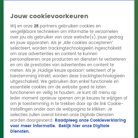
Jouw cookievoorkeuren
Wij en onze
28
partners gebruiken cookies en
vergelijkbare technieken om informatie te verzamelen
over jou als gebruiker van onze website(s), jouw gedrag
en jouw apparaten. Als je „Alle cookies accepteren”
Home
Acties
Radio 10 zenders
Radioshows
DJ's
Hitlijsten
selecteert, worden trackingtechnologieën ingeschakeld
Radio luisteren
om onze advertenties en content te kunnen
personaliseren, onze producten en diensten te verbeteren
Volg Radio 10
en om de prestaties van advertenties en content te
meten. Als je „Huidige keuze opslaan” selecteert of je
toestemming intrekt, worden deze trackingtechnologieën
uitgeschakeld. We gebruiken dan enkel functionele en
Zoeken
essentiële cookies om de website goed te laten
functioneren en veilig te houden. Je kunt dit menu op
ieder moment opnieuw openen om je keuzes te wijzigen of
Home
Online Radio Luisteren
Acties
Shows
Alle zenders
om je toestemming in te trekken door op de link Cookie-
instellingen onder aan de webpagina te klikken. Je
Worthy de Jong over gouden medaille 3x3
selecties zullen overal binnen onze Digitale Diensten
worden doorgevoerd.
Raadpleeg onze Cookieverklaring
basketbal
voor meer informatie.
Bekijk hier onze Digitale
6 aug 2024, 14:10
Diensten.