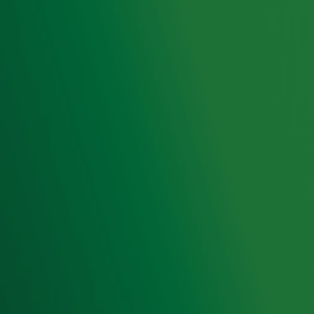
Radio 10 DJ's
Radio 10 zenders
Livemuziek
Acties
Luisteren naar Radio 10
Voorwaarden
Privacyverklaring
Gebruiksvoorwaarden
Cookieverklaring
Digitale diensten
Cookie instellingen
Adverteren
Vacatures
Publieksservice
Toegankelijkheid
Contact met de Studio
0909-300 10 10
info@radio10.nl