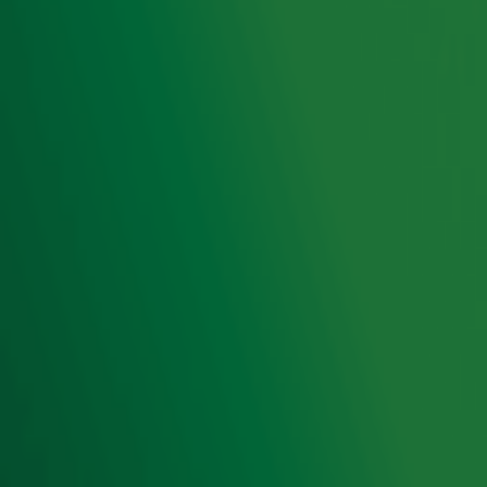
Hitlijsten
Radio 10 DJ's
Radio 10 zenders
Livemuziek
Acties
Luisteren naar Radio 10
Voorwaarden
Privacyverklaring
Gebruiksvoorwaarden
Cookieverklaring
Digitale diensten
Cookie instellingen
Adverteren
Vacatures
Publieksservice
Toegankelijkheid
Contact met de Studio
0909-300 10 10