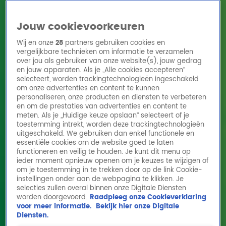
Jouw cookievoorkeuren
Wij en onze
28
partners gebruiken cookies en
vergelijkbare technieken om informatie te verzamelen
over jou als gebruiker van onze website(s), jouw gedrag
en jouw apparaten. Als je „Alle cookies accepteren”
Home
Acties
Radio 10 zenders
Radioshows
DJ's
Hitlijsten
selecteert, worden trackingtechnologieën ingeschakeld
Radio luisteren
om onze advertenties en content te kunnen
personaliseren, onze producten en diensten te verbeteren
Volg Radio 10
en om de prestaties van advertenties en content te
meten. Als je „Huidige keuze opslaan” selecteert of je
toestemming intrekt, worden deze trackingtechnologieën
uitgeschakeld. We gebruiken dan enkel functionele en
Zoeken
essentiële cookies om de website goed te laten
functioneren en veilig te houden. Je kunt dit menu op
ieder moment opnieuw openen om je keuzes te wijzigen of
Home
Online Radio Luisteren
Acties
Shows
Alle zenders
om je toestemming in te trekken door op de link Cookie-
instellingen onder aan de webpagina te klikken. Je
Week 4 van De Juiste Vraag: alle Onjuiste
selecties zullen overal binnen onze Digitale Diensten
worden doorgevoerd.
Raadpleeg onze Cookieverklaring
Vragen op een rij
voor meer informatie.
Bekijk hier onze Digitale
31 jan 2025, 09:49
Diensten.