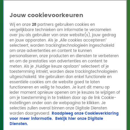
Jouw cookievoorkeuren
Wij en onze
28
partners gebruiken cookies en
vergelijkbare technieken om informatie te verzamelen
over jou als gebruiker van onze website(s), jouw gedrag
en jouw apparaten. Als je „Alle cookies accepteren”
Home
Acties
Radio 10 zenders
Radioshows
DJ's
Hitlijsten
selecteert, worden trackingtechnologieën ingeschakeld
Radio luisteren
om onze advertenties en content te kunnen
personaliseren, onze producten en diensten te verbeteren
Volg Radio 10
en om de prestaties van advertenties en content te
meten. Als je „Huidige keuze opslaan” selecteert of je
toestemming intrekt, worden deze trackingtechnologieën
uitgeschakeld. We gebruiken dan enkel functionele en
Zoeken
essentiële cookies om de website goed te laten
functioneren en veilig te houden. Je kunt dit menu op
ieder moment opnieuw openen om je keuzes te wijzigen of
Home
Online Radio Luisteren
Acties
Shows
Alle zenders
om je toestemming in te trekken door op de link Cookie-
instellingen onder aan de webpagina te klikken. Je
Pierre Wind over de beste EK snacks!
selecties zullen overal binnen onze Digitale Diensten
worden doorgevoerd.
Raadpleeg onze Cookieverklaring
14 juni 2024, 10:35
voor meer informatie.
Bekijk hier onze Digitale
Diensten.
Pierre Wind geeft in de Radio 10 Ochtendshow zijn beste