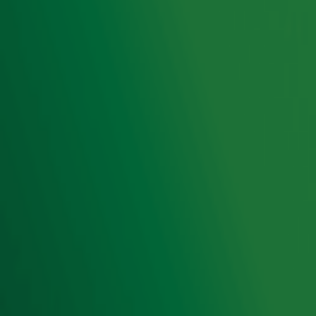
Radio 10 DJ's
Radio 10 zenders
Livemuziek
Acties
Luisteren naar Radio 10
Voorwaarden
Privacyverklaring
Gebruiksvoorwaarden
Cookieverklaring
Digitale diensten
Cookie instellingen
Adverteren
Vacatures
Publieksservice
Toegankelijkheid
Contact met de Studio
0909-300 10 10
info@radio10.nl