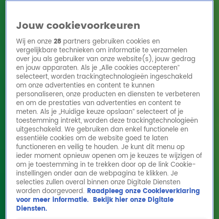
Jouw cookievoorkeuren
Wij en onze
28
partners gebruiken cookies en
vergelijkbare technieken om informatie te verzamelen
over jou als gebruiker van onze website(s), jouw gedrag
en jouw apparaten. Als je „Alle cookies accepteren”
Home
Acties
Radio 10 zenders
Radioshows
DJ's
Hitlijsten
selecteert, worden trackingtechnologieën ingeschakeld
Radio luisteren
om onze advertenties en content te kunnen
personaliseren, onze producten en diensten te verbeteren
Volg Radio 10
en om de prestaties van advertenties en content te
meten. Als je „Huidige keuze opslaan” selecteert of je
toestemming intrekt, worden deze trackingtechnologieën
uitgeschakeld. We gebruiken dan enkel functionele en
Zoeken
essentiële cookies om de website goed te laten
functioneren en veilig te houden. Je kunt dit menu op
ieder moment opnieuw openen om je keuzes te wijzigen of
Home
Online Radio Luisteren
Acties
Shows
Alle zenders
om je toestemming in te trekken door op de link Cookie-
instellingen onder aan de webpagina te klikken. Je
Lex interviewt Toto's Steve Lukather
selecties zullen overal binnen onze Digitale Diensten
worden doorgevoerd.
Raadpleeg onze Cookieverklaring
20 sep 2024, 14:01
voor meer informatie.
Bekijk hier onze Digitale
Diensten.
Lex sprak met Steve onder andere over