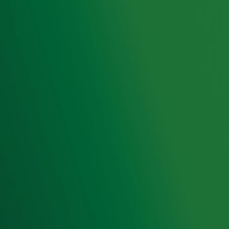
Radio 10 DJ's
Radio 10 zenders
Livemuziek
Acties
Luisteren naar Radio 10
Voorwaarden
Privacyverklaring
Gebruiksvoorwaarden
Cookieverklaring
Digitale diensten
Cookie instellingen
Adverteren
Vacatures
Publieksservice
Toegankelijkheid
Contact met de Studio
0909-300 10 10
info@radio10.nl