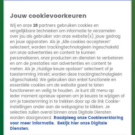
Jouw cookievoorkeuren
Wij en onze
28
partners gebruiken cookies en
vergelijkbare technieken om informatie te verzamelen
over jou als gebruiker van onze website(s), jouw gedrag
en jouw apparaten. Als je „Alle cookies accepteren”
Home
Acties
Radio 10 zenders
Radioshows
DJ's
Hitlijsten
selecteert, worden trackingtechnologieën ingeschakeld
Radio luisteren
om onze advertenties en content te kunnen
personaliseren, onze producten en diensten te verbeteren
Volg Radio 10
en om de prestaties van advertenties en content te
meten. Als je „Huidige keuze opslaan” selecteert of je
toestemming intrekt, worden deze trackingtechnologieën
uitgeschakeld. We gebruiken dan enkel functionele en
Zoeken
essentiële cookies om de website goed te laten
functioneren en veilig te houden. Je kunt dit menu op
ieder moment opnieuw openen om je keuzes te wijzigen of
Home
Online Radio Luisteren
Acties
Shows
Alle zenders
om je toestemming in te trekken door op de link Cookie-
instellingen onder aan de webpagina te klikken. Je
Joost Klein opnieuw naar het Songfestival?
selecties zullen overal binnen onze Digitale Diensten
worden doorgevoerd.
Raadpleeg onze Cookieverklaring
12 aug 2024, 17:50
voor meer informatie.
Bekijk hier onze Digitale
Diensten.
Na ruim drie maanden is er ein-de-lijk duidelijkheid