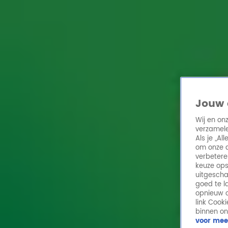
Home
Acties
Radio 10 zenders
Radioshows
DJ's
Hitlijsten
Radio luiste
Volg Radio 10
Jouw 
Wij en on
verzamele
Zoeken
Als je „A
Home
Online Radio Luisteren
Acties
Shows
Alle zenders
om onze a
verbetere
keuze ops
uitgescha
goed te l
opnieuw o
link Cook
binnen on
voor mee