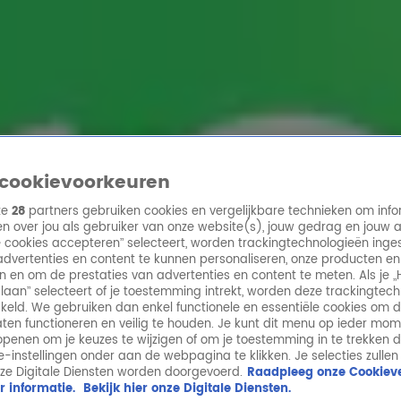
ren
cookievoorkeuren
ze
28
partners gebruiken cookies en vergelijkbare technieken om info
n over jou als gebruiker van onze website(s), jouw gedrag en jouw 
lle cookies accepteren” selecteert, worden trackingtechnologieën ing
dvertenties en content te kunnen personaliseren, onze producten en
n en om de prestaties van advertenties en content te meten. Als je „
laan” selecteert of je toestemming intrekt, worden deze trackingtec
keld. We gebruiken dan enkel functionele en essentiële cookies om 
aten functioneren en veilig te houden. Je kunt dit menu op ieder mo
penen om je keuzes te wijzigen of om je toestemming in te trekken 
ie-instellingen onder aan de webpagina te klikken. Je selecties zullen
ze Digitale Diensten worden doorgevoerd.
Raadpleeg onze Cookieve
r informatie.
Bekijk hier onze Digitale Diensten.