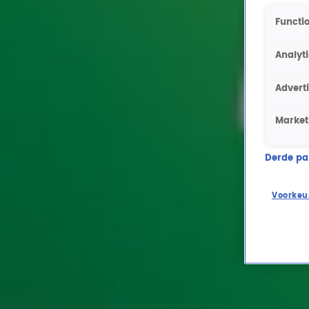
Functio
Analyt
Advert
Market
Derde part
Voorkeu