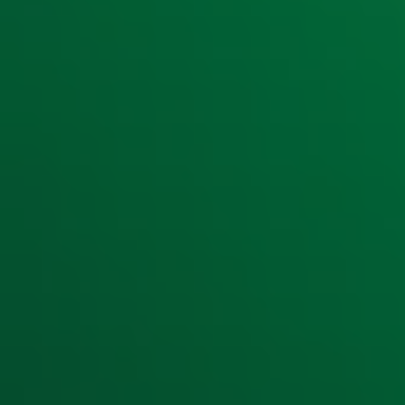
Ontvang onze nieuwsbrief
Meld je aan voor de nieuwsbrief van Radio 10 en blijf op d
Aanmelden
Meld je aan voor onze wekelijkse nieuwsbrief met daarin he
moment afmelden. Zie voor meer informatie de
privacyver
Snel naar
Home
Radiofrequenties Radio 10
Hitlijsten
Radio 10 DJ's
Radio 10 zenders
Livemuziek
Acties
Luisteren naar Radio 10
Voorwaarden
Privacyverklaring
Gebruiksvoorwaarden