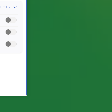
werkzaam is. Hoe staat het ervoor? Wat vindt hij van
ltijd actief
zijn nieuwe collega's? Deze jongedame komt wel heel
scherp uit de hoek...