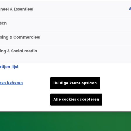
A
neel & Essentieel
isch
ising & Commercieel
ing & Social media
ijen lijst
ren beheren
Huidige keuze opslaan
Alle cookies accepteren