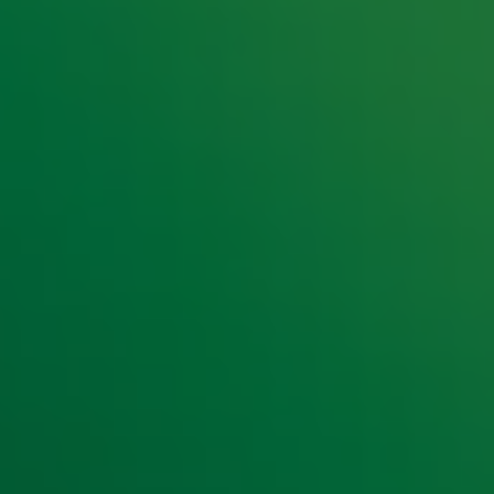
e hoogte van het laatste Radio 10-nieuws.
t laatste nieuws en aanbiedingen die wijzelf of in samenwe
klaring
.