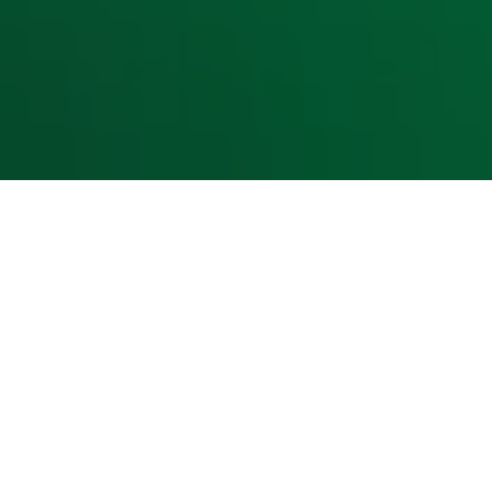
Cookieverklaring
Digitale diensten
Cookie instellingen
Adverteren
Vacatures
Publieksservice
Toegankelijkheid
Contact met de Studio
0909-300 10 10
info@radio10.nl
Whatsapp met de Studio
Download de Radio 10 App
Volg Radio 10
©
2026 Talpa Network. Alle rechten voorbehouden. Geen te
Radio 10
Nu Live
De grootste hits aller tijden!