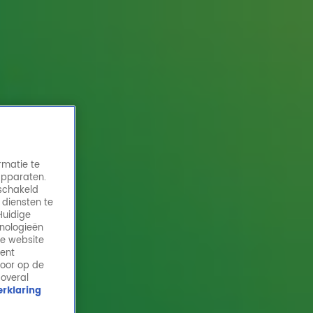
rmatie te
apparaten.
eschakeld
 diensten te
Huidige
hnologieën
Het is tijd voor een evaluatiegesprek met
de website
Gijs Staverman
ment
door op de
24 dec 2024, 09:25
 overal
rklaring
De 9-jarige Madelief voelt Gijs Staverman eens flink
aan de tand nu hij een half jaar bij Radio 10