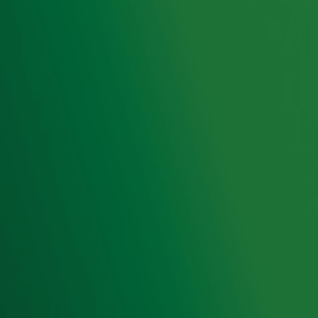
Hitlijsten
Radio 10 DJ's
Radio 10 zenders
Livemuziek
Acties
Luisteren naar Radio 10
Voorwaarden
Privacyverklaring
Gebruiksvoorwaarden
Cookieverklaring
Digitale diensten
Cookie instellingen
Adverteren
Vacatures
Publieksservice
Toegankelijkheid
Contact met de Studio
0909-300 10 10