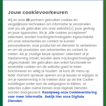
Jouw cookievoorkeuren
Wij en onze
28
partners gebruiken cookies en
vergelijkbare technieken om informatie te verzamelen
over jou als gebruiker van onze website(s), jouw gedrag
en jouw apparaten. Als je „Alle cookies accepteren”
Home
Acties
Radio 10 zenders
Radioshows
DJ's
Hitlijsten
selecteert, worden trackingtechnologieën ingeschakeld
Radio luisteren
om onze advertenties en content te kunnen
personaliseren, onze producten en diensten te verbeteren
Volg Radio 10
en om de prestaties van advertenties en content te
meten. Als je „Huidige keuze opslaan” selecteert of je
toestemming intrekt, worden deze trackingtechnologieën
uitgeschakeld. We gebruiken dan enkel functionele en
Zoeken
essentiële cookies om de website goed te laten
functioneren en veilig te houden. Je kunt dit menu op
ieder moment opnieuw openen om je keuzes te wijzigen of
Home
Online Radio Luisteren
Acties
Shows
Alle zenders
om je toestemming in te trekken door op de link Cookie-
instellingen onder aan de webpagina te klikken. Je
Esther Vergeer over kansen op
selecties zullen overal binnen onze Digitale Diensten
worden doorgevoerd.
Raadpleeg onze Cookieverklaring
Paralympische Spelen
voor meer informatie.
Bekijk hier onze Digitale
29 aug 2024, 08:10
Diensten.