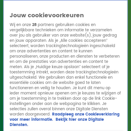
Jouw cookievoorkeuren
Wij en onze
28
partners gebruiken cookies en
vergelijkbare technieken om informatie te verzamelen
over jou als gebruiker van onze website(s), jouw gedrag
en jouw apparaten. Als je „Alle cookies accepteren”
Home
Acties
Radio 10 zenders
Radioshows
DJ's
Hitlijsten
selecteert, worden trackingtechnologieën ingeschakeld
Radio luisteren
om onze advertenties en content te kunnen
personaliseren, onze producten en diensten te verbeteren
Volg Radio 10
en om de prestaties van advertenties en content te
meten. Als je „Huidige keuze opslaan” selecteert of je
toestemming intrekt, worden deze trackingtechnologieën
uitgeschakeld. We gebruiken dan enkel functionele en
Zoeken
essentiële cookies om de website goed te laten
functioneren en veilig te houden. Je kunt dit menu op
ieder moment opnieuw openen om je keuzes te wijzigen of
Home
Online Radio Luisteren
Acties
Shows
Alle zenders
om je toestemming in te trekken door op de link Cookie-
instellingen onder aan de webpagina te klikken. Je
EK-hit Haarband van De Radio 10
selecties zullen overal binnen onze Digitale Diensten
worden doorgevoerd.
Raadpleeg onze Cookieverklaring
Ochtendshow met Lex Gaarthuis
voor meer informatie.
Bekijk hier onze Digitale
11 juni 2024, 16:53
Diensten.