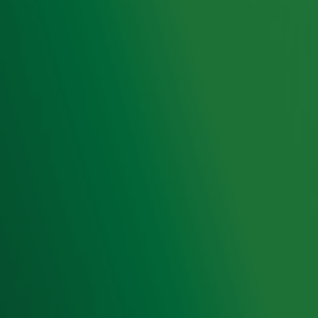
Hitlijsten
Radio 10 DJ's
Radio 10 zenders
Livemuziek
Acties
Luisteren naar Radio 10
Voorwaarden
Privacyverklaring
Gebruiksvoorwaarden
Cookieverklaring
Digitale diensten
Cookie instellingen
Adverteren
Vacatures
Publieksservice
Toegankelijkheid
Contact met de Studio
0909-300 10 10