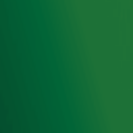
Hitlijsten
Radio 10 DJ's
Radio 10 zenders
Livemuziek
Acties
Luisteren naar Radio 10
Voorwaarden
Privacyverklaring
Gebruiksvoorwaarden
Cookieverklaring
Digitale diensten
Cookie instellingen
Adverteren
Vacatures
Publieksservice
Toegankelijkheid
Contact met de Studio
0909-300 10 10