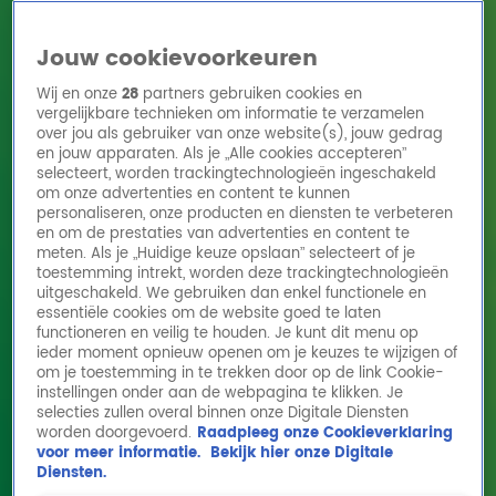
Jouw cookievoorkeuren
Wij en onze
28
partners gebruiken cookies en
vergelijkbare technieken om informatie te verzamelen
over jou als gebruiker van onze website(s), jouw gedrag
en jouw apparaten. Als je „Alle cookies accepteren”
Home
Acties
Radio 10 zenders
Radioshows
DJ's
Hitlijsten
selecteert, worden trackingtechnologieën ingeschakeld
Radio luisteren
om onze advertenties en content te kunnen
personaliseren, onze producten en diensten te verbeteren
Volg Radio 10
en om de prestaties van advertenties en content te
meten. Als je „Huidige keuze opslaan” selecteert of je
toestemming intrekt, worden deze trackingtechnologieën
uitgeschakeld. We gebruiken dan enkel functionele en
Zoeken
essentiële cookies om de website goed te laten
functioneren en veilig te houden. Je kunt dit menu op
ieder moment opnieuw openen om je keuzes te wijzigen of
Home
Online Radio Luisteren
Acties
Shows
Alle zenders
om je toestemming in te trekken door op de link Cookie-
instellingen onder aan de webpagina te klikken. Je
Een ode voor keeper Nick Olij namens Lex
selecties zullen overal binnen onze Digitale Diensten
worden doorgevoerd.
Raadpleeg onze Cookieverklaring
en Luuk!
voor meer informatie.
Bekijk hier onze Digitale
5 juni 2024, 12:14
Diensten.