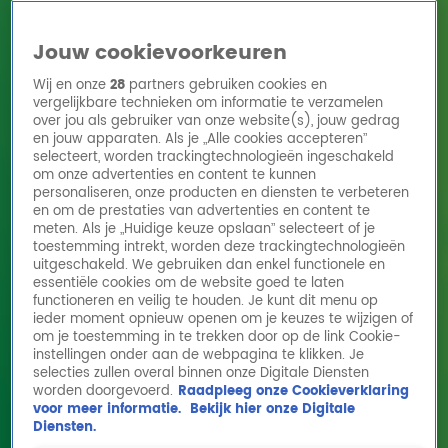
Jouw cookievoorkeuren
Wij en onze
28
partners gebruiken cookies en
vergelijkbare technieken om informatie te verzamelen
over jou als gebruiker van onze website(s), jouw gedrag
en jouw apparaten. Als je „Alle cookies accepteren”
Home
Acties
Radio 10 zenders
Radioshows
DJ's
Hitlijsten
selecteert, worden trackingtechnologieën ingeschakeld
Radio luisteren
om onze advertenties en content te kunnen
personaliseren, onze producten en diensten te verbeteren
Volg Radio 10
en om de prestaties van advertenties en content te
meten. Als je „Huidige keuze opslaan” selecteert of je
toestemming intrekt, worden deze trackingtechnologieën
uitgeschakeld. We gebruiken dan enkel functionele en
Zoeken
essentiële cookies om de website goed te laten
functioneren en veilig te houden. Je kunt dit menu op
ieder moment opnieuw openen om je keuzes te wijzigen of
Home
Online Radio Luisteren
Acties
Shows
Alle zenders
om je toestemming in te trekken door op de link Cookie-
instellingen onder aan de webpagina te klikken. Je
De titanenstrijd tussen Lex Gaarthuis en
selecties zullen overal binnen onze Digitale Diensten
worden doorgevoerd.
Raadpleeg onze Cookieverklaring
Fatima Moreira de Melo en Rafael van der
voor meer informatie.
Bekijk hier onze Digitale
Vaart
Diensten.