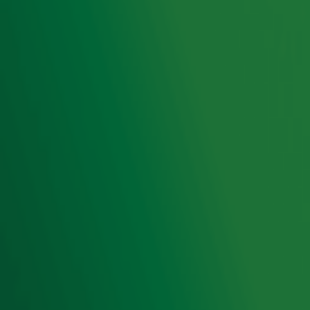
Radiofrequenties Radio 10
Hitlijsten
Radio 10 DJ's
Radio 10 zenders
Livemuziek
Acties
Luisteren naar Radio 10
Voorwaarden
Privacyverklaring
Gebruiksvoorwaarden
Cookieverklaring
Digitale diensten
Cookie instellingen
Adverteren
Vacatures
Publieksservice
Toegankelijkheid
Contact met de Studio