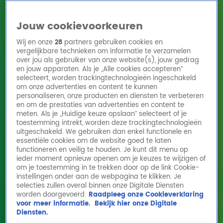
Jouw cookievoorkeuren
Wij en onze
28
partners gebruiken cookies en
vergelijkbare technieken om informatie te verzamelen
over jou als gebruiker van onze website(s), jouw gedrag
en jouw apparaten. Als je „Alle cookies accepteren”
Home
Acties
Radio 10 zenders
Radioshows
DJ's
Hitlijsten
selecteert, worden trackingtechnologieën ingeschakeld
Radio luisteren
om onze advertenties en content te kunnen
personaliseren, onze producten en diensten te verbeteren
Volg Radio 10
en om de prestaties van advertenties en content te
meten. Als je „Huidige keuze opslaan” selecteert of je
toestemming intrekt, worden deze trackingtechnologieën
uitgeschakeld. We gebruiken dan enkel functionele en
Zoeken
essentiële cookies om de website goed te laten
functioneren en veilig te houden. Je kunt dit menu op
ieder moment opnieuw openen om je keuzes te wijzigen of
Home
Online Radio Luisteren
Acties
Shows
Alle zenders
om je toestemming in te trekken door op de link Cookie-
instellingen onder aan de webpagina te klikken. Je
selecties zullen overal binnen onze Digitale Diensten
worden doorgevoerd.
Raadpleeg onze Cookieverklaring
voor meer informatie.
Bekijk hier onze Digitale
Diensten.