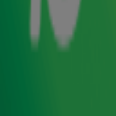
Het is allesbehalve stil rond de band Van Dik Hout.
Vanavond trappen ze hun clubtour af ter ere van hun
dertigjarige jubileum. Tijdens die mooie carrière werkten
de mannen ook samen met Acda & De Munnik onder de
naam De Poema’s. In
De Radio 10 Ochtendshow
vraagt
Lex
Gaarthuis
naar de plannen om deze samenwerking nieuw
leven in te blazen. Want wordt het niet eens tijd voor een
comeback?
Ontvang onze nieuwsbrief
Meld je aan voor de nieuwsbrief van Radio 10 en blijf op
de hoogte van het laatste Radio 10-nieuws.
Aanmelden
Meld je aan voor onze wekelijkse nieuwsbrief met daarin
het laatste nieuws en aanbiedingen die wijzelf of in
samenwerking met onze partners organiseren. Je kunt je
op ieder moment afmelden. Zie voor meer informatie de
privacyverklaring
.