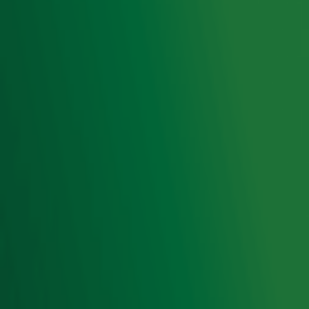
Hitlijsten
Radio 10 DJ's
Radio 10 zenders
Livemuziek
Acties
Luisteren naar Radio 10
Voorwaarden
Privacyverklaring
Gebruiksvoorwaarden
Cookieverklaring
Digitale diensten
Cookie instellingen
Adverteren
Vacatures
Publieksservice
Toegankelijkheid
Contact met de Studio
0909-300 10 10