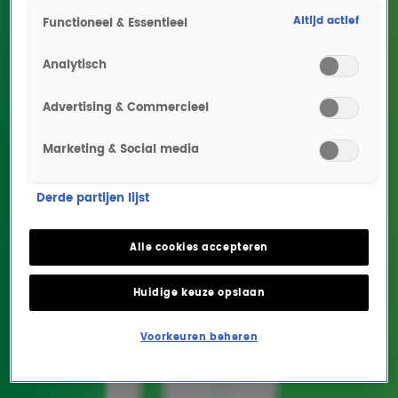
Altijd actief
Functioneel & Essentieel
Analytisch
Advertising & Commercieel
Marketing & Social media
Hint Van Dik Hout-zanger
Derde partijen lijst
Martin op de comeback
van een Nederlandse all-
Alle cookies accepteren
star band?
Huidige keuze opslaan
SHOWS
25 okt 2024, 09:46
Voorkeuren beheren