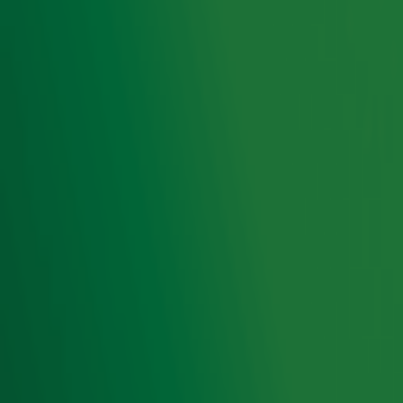
De Radio 10 Ochtendshow
De Radio 10 Ochtendshow
met
Lex Gaarthuis
zorgt elke
werkdag voor de genadeklap voor je ochtendhumeur. Met
een nuchtere blik op het nieuws, kans op een lekker
geldbedrag en natuurlijk de Guilty Pleasure Party!
Foto: Ben Houdijk
Ontvang onze nieuwsbrief
Meld je aan voor de nieuwsbrief van Radio 10 en blijf op
de hoogte van het laatste Radio 10-nieuws.
Aanmelden
Meld je aan voor onze wekelijkse nieuwsbrief met daarin
het laatste nieuws en aanbiedingen die wijzelf of in
samenwerking met onze partners organiseren. Je kunt je
op ieder moment afmelden. Zie voor meer informatie de
privacyverklaring
.
Snel naar
Home
Radiofrequenties Radio 10