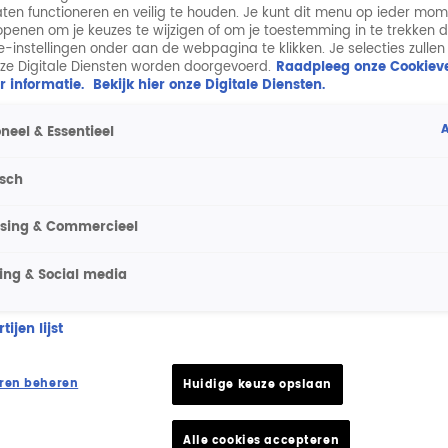
aten functioneren en veilig te houden. Je kunt dit menu op ieder mo
penen om je keuzes te wijzigen of om je toestemming in te trekken 
ie-instellingen onder aan de webpagina te klikken. Je selecties zullen
ze Digitale Diensten worden doorgevoerd.
Raadpleeg onze Cookieve
r informatie.
Bekijk hier onze Digitale Diensten.
A
neel & Essentieel
isch
ising & Commercieel
ing & Social media
ijen lijst
ren beheren
Huidige keuze opslaan
Alle cookies accepteren