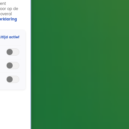
ment
door op de
 overal
rklaring
ltijd actief