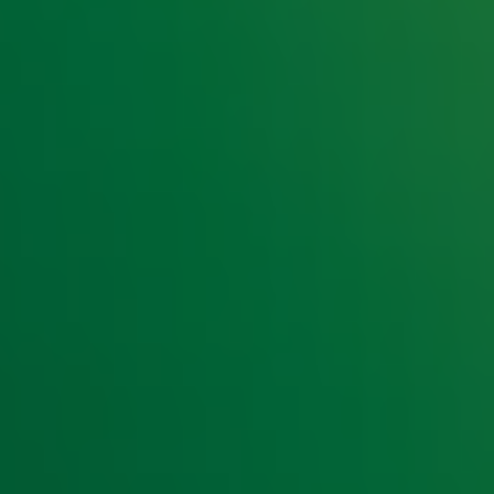
e hoogte van het laatste Radio 10-nieuws.
t laatste nieuws en aanbiedingen die wijzelf of in samenwe
klaring
.