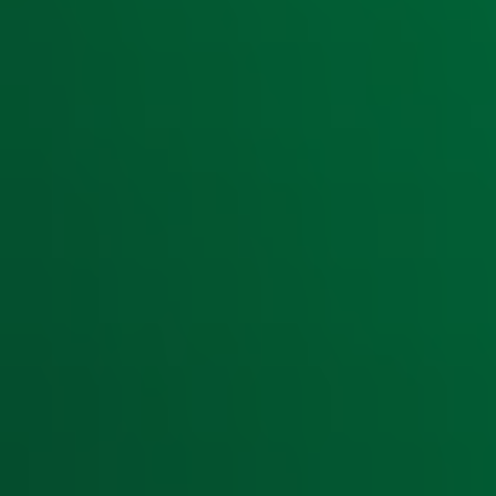
Ontvang onze nieuwsbrief
Meld je aan voor de nieuwsbrief van Radio 10 en blijf op d
Aanmelden
Meld je aan voor onze wekelijkse nieuwsbrief met daarin he
moment afmelden. Zie voor meer informatie de
privacyver
Snel naar
Home
Radiofrequenties Radio 10
Hitlijsten
Radio 10 DJ's
Radio 10 zenders
Livemuziek
Acties