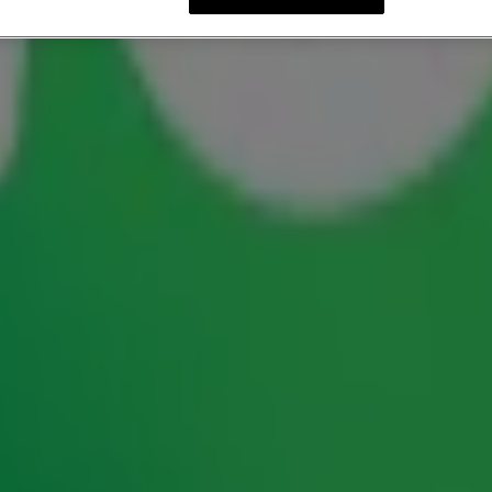
 uitzending van Gordon & 
t! Van de allereerste woorden in de studio tot het
Martha die boven tv moet kijken in
tot
Lief en Leed
alles zat erin. En terugluisteren doe je hieronder!