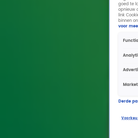
goed te l
opnieuw o
link Cook
binnen on
voor mee
Functio
Analyt
Advert
Market
Derde part
Voorkeu