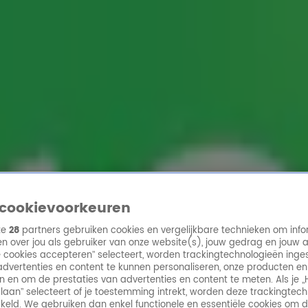
ren
cookievoorkeuren
ze
28
partners gebruiken cookies en vergelijkbare technieken om info
n over jou als gebruiker van onze website(s), jouw gedrag en jouw 
lle cookies accepteren” selecteert, worden trackingtechnologieën ing
dvertenties en content te kunnen personaliseren, onze producten en
n en om de prestaties van advertenties en content te meten. Als je „
laan” selecteert of je toestemming intrekt, worden deze trackingtec
keld. We gebruiken dan enkel functionele en essentiële cookies om 