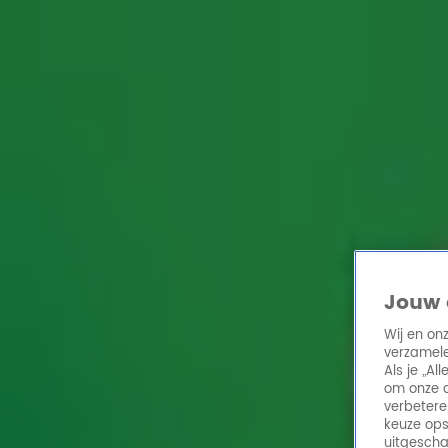
Home
Acties
Radio 10 zenders
Radioshows
DJ's
Hitlijsten
Radio luiste
Volg Radio 10
Zoeken
Home
Online Radio Luisteren
Acties
Shows
Alle zenders
Jouw 
Wij en on
verzamele
Als je „A
om onze a
verbetere
keuze ops
uitgescha