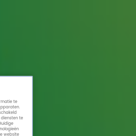
rmatie te
apparaten.
eschakeld
 diensten te
Huidige
hnologieën
de website