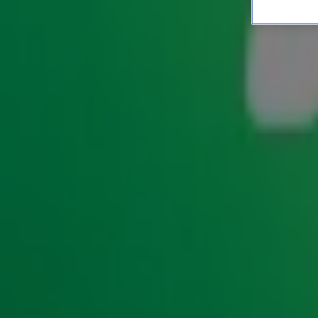
Terugluisteren: de eerste
SHOWS
1 sep 2025, 11:42
De eerste show van
Gordon & Froukje
op Radio 10 is een fei
sportweekend met Andy van der Meijde. En van luisteraar 
gospelkoor G-Roots met een
fantastische openingsjingle
: 