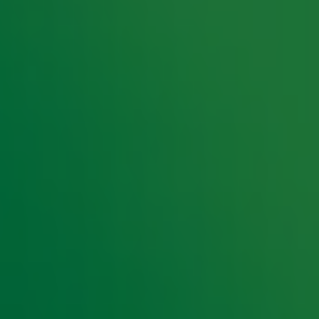
 06.00 tot 09.00 uur naar de nieuwe Radio 10
 uit de radio door gospelkoor G-Roots
0!