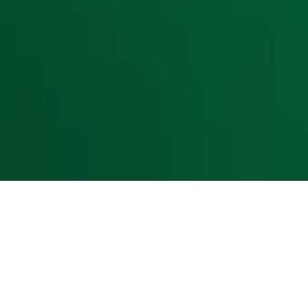
Luisteren naar Radio 10
Voorwaarden
Privacyverklaring
Gebruiksvoorwaarden
Cookieverklaring
Digitale diensten
Cookie instellingen
Adverteren
Vacatures
Publieksservice
Toegankelijkheid
Contact met de Studio
0909-300 10 10
info@radio10.nl
Whatsapp met de Studio
Download de Radio 10 App
Volg Radio 10
©
2026 Talpa Network. Alle rechten voorbehouden. Geen te
Radio 10