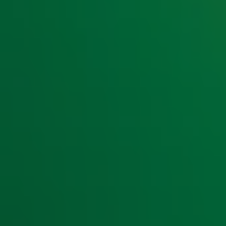
Gordon & Froukje
Rustig wakker worden is voorbij! Luister elke werkdag van
Ochtendshow met
Gordon
&
Froukje
.
Lees ook
Openingsjingle Gordon & Froukje knalt live
Gordon & Froukje zijn begonnen op Radio 1