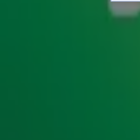
Sinterklaas in Laat Met Lex
SHOWS
16 nov 2018, 10:39
De Pietendiscussie is alweer een paar weken bezig. Niema
klaar met de voor- én tegenstanders. In Laat Met Lex zingt 
‘Laat Ze’!