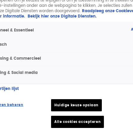
penen om je keuzes te wijzigen of om je toestemming in te trekken 
ie-instellingen onder aan de webpagina te klikken. Je selecties zullen
ze Digitale Diensten worden doorgevoerd.
Raadpleeg onze Cookieve
r informatie.
Bekijk hier onze Digitale Diensten.
A
neel & Essentieel
isch
ising & Commercieel
ing & Social media
ijen lijst
ren beheren
Huidige keuze opslaan
Alle cookies accepteren