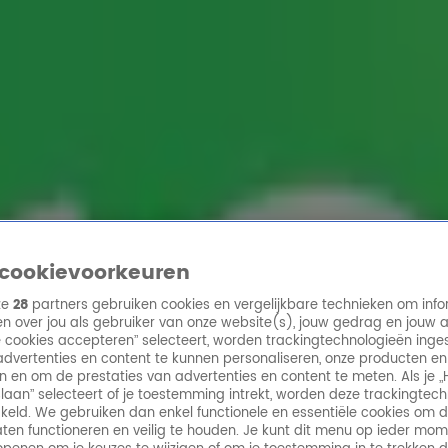
ren
cookievoorkeuren
ze
28
partners gebruiken cookies en vergelijkbare technieken om info
n over jou als gebruiker van onze website(s), jouw gedrag en jouw 
lle cookies accepteren” selecteert, worden trackingtechnologieën ing
dvertenties en content te kunnen personaliseren, onze producten en
n en om de prestaties van advertenties en content te meten. Als je „
laan” selecteert of je toestemming intrekt, worden deze trackingtec
keld. We gebruiken dan enkel functionele en essentiële cookies om 
aten functioneren en veilig te houden. Je kunt dit menu op ieder mo