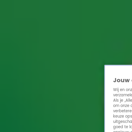
Home
Acties
Radio 10 zenders
Radioshows
DJ's
Hitlijsten
Radio luiste
Volg Radio 10
Zoeken
Jouw 
Home
Online Radio Luisteren
Acties
Shows
Alle zenders
Wij en on
verzamele
Als je „A
om onze a
verbetere
keuze ops
uitgescha
goed te l