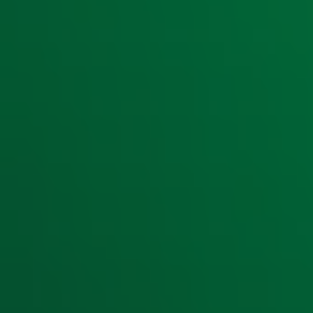
Ontvang onze nieuwsbrief
Meld je aan voor de nieuwsbrief van Radio 10 en blijf op d
Aanmelden
Meld je aan voor onze wekelijkse nieuwsbrief met daarin he
moment afmelden. Zie voor meer informatie de
privacyver
Snel naar
Home