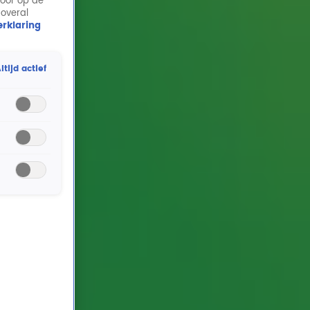
door op de
 overal
rklaring
ltijd actief