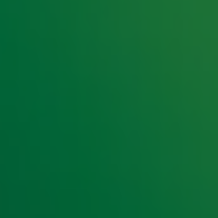
e hoogte van het laatste Radio 10-nieuws.
t laatste nieuws en aanbiedingen die wijzelf of in samenwe
klaring
.