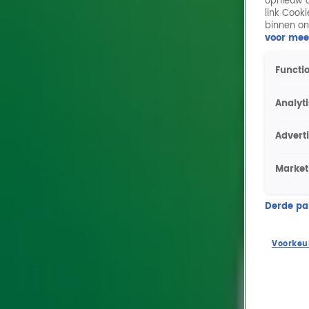
opnieuw o
link Cook
binnen on
voor mee
Functio
Analyt
Advert
Market
Derde part
Voorkeu