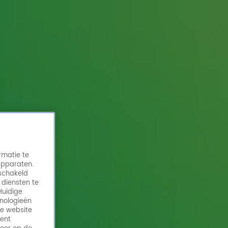
rmatie te
apparaten.
eschakeld
 diensten te
Huidige
hnologieën
de website
ment