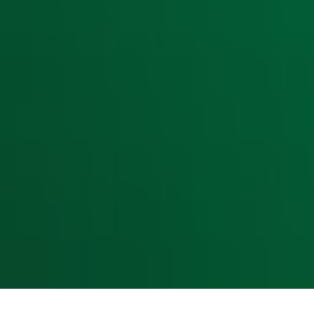
Radiofrequenties Radio 10
Hitlijsten
Radio 10 DJ's
Radio 10 zenders
Livemuziek
Acties
Luisteren naar Radio 10
Voorwaarden
Privacyverklaring
Gebruiksvoorwaarden
Cookieverklaring
Digitale diensten
Cookie instellingen
Adverteren
Vacatures
Publieksservice
Toegankelijkheid
Contact met de Studio