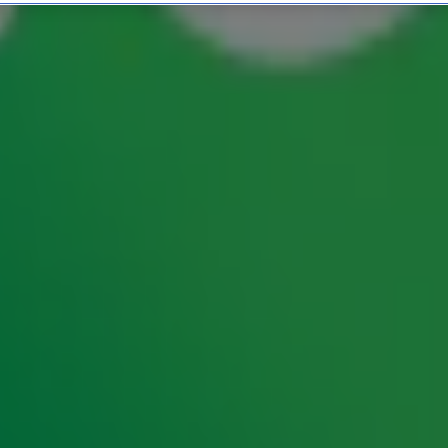
: 'Laat ze!'
nd minder dan Sinterklaas zelf is he-le-maal
de goedheiligman de frustratie van zich af in