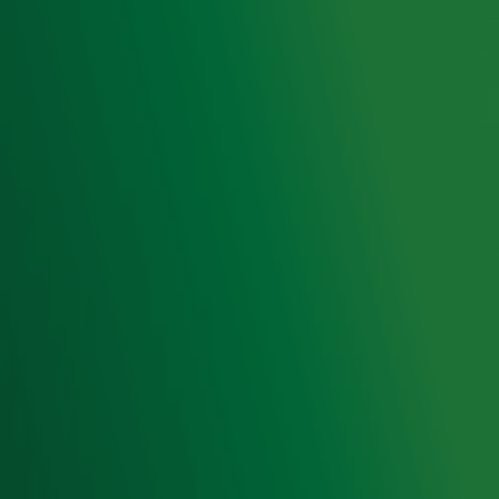
Acties
Luisteren naar Radio 10
Voorwaarden
Privacyverklaring
Gebruiksvoorwaarden
Cookieverklaring
Digitale diensten
Cookie instellingen
Adverteren
Vacatures
Publieksservice
Toegankelijkheid
Contact met de Studio
0909-300 10 10
info@radio10.nl
Whatsapp met de Studio
Download de Radio 10 App
Volg Radio 10
©
2026 Talpa Network. Alle rechten voorbehouden. Geen