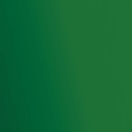
kans om zijn droom achterna te gaan: een eigen Bodega
in Frankrijk!
Ontvang onze nieuwsbrief
Meld je aan voor de nieuwsbrief van Radio 10 en blijf op
de hoogte van het laatste Radio 10-nieuws.
Aanmelden
Meld je aan voor onze wekelijkse nieuwsbrief met daarin
het laatste nieuws en aanbiedingen die wijzelf of in
samenwerking met onze partners organiseren. Je kunt je
op ieder moment afmelden. Zie voor meer informatie de
privacyverklaring
.
Snel naar
Home
Radiofrequenties Radio 10
Hitlijsten
Radio 10 DJ's
Radio 10 zenders
Livemuziek