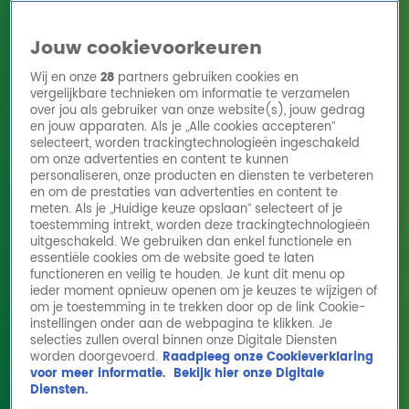
Jouw cookievoorkeuren
Wij en onze
28
partners gebruiken cookies en
vergelijkbare technieken om informatie te verzamelen
over jou als gebruiker van onze website(s), jouw gedrag
en jouw apparaten. Als je „Alle cookies accepteren”
Home
Acties
Radio 10 zenders
Radioshows
DJ's
Hitlijsten
selecteert, worden trackingtechnologieën ingeschakeld
Radio luisteren
om onze advertenties en content te kunnen
personaliseren, onze producten en diensten te verbeteren
Volg Radio 10
en om de prestaties van advertenties en content te
meten. Als je „Huidige keuze opslaan” selecteert of je
toestemming intrekt, worden deze trackingtechnologieën
uitgeschakeld. We gebruiken dan enkel functionele en
Zoeken
essentiële cookies om de website goed te laten
functioneren en veilig te houden. Je kunt dit menu op
ieder moment opnieuw openen om je keuzes te wijzigen of
Home
Online Radio Luisteren
Acties
Shows
Alle zenders
om je toestemming in te trekken door op de link Cookie-
instellingen onder aan de webpagina te klikken. Je
selecties zullen overal binnen onze Digitale Diensten
worden doorgevoerd.
Raadpleeg onze Cookieverklaring
voor meer informatie.
Bekijk hier onze Digitale
Diensten.