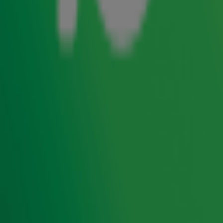
Martien Meiland deelt in
De Radio 10 Ochtendshow
nieuwe
details over de langverwachte bioscoopfilm over de
familie Meiland. De mediapersoonlijkheid vertelt dat hij dit
weekend het script heeft ontvangen.
Lex
vraagt wie hij het
liefst als gastacteur zou strikken. "Ik zou graag John de
Bever in de film willen hebben. Die heeft een bepaald iets
over zich," laat Martien weten. Dat belooft wat, maar
brengt ook de nodige uitdagingen met zich mee… Check
het fragment voor alle details!
Van 27 november t/m 24 december hoorde je de
20ste editie van de
Top 4000
op Radio 10. Natuurlijk
geniet je ook de rest van het jaar van de grootste hits
aller tijden!
Zender laden...
Foto: ANP
/
Mischa Schoemaker
Ontvang onze nieuwsbrief