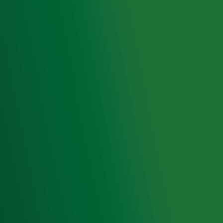
Meld je aan voor de nieuwsbrief van Radio 10 en blijf op
de hoogte van het laatste Radio 10-nieuws.
Aanmelden
Meld je aan voor onze wekelijkse nieuwsbrief met daarin
het laatste nieuws en aanbiedingen die wijzelf of in
samenwerking met onze partners organiseren. Je kunt je
op ieder moment afmelden. Zie voor meer informatie de
privacyverklaring
.
Snel naar
Home
Radiofrequenties Radio 10
Hitlijsten
Radio 10 DJ's
Radio 10 zenders
Livemuziek
Acties
Luisteren naar Radio 10
Voorwaarden