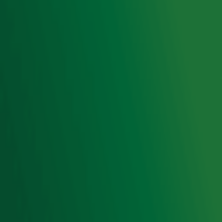
Privacyverklaring
Gebruiksvoorwaarden
Cookieverklaring
Digitale diensten
Cookie instellingen
Adverteren
Vacatures
Publieksservice
Toegankelijkheid
Contact met de Studio
0909-300 10 10
info@radio10.nl
Whatsapp met de Studio
Download de Radio 10 App
Volg Radio 10
©
2026 Talpa Network. Alle rechten voorbehouden. Geen
tekst- en datamining.
Radio 10
Nu Live