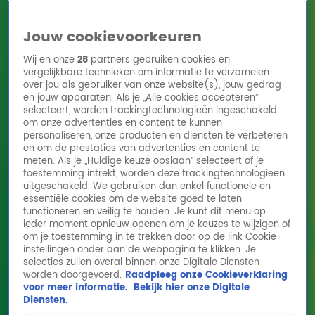
Jouw cookievoorkeuren
Wij en onze
28
partners gebruiken cookies en
vergelijkbare technieken om informatie te verzamelen
over jou als gebruiker van onze website(s), jouw gedrag
en jouw apparaten. Als je „Alle cookies accepteren”
Home
Acties
Radio 10 zenders
Radioshows
DJ's
Hitlijsten
selecteert, worden trackingtechnologieën ingeschakeld
Radio luisteren
om onze advertenties en content te kunnen
personaliseren, onze producten en diensten te verbeteren
Volg Radio 10
en om de prestaties van advertenties en content te
meten. Als je „Huidige keuze opslaan” selecteert of je
toestemming intrekt, worden deze trackingtechnologieën
uitgeschakeld. We gebruiken dan enkel functionele en
Zoeken
essentiële cookies om de website goed te laten
functioneren en veilig te houden. Je kunt dit menu op
ieder moment opnieuw openen om je keuzes te wijzigen of
Home
Online Radio Luisteren
Acties
Shows
Alle zenders
om je toestemming in te trekken door op de link Cookie-
instellingen onder aan de webpagina te klikken. Je
selecties zullen overal binnen onze Digitale Diensten
worden doorgevoerd.
Raadpleeg onze Cookieverklaring
voor meer informatie.
Bekijk hier onze Digitale
Diensten.