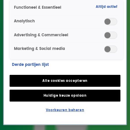
Altijd actief
Functioneel & Essentieel
Analytisch
Advertising & Commercieel
Marketing & Social media
Martien Meiland heeft zijn
Derde partijen lijst
ideale gastacteur voor
de Meilandjes-film al op
Alle cookies accepteren
het oog
Huidige keuze opslaan
SHOWS
11 nov 2024, 09:50
Voorkeuren beheren