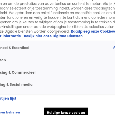
n en om de prestaties van advertenties en content te meten. Als je „
laan” selecteert of je toestemming intrekt, worden deze trackingtec
keld. We gebruiken dan enkel functionele en essentiële cookies om 
aten functioneren en veilig te houden. Je kunt dit menu op ieder mo
penen om je keuzes te wijzigen of om je toestemming in te trekken 
ie-instellingen onder aan de webpagina te klikken. Je selecties zullen
ze Digitale Diensten worden doorgevoerd.
Raadpleeg onze Cookieve
r informatie.
Bekijk hier onze Digitale Diensten.
A
neel & Essentieel
isch
ising & Commercieel
ing & Social media
ijen lijst
ren beheren
Huidige keuze opslaan