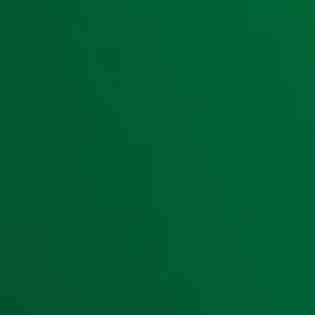
Speel mee met De Juiste Vraag
Meespelen met
kan elke werkdag tussen
De Juiste Vraag
gratis Radio 10 app
. Speel je toch liever via web? Druk 
Speel mee via web
De Radio 10 Ochtendshow
De Radio 10 Ochtendshow
met
Lex Gaarthuis
zorgt elke we
ochtendhumeur. Met kans op de jackpot in
De Juiste Vraa
Guilty Pleasure Party!