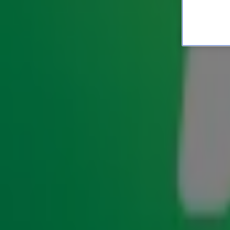
Lex zoekt De Juiste Vraag 
SHOWS
7 feb 2025, 16:57
Het blijkt toch niet zo makkelijk te zijn. Na
tientallen onjuis
jackpot blijft
De Juiste Vraag
in
De Radio 10 Ochtendshow
é
andere boeg.
Aan de bezoekers van de Hilversumse markt 
Juiste Vraag...