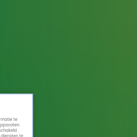
rmatie te
apparaten.
eschakeld
 diensten te