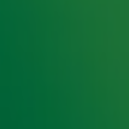
 06:00 en 10:00 uur en gaat het beste met
de
dan op de knop hieronder.
rkdag voor de genadeklap voor je
g
, een Meier voor een Moppie en natuurlijk de