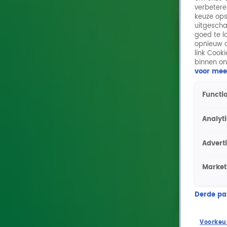
verbetere
keuze ops
uitgescha
goed te l
opnieuw o
link Cook
binnen on
voor mee
Functio
Analyt
Advert
Market
Derde part
Voorkeu