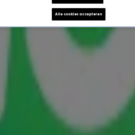
Alle cookies accepteren
op de markt...
te vragen
in de show en ruim 30.000 euro in de
én groot mysterie. Dus gooit
Lex
het over een
legt hij
het antwoord
voor, op zoek naar die ene