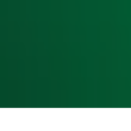
Hitlijsten
Radio 10 DJ's
Radio 10 zenders
Livemuziek
Acties
Luisteren naar Radio 10
Voorwaarden
Privacyverklaring
Gebruiksvoorwaarden
Cookieverklaring
Digitale diensten
Cookie instellingen
Adverteren
Vacatures
Publieksservice
Toegankelijkheid
Contact met de Studio
0909-300 10 10
info@radio10.nl