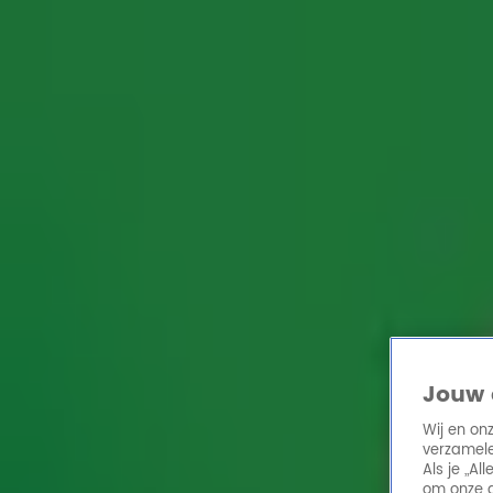
Home
Acties
Radio 10 zenders
Radioshows
DJ's
Hitlijsten
Radio luiste
Volg Radio 10
Zoeken
Home
Online Radio Luisteren
Acties
Shows
Alle zenders
Jouw 
Wij en on
verzamele
Als je „A
om onze a