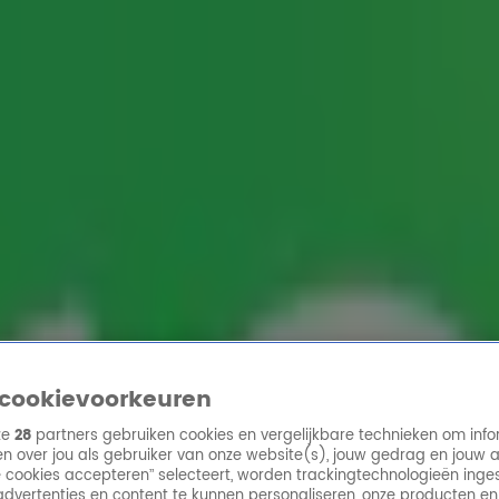
ren
cookievoorkeuren
ze
28
partners gebruiken cookies en vergelijkbare technieken om info
n over jou als gebruiker van onze website(s), jouw gedrag en jouw 
lle cookies accepteren” selecteert, worden trackingtechnologieën ing
dvertenties en content te kunnen personaliseren, onze producten en