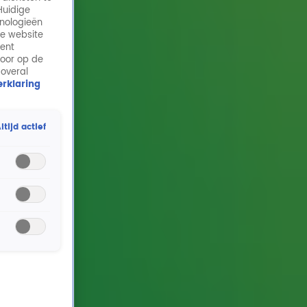
Huidige
hnologieën
de website
ment
door op de
 overal
rklaring
ltijd actief