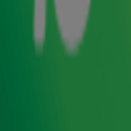
maar 'projecten': ieder halfjaar kiest ze een kansloze man
en transformeert hem tot een gewild exemplaar. In
De
Radio 10 Ochtendshow
vertelt Katja dat ze ook in het echte
leven geniet van het single zijn. "Ik ben nu bijna twee jaar
single, en dat bevalt me heel goed. Zoiets heb ik nog nooit
eerder meegemaakt." De reden waarom Katja hier zo van
geniet? Dat hoor je in bovenstaand fragment!
Ontvang onze nieuwsbrief
Meld je aan voor de nieuwsbrief van Radio 10 en blijf op
de hoogte van het laatste Radio 10-nieuws.
Aanmelden
Meld je aan voor onze wekelijkse nieuwsbrief met daarin
het laatste nieuws en aanbiedingen die wijzelf of in
samenwerking met onze partners organiseren. Je kunt je
op ieder moment afmelden. Zie voor meer informatie de
privacyverklaring
.
De Radio 10 Ochtendshow