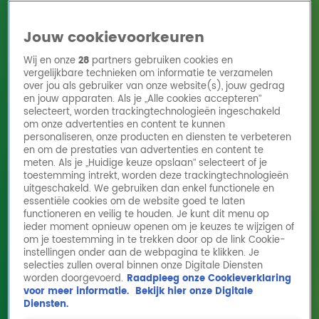
Jouw cookievoorkeuren
Wij en onze
28
partners gebruiken cookies en
vergelijkbare technieken om informatie te verzamelen
over jou als gebruiker van onze website(s), jouw gedrag
en jouw apparaten. Als je „Alle cookies accepteren”
Home
Acties
Radio 10 zenders
Radioshows
DJ's
Hitlijsten
selecteert, worden trackingtechnologieën ingeschakeld
Radio luisteren
om onze advertenties en content te kunnen
personaliseren, onze producten en diensten te verbeteren
Volg Radio 10
en om de prestaties van advertenties en content te
meten. Als je „Huidige keuze opslaan” selecteert of je
toestemming intrekt, worden deze trackingtechnologieën
uitgeschakeld. We gebruiken dan enkel functionele en
Zoeken
essentiële cookies om de website goed te laten
functioneren en veilig te houden. Je kunt dit menu op
ieder moment opnieuw openen om je keuzes te wijzigen of
Home
Online Radio Luisteren
Acties
Shows
Alle zenders
om je toestemming in te trekken door op de link Cookie-
instellingen onder aan de webpagina te klikken. Je
selecties zullen overal binnen onze Digitale Diensten
worden doorgevoerd.
Raadpleeg onze Cookieverklaring
voor meer informatie.
Bekijk hier onze Digitale
Diensten.