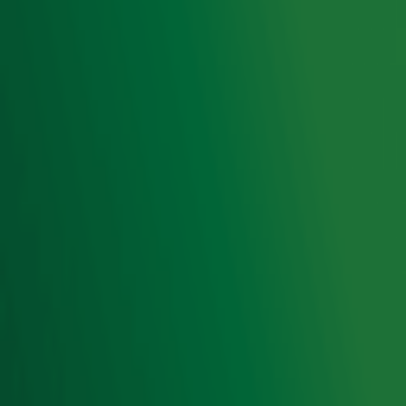
Hitlijsten
Radio 10 DJ's
Radio 10 zenders
Livemuziek
Acties
Luisteren naar Radio 10
Voorwaarden
Privacyverklaring
Gebruiksvoorwaarden
Cookieverklaring
Digitale diensten
Cookie instellingen
Adverteren
Vacatures
Publieksservice
Toegankelijkheid
Contact met de Studio
0909-300 10 10
info@radio10.nl