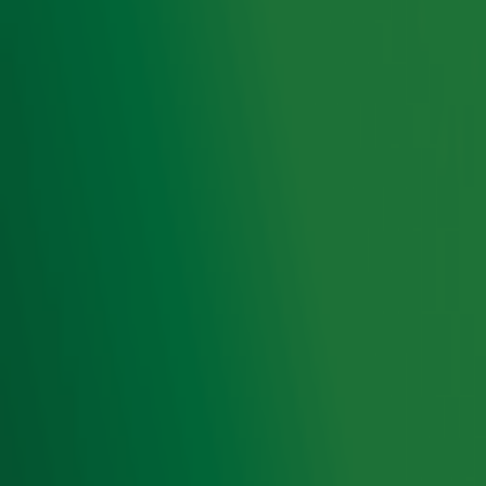
De Radio 10 Ochtendshow
met
Lex Gaarthuis
zorgt elke
werkdag voor de genadeklap voor je ochtendhumeur. Met
een nuchtere blik op het nieuws, kans op een lekker
geldbedrag en natuurlijk de Guilty Pleasure Party!
Foto: ANP/Mischa Schoemaker
Ontvang onze nieuwsbrief
Meld je aan voor de nieuwsbrief van Radio 10 en blijf op
de hoogte van het laatste Radio 10-nieuws.
Aanmelden
Meld je aan voor onze wekelijkse nieuwsbrief met daarin
het laatste nieuws en aanbiedingen die wijzelf of in
samenwerking met onze partners organiseren. Je kunt je
op ieder moment afmelden. Zie voor meer informatie de
privacyverklaring
.
Snel naar
Home
Radiofrequenties Radio 10