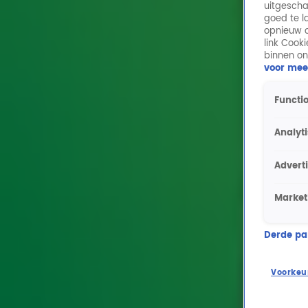
uitgescha
goed te l
opnieuw o
link Cook
binnen on
voor mee
Functio
Analyt
Advert
Market
Derde part
Voorkeu