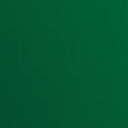
Ontvang onze nieuwsbrief
Meld je aan voor de nieuwsbrief van Radio 10 en blijf op d
Aanmelden
Meld je aan voor onze wekelijkse nieuwsbrief met daarin he
moment afmelden. Zie voor meer informatie de
privacyver
Snel naar
Home