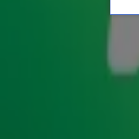
Jeroen van der Boom keer
SHOWS
21 okt 2024, 09:42
Als het aan Jeroen van der Boom ligt, is één stoeltje bij The
vertelt hij aan
Lex
dat hij openstaat voor een terugkeer als
verandering wordt doorgevoerd. Benieuwd naar zijn voorw