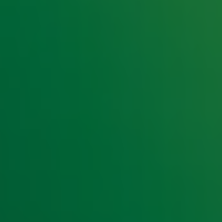
e hoogte van het laatste Radio 10-nieuws.
t laatste nieuws en aanbiedingen die wijzelf of in samenwe
klaring
.