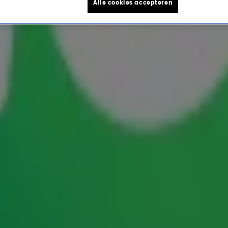
Alle cookies accepteren
t terug bij The Voice op 
 Voice al bezet. In
De Radio 10 Ochtendshow
 coach, maar alleen als er een belangrijke
aarde? Check het fragment!