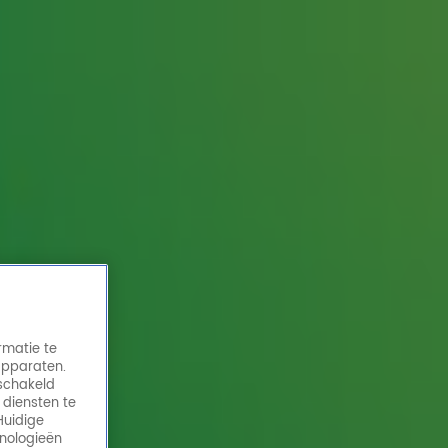
rmatie te
apparaten.
eschakeld
 diensten te
Huidige
hnologieën