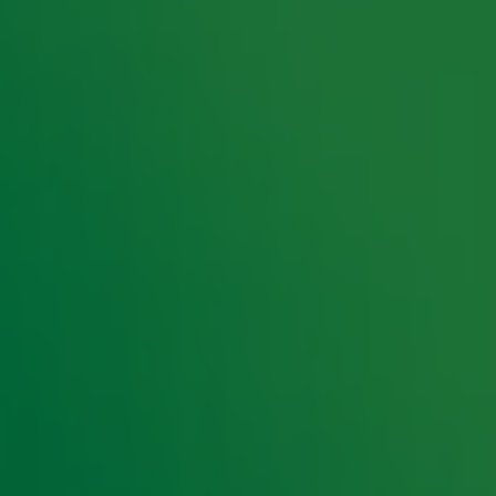
e in vervulling gaat: op 12 en 13 december vindt
erzoeknummers van het publiek, waardoor elke
e hoogte van het laatste Radio 10-nieuws.
t laatste nieuws en aanbiedingen die wijzelf of in
op ieder moment afmelden. Zie voor meer
rkdag voor de genadeklap voor je
op een lekker geldbedrag en natuurlijk de Guilty