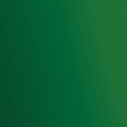
Privacyverklaring
Gebruiksvoorwaarden
Cookieverklaring
Digitale diensten
Cookie instellingen
Adverteren
Vacatures
Publieksservice
Toegankelijkheid
Contact met de Studio
0909-300 10 10
info@radio10.nl
Whatsapp met de Studio
Download de Radio 10 App
Volg Radio 10
©
2026 Talpa Network. Alle rechten voorbehouden. Geen
tekst- en datamining.
Radio 10
Nu Live