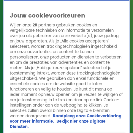
Jouw cookievoorkeuren
Wij en onze
28
partners gebruiken cookies en
vergelijkbare technieken om informatie te verzamelen
over jou als gebruiker van onze website(s), jouw gedrag
en jouw apparaten. Als je „Alle cookies accepteren”
Home
Acties
Radio 10 zenders
Radioshows
DJ's
Hitlijsten
selecteert, worden trackingtechnologieën ingeschakeld
Radio luisteren
om onze advertenties en content te kunnen
personaliseren, onze producten en diensten te verbeteren
Volg Radio 10
en om de prestaties van advertenties en content te
meten. Als je „Huidige keuze opslaan” selecteert of je
toestemming intrekt, worden deze trackingtechnologieën
uitgeschakeld. We gebruiken dan enkel functionele en
Zoeken
essentiële cookies om de website goed te laten
functioneren en veilig te houden. Je kunt dit menu op
ieder moment opnieuw openen om je keuzes te wijzigen of
Home
Online Radio Luisteren
Acties
Shows
Alle zenders
om je toestemming in te trekken door op de link Cookie-
instellingen onder aan de webpagina te klikken. Je
selecties zullen overal binnen onze Digitale Diensten
worden doorgevoerd.
Raadpleeg onze Cookieverklaring
voor meer informatie.
Bekijk hier onze Digitale
Diensten.