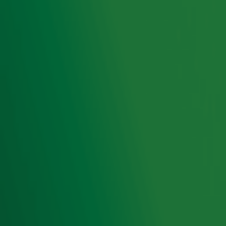
Meld je aan voor de nieuwsbrief van Radio 10 en blijf op
de hoogte van het laatste Radio 10-nieuws.
Aanmelden
Meld je aan voor onze wekelijkse nieuwsbrief met daarin
het laatste nieuws en aanbiedingen die wijzelf of in
samenwerking met onze partners organiseren. Je kunt je
op ieder moment afmelden. Zie voor meer informatie de
privacyverklaring
.
Snel naar
Home
Radiofrequenties Radio 10
Hitlijsten
Radio 10 DJ's
Radio 10 zenders
Livemuziek
Acties
Luisteren naar Radio 10
Voorwaarden