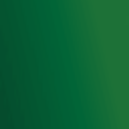
Voorwaarden
Privacyverklaring
Gebruiksvoorwaarden
Cookieverklaring
Digitale diensten
Cookie instellingen
Adverteren
Vacatures
Publieksservice
Toegankelijkheid
Contact met de Studio
0909-300 10 10
info@radio10.nl
Whatsapp met de Studio
Download de Radio 10 App
Volg Radio 10
©
2026 Talpa Network. Alle rechten voorbehouden. Geen
tekst- en datamining.