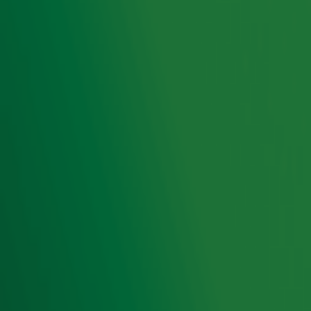
Ontvang onze nieuwsbrief
Meld je aan voor de nieuwsbrief van Radio 10 en blijf op
de hoogte van het laatste Radio 10-nieuws.
Aanmelden
Meld je aan voor onze wekelijkse nieuwsbrief met daarin
het laatste nieuws en aanbiedingen die wijzelf of in
samenwerking met onze partners organiseren. Je kunt je
op ieder moment afmelden. Zie voor meer informatie de
privacyverklaring
.
Snel naar
Home
Radiofrequenties Radio 10
Hitlijsten
Radio 10 DJ's
Radio 10 zenders
Livemuziek
Acties
Luisteren naar Radio 10