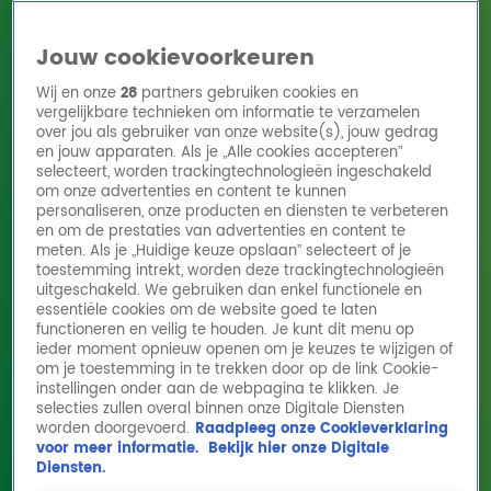
Jouw cookievoorkeuren
Wij en onze
28
partners gebruiken cookies en
vergelijkbare technieken om informatie te verzamelen
over jou als gebruiker van onze website(s), jouw gedrag
en jouw apparaten. Als je „Alle cookies accepteren”
Home
Acties
Radio 10 zenders
Radioshows
DJ's
Hitlijsten
selecteert, worden trackingtechnologieën ingeschakeld
Radio luisteren
om onze advertenties en content te kunnen
personaliseren, onze producten en diensten te verbeteren
Volg Radio 10
en om de prestaties van advertenties en content te
meten. Als je „Huidige keuze opslaan” selecteert of je
toestemming intrekt, worden deze trackingtechnologieën
uitgeschakeld. We gebruiken dan enkel functionele en
Zoeken
essentiële cookies om de website goed te laten
functioneren en veilig te houden. Je kunt dit menu op
ieder moment opnieuw openen om je keuzes te wijzigen of
Home
Online Radio Luisteren
Acties
Shows
Alle zenders
om je toestemming in te trekken door op de link Cookie-
instellingen onder aan de webpagina te klikken. Je
selecties zullen overal binnen onze Digitale Diensten
worden doorgevoerd.
Raadpleeg onze Cookieverklaring
voor meer informatie.
Bekijk hier onze Digitale
Diensten.